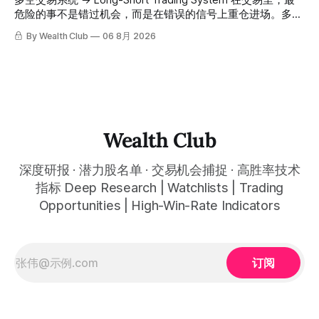
多空交易系统 → Long-Short Trading System 在交易里，最
自己喜欢的公司清单，剩下的分析交给系统。 ⠀ 交易，本该
November 1, 2025 to July 12, 2026. All entry prices, price
危险的事不是错过机会，而是在错误的信号上重仓进场。多空
是这么简单的一件事。 ⠀ 想要使用同款买卖信号交易系统指
targets, and recommendation dates were published
交易系统真正高胜率的交易，把最高确信度的市场结构，直接
By Wealth Club
06 8月 2026
标，以及更多核心名单、深度研究报告、交易机会 :
simultaneously in the corresponding "Trading Ideas"
呈现在你的图表上。 无需成为图表专家，强大的算法自动为
thewealthclub.vip
你绘制所有关键信息。适用于股票、加密货币、外汇和商品等
任何金融市场，支持1m、5m、15m、1h、4H、1D等所有主流
时间框架。无论你是日内交易者、波段交易者还是趋势交易
者，都能清晰呈现市场的结构状态，让你像机构一样进行交
易。 No need to be a chart expert. Our powerful algorithm
automatically plots all key information for you. Compatible
Wealth Club
with any financial market — stocks, crypto,
深度研报 · 潜力股名单 · 交易机会捕捉 · 高胜率技术
指标 Deep Research | Watchlists | Trading
Opportunities | High-Win-Rate Indicators
订阅