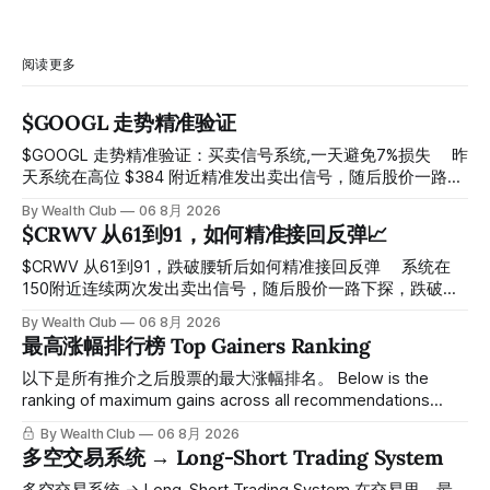
阅读更多
$GOOGL 走势精准验证
$GOOGL 走势精准验证：买卖信号系统,一天避免7%损失 ⠀ 昨
天系统在高位 $384 附近精准发出卖出信号，随后股价一路下
探， 今天最低触及 $356 附近，跌幅超过7%。 ⠀ 全程无需人
By Wealth Club
06 8月 2026
工干预，无需猜顶猜底，系统结合大数据自动帮你读懂市场情
$CRWV 从61到91，如何精准接回反弹📈
绪与资金流向的转折点。 ⠀ 想要使用同款买卖信号交易系统
指标，以及更多核心名单、深度研究报告、交易机会 :
$CRWV 从61到91，跌破腰斩后如何精准接回反弹 ⠀ 系统在
thewealthclub.vip
150附近连续两次发出卖出信号，随后股价一路下探，跌破
100，最低探至61附近，跌幅超过55%。 ⠀ 跌势尾声，系统在
By Wealth Club
06 8月 2026
61附近精准打出Breakout突破信号。 ⠀ 从突破点起算，股价
最高涨幅排行榜 Top Gainers Ranking
一路反弹，最高触及91，涨幅接近50%。 ⠀ 今天股价小幅回
调5.07%，收报85.33，仍然稳稳站在突破位置上方。 ⠀ 很多
以下是所有推介之后股票的最大涨幅排名。 Below is the
人觉得交易辛苦，是因为把时间都花在自己画线、盯盘、分析
ranking of maximum gains across all recommendations
各种复杂数据上，结果越分析越乱，反而错过了真正的转折
since inclusion. 统计区间为2025年11月1日至2026年7月12
By Wealth Club
06 8月 2026
点。 ⠀ 而这套系统，已经帮你把大数据全部跑过一遍，市场
日。所有推介的入场价、目标价及推介日期，均在对应期数
多空交易系统 → Long-Short Trading System
情绪、资金流向、趋势反转位置，全部自动分析整合，直接把
「交易机会」文章发布时同步公开，时间戳可完整溯源，付费
高胜率信号推送到你面前。 ⠀ 你需要做的，只是准备好一份
会员随时可交叉核实。 The tracking period covers