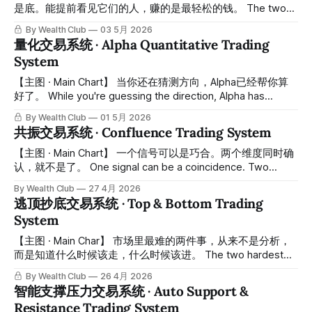
构主力资金流向监测，形成更高胜率的交易系统。抓高低点、
是底。能提前看见它们的人，赚的是最轻松的钱。 The two
识别趋势反转，准确度提升到另一个境界。 Powered by
most valuable positions in the market are the top and the
By Wealth Club
03 5月 2026
advanced AI and big data,
bottom. Those who can see them in advance make the
量化交易系统 · Alpha Quantitative Trading
easiest money. 散户最常犯的错误有两个：在顶部追进去，
System
在底部割出来。不是因为他们不懂道理，而是因为在关键时
刻，他们没有一个客观的系统告诉他们——这里，就是转折
【主图 · Main Chart】 当你还在猜测方向，Alpha已经帮你算
点。 The two most common mistakes retail traders make
好了。 While you're guessing the direction, Alpha has
are
already calculated it for you. 大多数散户亏钱，不是因为不够
By Wealth Club
01 5月 2026
努力，而是因为没有一套系统帮他们过滤噪音、识别真正的趋
共振交易系统 · Confluence Trading System
势。Alpha Quantitative Trading System · Alpha量化交易系统
由财富俱乐部量化分析团队倾力打造，将复杂的多维度市场分
【主图 · Main Chart】 一个信号可以是巧合。两个维度同时确
析浓缩成图表上两条动态通道——让趋势方向一目了然，让买
认，就不是了。 One signal can be a coincidence. Two
卖时机自动浮现。 Most retail traders lose money not
dimensions confirming simultaneously — that's not. 在交易
By Wealth Club
27 4月 2026
because they don't work hard enough, but because they
里，最危险的事不是错过机会，而是在错误的信号上重仓进
逃顶抄底交易系统 · Top & Bottom Trading
lack a
场。单一指标永远有盲点，单一周期永远有噪音。真正高胜率
System
的交易，来自于多个维度同时指向同一个方向的那一刻。
Confluence Trading System · 共振交易系统由财富俱乐部量
【主图 · Main Char】 市场里最难的两件事，从来不是分析，
化分析团队打造，专门捕捉这种多维度共振的关键时刻——把
而是知道什么时候该走，什么时候该进。 The two hardest
最高确信度的市场结构，直接呈现在你的图表上。 In trading,
things in the market are never the analysis — they are
By Wealth Club
26 4月 2026
the most dangerous thing is not missing an opportunity —
knowing when to exit, and when to enter. Top & Bottom
智能支撑压力交易系统 · Auto Support &
it's entering heavily
Trading System · 逃顶抄底交易系统由财富俱乐部量化分析团
Resistance Trading System
队打造，专门解决这一个问题。系统通过多层量化模型实时监