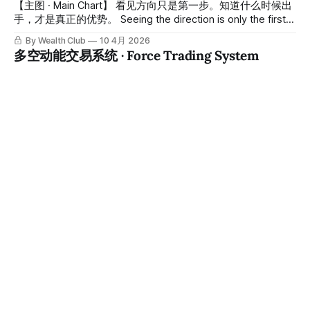
actually beginning to turn. 市场里最难赚的一段，往往不是趋
【主图 · Main Chart】 看见方向只是第一步。知道什么时候出
势中间，而是趋势刚刚反过来的那一段。因为那个位置最不确
手，才是真正的优势。 Seeing the direction is only the first
定，噪音最多，情绪最乱。多数散户会在这里做两件事：要么
step. Knowing exactly when to act — that's the real edge.
By Wealth Club
10 4月 2026
在跌深后不敢买，要么在反弹初期不相信，等真正涨起来后才
大多数人看得见趋势，却在错误的时机入场。不是因为他们不
多空动能交易系统 · Force Trading System
开始追。结果不是错过最好的成本，就是在反转已经走完一段
懂方向，而是因为在关键时刻，他们没有一个客观的系统告诉
后接在更高的位置。 The
他们——现在，就是时候了。Apex Pro Trading System · 巅
【副图 · Sub Chart】 市场里有两股力量在持续拉锯。看见它
峰交易系统由财富俱乐部量化分析团队打造，在双重量化框架
们的人，永远不会被趋势突袭。 Two forces are constantly
的基础上，系统自动在关键价格结构节点标出买入和卖出信
pulling against each other in the market. Those who can
By Wealth Club
09 4月 2026
号，让趋势判断和入场时机同时解决。 Most people can see
see them will never be caught off guard by a trend. 趋势不
点位信号系统 · Dot Trading System
the trend — but they enter at
是无缘无故出现的。在价格大幅移动之前，多空两方的力量对
比早已发生了变化。Force Trading System · 多空动能交易系
【副图 · Sub Chart】 每一个点，都是市场动能留下的印记。
统由财富俱乐部量化分析团队打造，把多空两方的动能变化实
Every dot is a mark left behind by market momentum. 市场
时可视化——用两条轨道之间的填色空间，直接告诉你现在谁
的动能不是线性的——它在每一根K线上都有强弱之分，有方
By Wealth Club
09 4月 2026
占优势，谁在退场。 Trends don't appear out of nowhere.
向之别。Dot Trading System · 点位信号交易系统由财富俱乐
多空对决交易系统 · Duel Trading System
部量化分析团队打造，用一串有颜色、有深浅、有连接的圆
点，把市场动能的每一次变化清晰呈现——绿点代表上涨动
【副图 · Sub Chart】 市场每一天都在进行一场战争。多头和
能，红点代表下跌动能，点与点之间用同色线段连接，让轨迹
空头，谁占上风，决定了价格的方向。 Every day in the
连续可读，让每一个转折点一目了然。 Market momentum is
market is a battle. Bulls versus bears — whoever wins
By Wealth Club
09 4月 2026
not linear — it has varying strength and direction at every
determines the direction of price. 大多数散户看不见这场战
顶底捕捉交易系统 · Sigma Trading System
candlestick. The Dot Trading System · 点位信号交易系统,
争的过程，只能看见结果。等他们意识到方向的时候，最好的
入场时机往往已经过去。Duel Trading System · 多空对决交易
【副图 · Sub Chart】 市场的顶和底，永远是最难判断、也是
系统由财富俱乐部量化分析团队打造，把多空双方的力量对比
最值钱的两个位置。 The top and the bottom of the market