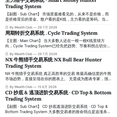
主力猎手交易系统 · Smart Money Hunter
with any financial market — stocks, crypto,
之间选择，你知道应该用什么样的仓位管理策略吗？ When
Trading System
the ladder line just turns from pink to green, do you know if
this is a true trend initiation or merely a corrective bounce?
【副图 · Sub Chart】 市场里最难看见的，从来不是价格，而
When Overbought appears, do you know whether to
是价格背后的资金。散户看的是K线，主力看的是筹码。当你
immediately reduce positions, or if strong stocks
还在分析图表的时候，真正的资金早已悄悄完成了布局。 The
By Wealth Club
29 7月 2026
hardest thing to see in the market is never the price — it's
周期转折交易系统 . Cycle Trading System
the capital behind it. Retail traders watch candles.
Institutions watch positioning. By the time most people
【主图 · Main Chart】 当大多数人还在一根一根K线里猜方
react, smart money has already moved. Smart Money
向，Cycle Trading System已经先把趋势、节奏和拐点切分出
Hunter
来了。 While most traders are still guessing direction candle
By Wealth Club
29 7月 2026
by candle, the Cycle Trading System has already mapped
NX 牛熊猎手交易系统 NX Bull Bear Hunter
out the trend, rhythm, and turning points for you. 市场里真正
Trading System
难的，从来不是看见涨跌，而是分清楚眼前这段上涨到底只是
反弹，还是一段能继续推进的趋势；眼前这段下跌到底只是洗
NX 牛熊猎手交易系统 真正高胜率的交易 将最高确信度的牛熊
盘，还是结构已经开始转弱。多数散户之所以反复追高杀低，
市场趋势，直接呈现在你的图表上。 无需成为图表专家，强
不是因为不努力，而是因为他们看到的只是价格本身，却看不
大的算法自动为你绘制所有关键信息。适用于股票、加密货
By Wealth Club
15 6月 2026
到价格背后的节奏切换、趋势延续和转折质量。 The real
币、外汇和商品等任何金融市场，支持1m、5m、15m、1h、
CD 抄底 & 逃顶进阶交易系统 · CD Top & Bottom
difficulty in trading
4H、1D等所有主流时间框架。无论你是日内交易者、波段交
Trading System
易者还是趋势交易者，都能为你清晰呈现市场的趋势，结构，
资金流向，让你像机构一样进行交易。 NX Bull Bear Hunter
【副图 · Sub Chart】 CD 抄底逃顶进阶交易系统 · CD Top &
Trading System - Truly High Win Rate Trading Present the
Bottom Trading System 大多数交易者的致命弱点是追涨杀
highest conviction bull and bear market trends directly on