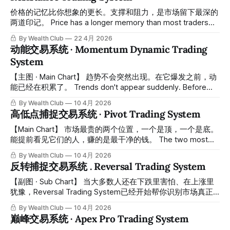
测市场的顶部与底部状态，在关键转折时刻自动发出信号——
价格的记忆比你想象的更长。支撑和阻力，是市场留下最深的
💰钱袋信号代表底部买入机会出现，🏃跑步信号代表顶部减仓
两道印记。 Price has a longer memory than most traders
机会出现。信号直接标注在K线图上，清晰直观，无需任何额
realize. Support and resistance are the two deepest marks
By Wealth Club
22 4月 2026
外判断。 The Top & Bottom Trading System · 逃顶抄底交易
the market leaves behind. 大多数散户凭感觉画支撑线和阻力
动能交易系统 · Momentum Dynamic Trading
系统 is
线，画错了不知道，画对了也不确定。Auto Support &
System
Resistance Trading System · 智能支撑压力交易系统由财富俱
乐部量化分析团队打造，用算法自动识别图表上真正有意义的
【主图 · Main Chart】 趋势不会突然出现。在它爆发之前，动
支撑位与阻力位，并在价格突破或跌破这些关键位置时自动发
能已经在积累了。 Trends don't appear suddenly. Before
出信号——让你不再凭感觉画线，让每一条线都有数据支撑。
they explode, momentum has already been building. 大多数
By Wealth Club
10 4月 2026
Most retail traders draw support and resistance lines by
人错过最好的买点，不是因为反应慢，而是因为他们看不见动
高低点捕捉交易系统 · Pivot Trading System
feel — wrong without
能正在积累的过程。等到价格大涨，人人都看见了，最好的入
场时机已经过去。Momentum Dynamic Trading System · 动
【Main Chart】 市场最贵的两个位置，一个是顶，一个是底。
能交易系统由财富俱乐部量化分析团队打造，专门解决这一个
能提前看见它们的人，赚的是最干净的钱。 The two most
问题——在动能积累阶段，提前告诉你趋势的方向和力度。
valuable positions in the market are the top and the bottom.
By Wealth Club
10 4月 2026
Most people miss the best entry points not because they
Those who can see them in advance make the cleanest
反转捕捉交易系统 . Reversal Trading System
react slowly, but because they can&
profits. 散户最常犯的错误有两个：在顶部追进去，在底部割
出来。不是因为他们不懂道理，而是因为在关键时刻，他们没
【副图 · Sub Chart】 当大多数人还在下跌里害怕、在上涨里
有一个客观的系统告诉他们——这里，就是转折点。Pivot
犹豫，Reversal Trading System已经开始帮你识别市场真正
Trading System · 高低点捕捉交易系统由财富俱乐部量化分析
的转折区域。 While most traders are still afraid during
By Wealth Club
10 4月 2026
团队打造，专门解决这一个问题——在价格到达关键高低点的
declines and hesitant during rebounds, the Reversal Trading
巅峰交易系统 · Apex Pro Trading System
时候，系统自动告诉你。 The two most
System is already helping you identify where the market is