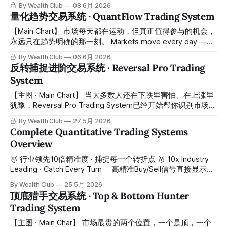
跌。价格快速上升时不敢买，快速下跌时不敢卖，而是等到明
By Wealth Club
08 6月 2026
your chart. No need to become
显趋势确立后才冲进去，结果永远是高位接盘、低位斩仓。
量化趋势交易系统 · QuantFlow Trading System
CD 抄底逃顶进阶交易系统采用多维度动能结构识别算法，精
准捕捉价格极值的临界反转点。不是看起来要跌了就卖，而是
【Main Chart】 市场每天都在运动，但真正值得参与的机会，
机构资金行为的确切信号。信号稀缺，但每一个都是机构级别
永远只在趋势明确的那一刻。 Markets move every day —
的交易机会。 The fatal weakness of most traders is
but the opportunities truly worth acting on only appear at
By Wealth Club
06 6月 2026
chasing gains and cutting losses. They don’t dare buy when
the moment a trend becomes clear. 大多数人错过最好的买
反转捕捉进阶交易系统 · Reversal Pro Trading
prices rise rapidly, nor do they dare sell
点，不是因为反应慢，而是因为他们无法在噪音中识别真正的
System
趋势转变。等到方向人人都看见了，最好的入场时机已经过
去。QuantFlow Trading System · 量化趋势交易系统由财富俱
【主图 · Main Chart】 当大多数人还在下跌里害怕、在上涨里
乐部量化分析团队打造，专门解决这一个问题——通过多维度
犹豫，Reversal Pro Trading System已经开始帮你识别市场真
量化模型，提前捕捉趋势的启动与终结，让你在关键转折点做
正的转折区域。 While most traders are still afraid during
By Wealth Club
27 5月 2026
出清晰决定。 Most people miss the best entry points not
declines and hesitant during rebounds, the Reversal Pro
Complete Quantitative Trading Systems
because they react slowly,
Trading System is already helping you identify where the
Overview
market is actually beginning to turn. 市场里最难赚的一段，
往往不是趋势中间，而是趋势刚刚反过来的那一段。多数散户
🥇 行业领先10倍精准度 · 捕捉每一个转折点 🥇 10x Industry
在这里要么跌深后不敢买，要么在反弹初期不相信，等真正涨
Leading · Catch Every Turn ⠀ 高精准Buy/Sell信号直接显示在
起来后才开始追。结果不是错过最好的成本，就是在反转已经
K线图上 High-Precision Buy/Sell Signals on Your Chart ⠀ 多
By Wealth Club
25 5月 2026
走完一段后接在更高的位置。 The most valuable
套不同功能量化交易系统，零门槛无需编程技能，一键即用。
顶底猎手交易系统 · Top & Bottom Hunter
Multiple quantitative trading systems with different
Trading System
functions. Zero threshold — no programming skills required,
one-click setup. ⠀ 强大AI与大数据驱动，整合趋势因子及机
【主图 · Main Char】 市场最贵的两个位置，一个是顶，一个