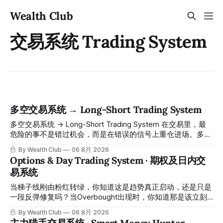
Wealth Club
交易系统 Trading System
多空交易系统 → Long-Short Trading System
多空交易系统 → Long-Short Trading System 在交易里，最
危险的事不是错过机会，而是在错误的信号上重仓进场。多空
交易系统真正高胜率的交易，把最高确信度的市场结构，直接
By Wealth Club
06 8月 2026
呈现在你的图表上。 无需成为图表专家，强大的算法自动为
Options & Day Trading System · 期权及日内交
你绘制所有关键信息。适用于股票、加密货币、外汇和商品等
易系统
任何金融市场，支持1m、5m、15m、1h、4H、1D等所有主流
时间框架。无论你是日内交易者、波段交易者还是趋势交易
当梯子线刚由粉红转绿，你知道这是趋势真正启动，还是只是
者，都能清晰呈现市场的结构状态，让你像机构一样进行交
一段反弹修复吗？当Overbought出现时，你知道那是该立刻
易。 No need to be a chart expert. Our powerful algorithm
减仓，还是强势股可能继续超买再超买吗？当无限九转的数字
By Wealth Club
06 8月 2026
automatically plots all key information for you. Compatible
越来越大，你知道那代表什么风险信号吗？当你在期权和正股