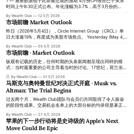
1 — 通胀数据低于此前最悲观的预期 4月份CPI报告已于美东
who was dismissed after leaking internal safety concerns.
时间上午8:30正式公布。年化涨幅为3.7%，高于3月份的
He founded hedge fund
3.3%，核心CPI为2.7%。数字本身几乎无关紧要。真正值得关
By Wealth Club
12 5月 2026
注的问题是：核心通胀是否会逐渐渗透进更广泛的资产组合。
市场前瞻 Market Outlook
经济学家已经开始警告二阶效应的传导链条：运输成本率先上
涨，随后是食品，最后是其他商品全线跟进。这一次，没有什
昨日（2026年5月4日），Circle Internet Group（CRCL）单
么出乎意料的。真正的挑战在于美联储的僵持态度。现阶段建
日大涨逾19%，再度成为美股市场焦点。 Yesterday (May 4,
议重点关注10年期美债收益率的走势，而非新闻标题。 1 —
2026), Circle Internet Group (CRCL) surged more than 19%
By Wealth Club
05 5月 2026
Inflation Data Comes in Below the Most Pessimistic
in a single session, once again becoming one of the most
市场前瞻 · Market Outlook
Expectations The April CPI report was released at 8:30 a.m.
talked-about names in the U.S. equity market. 早在2月份，
Eastern Time. The annualised increase came in
团队已将 CRCL 纳入核心持仓名单，并于短期低位发出买入讯
纵观有记载的历史，任何时期的头条新闻都呈现出同样的模
号。整体录得显著回报，恭喜跟随「交易机会」操作的会员
式：当时最重要的公司主导着当时的讨论。17世纪，荷兰东印
们。所有操作记录已公开于会员平台，
度公司控制着贸易路线、货币和整个政府。19世纪末，标准石
By Wealth Club
01 5月 2026
油公司和铁路公司——卡内基、洛克菲勒、范德比尔特——引
马斯克与奥特曼世纪对决正式开庭 · Musk vs.
发了与今天特斯拉和马斯克一样的愤怒、同样的痴迷和同样的
Altman: The Trial Begins
铺天盖地的报道。上世纪之交，美国钢铁公司是历史上第一家
市值十亿美元的公司，其统治地位似乎不可撼动。大萧条时
过去两个月，Wealth Club团队与会员们共同取得了令人振奋
期，IBM是少数几家在其他公司纷纷倒闭时仍能保持增长的公
的阶段性成果。交易机会名单上的大部分标的均录得显著正收
司之一。20世纪50年代，通用汽车成为当时全球规模最大、
益，短期涨幅从约50%到逾200%不等。这一成果，建立在团
By Wealth Club
27 4月 2026
盈利能力最强的公司。如今，特斯拉、英伟达以及其他正在打
队严格的选股框架与量化买卖信号系统的双重支撑之上，并非
苹果的下一步行动将是史诗级的 Apple's Next
造下一代产品的公司引领潮流。只有名字变了。 Throughout
偶然。 Over the past two months, the Wealth Club team
Move Could Be Epic
recorded history, the same pattern repeats: the most
and its members have achieved impressive results. The
important companies of any era dominate the conversation