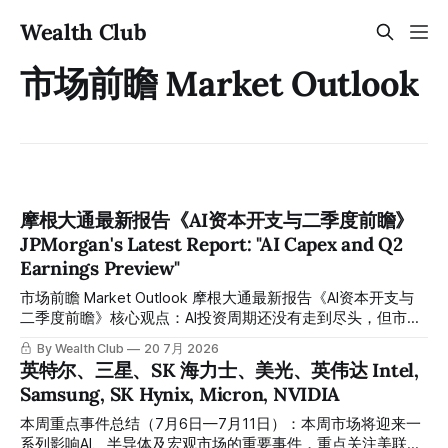
Wealth Club
市场前瞻 Market Outlook
摩根大通最新报告《AI资本开支与二季度前瞻》
JPMorgan's Latest Report: "AI Capex and Q2
Earnings Preview"
市场前瞻 Market Outlook 摩根大通最新报告《AI资本开支与
二季度前瞻》核心观点：AI投资周期还没有走到尽头，但市场
的关注焦点已经悄然转向——从"比谁烧钱更多"变成"比谁能把
By Wealth Club
20 7月 2026
钱变成回报"。本轮财报季最大的看点，不再是资本开支有没
英特尔、三星、SK 海力士、美光、英伟达 Intel,
有继续增加，而是这些AI投入究竟能不能实实在在转化为收入
Samsung, SK Hynix, Micron, NVIDIA
和利润的增长。 JPMorgan's latest report, "AI Capex and Q2
Earnings Preview," argues that the AI investment cycle is far
本周重点事件总结（7月6日—7月11日）：本周市场将迎来一
from over, but the market's focus has quietly
系列影响AI、半导体及宏观市场的重要事件，重点关注美联储