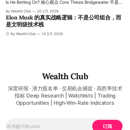
approximately 400% since public sharing — frankly, this did
Is He Betting On? 核心观点 Core Thesis Bridgewater 不是追
not come from
逐情绪的机构。当 Ray Dalio 的团队在单季度集中加仓近20亿
By Wealth Club
20 2月 2026
美元，背后往往是宏观与结构的判断，而不是短期波动。本季
Elon Musk 的真实战略逻辑：不是公司组合，而
度新增重点包括约6.95亿美元 $NVDA、约4.87亿美元
是文明级技术栈
$GOOGL、约3.95亿美元 $MSFT、约3.88亿美元 $AMZN。这
四个名字有一个明显共性——全部站在 AI 基础设施与应用分
By Wealth Club
14 2月 2026
发的核心位置。 Bridgewater is not an institution that chases
sentiment.
Wealth Club
深度研报 · 潜力股名单 · 交易机会捕捉 · 高胜率技术
指标 Deep Research | Watchlists | Trading
Opportunities | High-Win-Rate Indicators
订阅