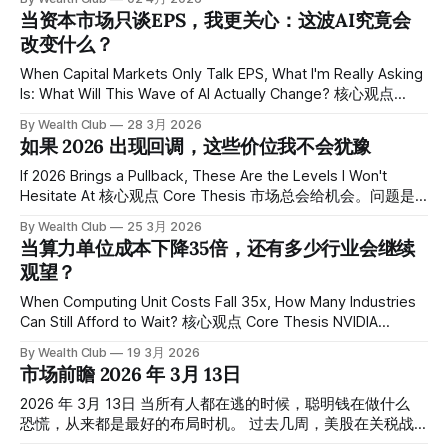
liquidity, not inflation itself. In
的，是AI基础设施的规模与形态。 Elon Musk并不是在“预测未
当资本市场只谈EPS，我更关心：这波AI究竟会
来”，而是在提前构建支撑未来的工业级系统。 While the
改变什么？
market continues to debate whether AGI will emerge within
five years, what has already changed is the scale and
When Capital Markets Only Talk EPS, What I'm Really Asking
structure of AI infrastructure.
Is: What Will This Wave of AI Actually Change? 核心观点
Core Thesis 估值模型、EPS 修正、算力缺口、GPU 交期——
By Wealth Club
28 3月 2026
这些变量确实决定股价节奏。但如果我们只讨论哪些公司会
如果 2026 出现回调，这些价位我不会犹豫
涨，我们可能正在忽略一个更大的结构性问题：AI 技术爆发，
本质上到底能改变什么？到2026年底，预计将有至少50家 AI
If 2026 Brings a Pullback, These Are the Levels I Won't
原生企业突破2.5亿美元年度经常性收入，部分企业正逼近10
Hesitate At 核心观点 Core Thesis 市场总会给机会。问题是
亿美元门槛。但这只是量的积累，质的跃迁在更深的层面。
——当价格真的跌下来时，你是否已经提前设好出手区间？
By Wealth Club
25 3月 2026
Valuation models, EPS revisions, computing capacity
2026年以来，科技股已经历了超过五周的连续下跌，主要指
当算力单位成本下降35倍，还有多少行业会继续
数进入修正区间，部分优质标的已经从高点回落超过10%至
观望？
15%。这不是危机，这是机会窗口正在打开。 Markets always
offer opportunities. The question is — when prices actually
When Computing Unit Costs Fall 35x, How Many Industries
fall, have you already defined your entry zones in advance?
Can Still Afford to Wait? 核心观点 Core Thesis NVIDIA
Since
Blackwell Ultra 被称可为智能 AI 提供最高50倍性能提升、35
By Wealth Club
19 3月 2026
倍成本降低。重点不在于"又快了一点"，而在于成本结构被改
市场前瞻 2026 年 3月 13日
写。这不是线性升级，这是算力效率曲线的陡峭化。当性能提
升叠加单位成本下降，AI 推理与训练的经济模型就会发生质
2026 年 3月 13日 当所有人都在逃的时候，聪明钱在做什么
变。 NVIDIA's Blackwell Ultra is reported to deliver up to 50x
恐慌，从来都是最好的布局时机。 过去几周，美股在关税战
performance improvement and 35x
的阴影下剧烈震荡。市场上最常听到的声音是：「再等等，等