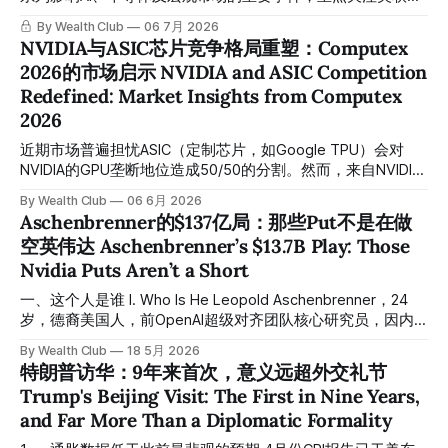
会议纪要、三星电子财报、OpenAI GPT-5.6发布、SK海力士
By Wealth Club
06 7月 2026
ADR上市以及中美重要经济数据。 Key Events This Week
NVIDIA与ASIC芯片竞争格局重塑：Computex
(July 6–11): The market this week will see a series of
2026的市场启示 NVIDIA and ASIC Competition
important events affecting AI, semiconductors, and the
Redefined: Market Insights from Computex
macro backdrop, with focus on the Fed meeting minutes,
Samsung Electronics' earnings, the OpenAI
2026
近期市场普遍担忧ASIC（定制芯片，如Google TPU）会对
NVIDIA的GPU垄断地位造成50/50的分割。然而，来自NVIDIA
内部的深入观点表明这一担忧被过度放大。虽然Google TPU
By Wealth Club
06 6月 2026
在成本上具有竞争力（约1500-2000 token/秒），但NVIDIA
Aschenbrenner的$137亿局：那些Put不是在做
H100在优化配置下可达2000-3500 token/秒，性能优势达
空英伟达 Aschenbrenner’s $13.7B Play: Those
25%-133%。更关键的是，市场分割更可能呈现80/20或70/30
Nvidia Puts Aren’t a Short
格局，大幅倾斜于NVIDIA。TPU的优势仅限于简单推理任务
（如图像生成），而复杂、高吞吐工作负载仍然依赖NVIDIA芯
一、这个人是谁 I. Who Is He Leopold Aschenbrenner，24
片。Google为推动TPU采用已向客户提供显著折扣，这本身
岁，德裔美国人，前OpenAI超级对齐团队核心研究员，因内
反映了市场权力失衡。 Recent market concerns over ASIC
部泄露安全担忧文件被解雇后，于2024年创立对冲基金
chips (custom silicon like Google TPU) creating a 50/50
By Wealth Club
18 5月 2026
Situational Awareness LP。他于2024年6月发布长达165页的
特朗普访华：9年来首次，意义远超外交礼节
split in the
研究报告《情景感知：下一个十年最重要的事》，预言AGI将
Trump's Beijing Visit: The First in Nine Years,
于2027年前后到来，并将重塑整个经济体系的权力结构。
and Far More Than a Diplomatic Formality
Leopold Aschenbrenner is a 24-year-old German-American,
a former core researcher on OpenAI’s Superalignment team