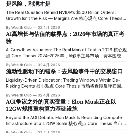
是风险，利润才是
SpaceX 已向美国证券交易委员会秘密递交 IPO 文件，目标估
值1.75万亿美元，计划6月在纳斯达克上市，目标募资规模高
The Real Question Behind NVIDIA’s $500 Billion Orders:
达750亿美元，将成为历史上规模最大的 IPO。 The market
Growth Isn’t the Risk — Margins Are 核心观点 Core Thesis
keeps asking: when will SpaceX go public. But
市场将英伟达本次财报解读为“AI需求继续超预期”，但真正值
By Wealth Club
02 4月 2026
得关注的，并不是增长本身，而是增长结构的变化，以及市场
AI高增长与估值的临界点：2026年市场的真正考
对这一结构的定价是否已经过于一致。 The market has
验
interpreted NVIDIA’s latest earnings as further confirmation
that AI demand continues to exceed expectations.
AI Growth vs Valuation: The Real Market Test in 2026 核心观
However, the key issue is not growth
点 Core Thesis 2024–2025年，AI叙事主导市场，资本围绕算
力基础设施快速集中，推动半导体与数据中心相关公司进入超
By Wealth Club
02 4月 2026
常规增长阶段。 但进入2026年，市场的核心变量已经发生变
流动性驱动下的错杀：去风险事件中的交易窗口
化——从“增长确认”，转向“增长是否足以支撑估值”。 From
2024 to 2025, the AI narrative dominated markets, with
Liquidity-Driven Dislocation: Trading Windows Within De-
capital rapidly concentrating around compute infrastructure,
Risking Events 核心观点 Core Thesis 市场将近期反弹归因于
driving semiconductor and data center-related companies
“温和通胀”，但真正驱动资产价格变化的核心变量是收益率与
By Wealth Club
02 4月 2026
into an extraordinary
流动性，而非通胀本身。在当前环境中，风险资产的波动更接
AGI争议之外的真实变量：Elon Musk正在以
近一次典型的“去风险事件（de-risking）”，而非基本面恶化
1.2GW规模重构算力基础设施
所引发的系统性调整。这种环境下，价格错杀往往来自仓位与
杠杆的被动调整，而非企业价值的实质性变化。 Markets are
Beyond the AGI Debate: Elon Musk Is Rebuilding Compute
attributing the recent rebound to “moderate inflation,” but
Infrastructure at a 1.2GW Scale 核心观点 Core Thesis 当市场
the true driver behind asset price movements is yields and
仍在讨论AGI是否会在未来五年内实现时，真正已经发生变化
By Wealth Club
02 4月 2026