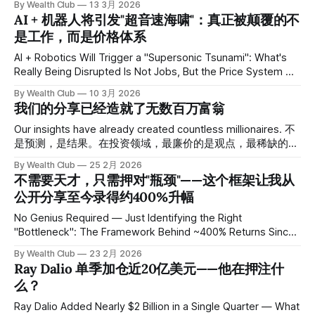
By Wealth Club
13 3月 2026
局势明朗再说。」 但历史告诉我们，等到局势明朗的时候，
AI + 机器人将引发"超音速海啸"：真正被颠覆的不
机会早已消失。 关税战的本质：这是谈判，不是终局 这一轮
是工作，而是价格体系
美中关税冲突已演变成一场高强度的政治角力。美方关税一度
升至145%，中方以125%反制，贸易几乎陷入僵局。但双方随
AI + Robotics Will Trigger a "Supersonic Tsunami": What's
后达成90天停火协议，美方关税迅速降至30%，市场单日暴涨
Really Being Disrupted Is Not Jobs, But the Price System 核
——标普500创下逾一个月最大单日涨幅。 这个过程说明了一
心观点 Core Thesis 大多数关于 AI 的讨论停留在效率提升层
By Wealth Club
10 3月 2026
件事：这场战争的逻辑从来都不是你死我活，而是各自找到台
面。但 Elon Musk 的判断更深一层：当人工智能与机器人规模
我们的分享已经造就了无数百万富翁
阶下。 进入2026年，局面更加复杂。中国扩大了稀土出口管
化结合，生产能力将指数级扩张，而这种扩张速度可能远远超
制范围，白宫明显不希望股市再度崩盘，特朗普本人也公开表
过货币增长速度。结果不是简单的产业升级，而是价格体系被
Our insights have already created countless millionaires. 不
示若中方退让可以收回部分关税。双方都在演戏，但都不想真
重写。Musk 明确表示："如果你拥有 AI 和机器人，商品和服
是预测，是结果。在投资领域，最廉价的是观点，最稀缺的是
正掀桌。 对投资者而言，这意味着什么？恐慌性下跌，是分
务的产出将大幅增加，很可能出现通缩。因为你根本无法以同
结果。当大多数人还在怀疑市场泡沫时，Wealth Club 已经带
批布局的窗口，不是逃跑的信号。 个股前瞻｜$NVDA 如果你
By Wealth Club
25 2月 2026
等速度增加货币供应量。"他预测，这一临界点将在三年内到
领行动派完成了财富的代际跃迁。 This is not a prediction —
不需要天才，只需押对"瓶颈"——这个框架让我从
过去两年一直在关注英伟达，你一定对这个剧本不陌生：政策
来。 Most
it’s a result. In investing, opinions are the cheapest
收紧 → 股价承压 → 市场恐慌
公开分享至今录得约400%升幅
commodity, while results are the rarest. While most people
are still questioning whether the market is a bubble, Wealth
No Genius Required — Just Identifying the Right
"Bottleneck": The Framework Behind ~400% Returns Since
Public Sharing 核心观点 Core Thesis 自公开分享至今录得约
By Wealth Club
23 2月 2026
400%升幅，说实话，这不是靠预测宏观，也不是靠神级选
Ray Dalio 单季加仓近20亿美元——他在押注什
股。大部分来自两个因素：选对赛道，顺着资金流动走，再加
么？
上一点运气。今年真正赚钱的逻辑只有一个框架：哪里是 AI
扩张的物理瓶颈，钱就往哪里堆。 A cumulative return of
Ray Dalio Added Nearly $2 Billion in a Single Quarter — What