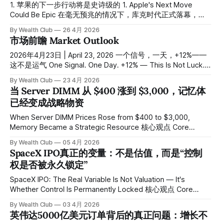
majority of positions on the Trading Ideas list have recorded
1. 苹果的下一步行动将是史诗级的 1. Apple's Next Move
of that era. In the 17th century, the
significant gains, with short-term returns ranging from
Could Be Epic 在毫无预兆的情况下，库克时代正式落幕，特
approximately 50% to over 200%
努斯时代就此开启。如果你还不认识特努斯，你很快就会认识
By Wealth Club
26 4月 2026
他。 Without any prior warning, the Cook era has officially
市场前瞻 Market Outlook
come to a close, and the Tenuous era has begun. If you are
not yet familiar with Tenaues, you will be soon. Wealth Club
2026年4月23日 | April 23, 2026 一个信号，一天，+12%——
团队认为，这是一个明智的战略部署。
这不是运气 One Signal. One Day. +12% — This Is Not Luck.
昨天团队在X平台发布了 $ARM 的布局分析。今天，它单日上
By Wealth Club
23 4月 2026
涨超过12%，从系统发出买入信号至今累计涨幅接近 +25%。
当 Server DIMM 从 $400 涨到 $3,000，记忆体
Yesterday, the team published an analysis of $ARM on the
已经变成战略物资
platform. Today it surged more than 12% in a single session,
bringing the cumulative gain from
When Server DIMM Prices Rose from $400 to $3,000,
Memory Became a Strategic Resource 核心观点 Core
Thesis 所有公开的记忆体报价资讯，只有价格，没有成交
By Wealth Club
05 4月 2026
量。如果你知道现在现货市场的成交量只剩下过去的百分之
SpaceX IPO真正的变量：不是估值，而是“控制
一，就会明白——真正决定供需与厂商获利的，是合约价，不
权是否被永久锁定”
是那条每天跳动的报价线。根据 Counterpoint Research，
2026年第一季度 DRAM 价格较上季度飙升80%至90%，创历
SpaceX IPO: The Real Variable Is Not Valuation — It's
史新高。这不是普通的记忆体涨价周期，这是整条电子供应链
Whether Control Is Permanently Locked 核心观点 Core
正在被 AI 永久重写的开始。 All publicly available memory
Thesis 市场一直在问：SpaceX 什么时候上市。但这个问题本
By Wealth Club
03 4月 2026
pricing data shows price — but not volume. If
身并不重要。真正决定其估值上限的，是 IPO 的结构设计——
英伟达5000亿美元订单背后的真正问题：增长不
具体而言，是双重股权结构是否被采用。2026年4月1日，