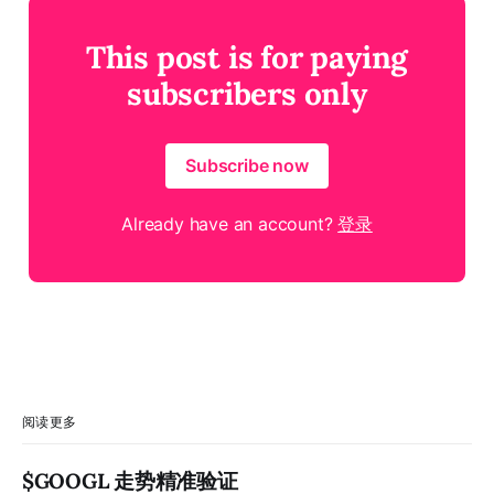
This post is for paying
subscribers only
Subscribe now
Already have an account?
登录
阅读更多
$GOOGL 走势精准验证