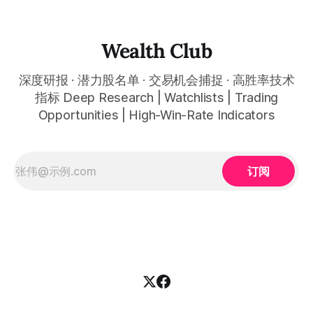
者，都能清晰呈现市场的结构状态，让你像机构一样进行交
易。 No need to be a chart expert. Our powerful algorithm
automatically plots all key information for you. Compatible
Wealth Club
with any financial market — stocks, crypto,
深度研报 · 潜力股名单 · 交易机会捕捉 · 高胜率技术
指标 Deep Research | Watchlists | Trading
Opportunities | High-Win-Rate Indicators
订阅