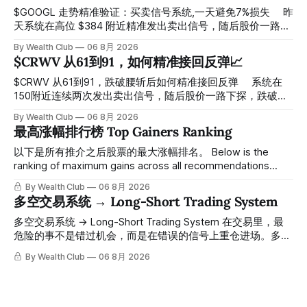
$GOOGL 走势精准验证：买卖信号系统,一天避免7%损失 ⠀ 昨
天系统在高位 $384 附近精准发出卖出信号，随后股价一路下
探， 今天最低触及 $356 附近，跌幅超过7%。 ⠀ 全程无需人
By Wealth Club
06 8月 2026
工干预，无需猜顶猜底，系统结合大数据自动帮你读懂市场情
$CRWV 从61到91，如何精准接回反弹📈
绪与资金流向的转折点。 ⠀ 想要使用同款买卖信号交易系统
指标，以及更多核心名单、深度研究报告、交易机会 :
$CRWV 从61到91，跌破腰斩后如何精准接回反弹 ⠀ 系统在
thewealthclub.vip
150附近连续两次发出卖出信号，随后股价一路下探，跌破
100，最低探至61附近，跌幅超过55%。 ⠀ 跌势尾声，系统在
By Wealth Club
06 8月 2026
61附近精准打出Breakout突破信号。 ⠀ 从突破点起算，股价
最高涨幅排行榜 Top Gainers Ranking
一路反弹，最高触及91，涨幅接近50%。 ⠀ 今天股价小幅回
调5.07%，收报85.33，仍然稳稳站在突破位置上方。 ⠀ 很多
以下是所有推介之后股票的最大涨幅排名。 Below is the
人觉得交易辛苦，是因为把时间都花在自己画线、盯盘、分析
ranking of maximum gains across all recommendations
各种复杂数据上，结果越分析越乱，反而错过了真正的转折
since inclusion. 统计区间为2025年11月1日至2026年7月12
By Wealth Club
06 8月 2026
点。 ⠀ 而这套系统，已经帮你把大数据全部跑过一遍，市场
日。所有推介的入场价、目标价及推介日期，均在对应期数
多空交易系统 → Long-Short Trading System
情绪、资金流向、趋势反转位置，全部自动分析整合，直接把
「交易机会」文章发布时同步公开，时间戳可完整溯源，付费
高胜率信号推送到你面前。 ⠀ 你需要做的，只是准备好一份
会员随时可交叉核实。 The tracking period covers
多空交易系统 → Long-Short Trading System 在交易里，最
自己喜欢的公司清单，剩下的分析交给系统。 ⠀ 交易，本该
November 1, 2025 to July 12, 2026. All entry prices, price
危险的事不是错过机会，而是在错误的信号上重仓进场。多空
是这么简单的一件事。 ⠀ 想要使用同款买卖信号交易系统指
targets, and recommendation dates were published
交易系统真正高胜率的交易，把最高确信度的市场结构，直接
By Wealth Club
06 8月 2026
标，以及更多核心名单、深度研究报告、交易机会 :
simultaneously in the corresponding "Trading Ideas"
呈现在你的图表上。 无需成为图表专家，强大的算法自动为
thewealthclub.vip
你绘制所有关键信息。适用于股票、加密货币、外汇和商品等
任何金融市场，支持1m、5m、15m、1h、4H、1D等所有主流
时间框架。无论你是日内交易者、波段交易者还是趋势交易