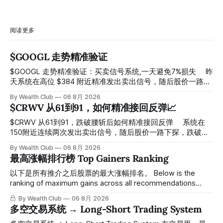
阅读更多
$GOOGL 走势精准验证
$GOOGL 走势精准验证：买卖信号系统,一天避免7%损失 ⠀ 昨
天系统在高位 $384 附近精准发出卖出信号，随后股价一路下
探， 今天最低触及 $356 附近，跌幅超过7%。 ⠀ 全程无需人
By Wealth Club
06 8月 2026
工干预，无需猜顶猜底，系统结合大数据自动帮你读懂市场情
$CRWV 从61到91，如何精准接回反弹📈
绪与资金流向的转折点。 ⠀ 想要使用同款买卖信号交易系统
指标，以及更多核心名单、深度研究报告、交易机会 :
$CRWV 从61到91，跌破腰斩后如何精准接回反弹 ⠀ 系统在
thewealthclub.vip
150附近连续两次发出卖出信号，随后股价一路下探，跌破
100，最低探至61附近，跌幅超过55%。 ⠀ 跌势尾声，系统在
By Wealth Club
06 8月 2026
61附近精准打出Breakout突破信号。 ⠀ 从突破点起算，股价
最高涨幅排行榜 Top Gainers Ranking
一路反弹，最高触及91，涨幅接近50%。 ⠀ 今天股价小幅回
调5.07%，收报85.33，仍然稳稳站在突破位置上方。 ⠀ 很多
以下是所有推介之后股票的最大涨幅排名。 Below is the
人觉得交易辛苦，是因为把时间都花在自己画线、盯盘、分析
ranking of maximum gains across all recommendations
各种复杂数据上，结果越分析越乱，反而错过了真正的转折
since inclusion. 统计区间为2025年11月1日至2026年7月12
By Wealth Club
06 8月 2026
点。 ⠀ 而这套系统，已经帮你把大数据全部跑过一遍，市场
日。所有推介的入场价、目标价及推介日期，均在对应期数
多空交易系统 → Long-Short Trading System
情绪、资金流向、趋势反转位置，全部自动分析整合，直接把
「交易机会」文章发布时同步公开，时间戳可完整溯源，付费
高胜率信号推送到你面前。 ⠀ 你需要做的，只是准备好一份