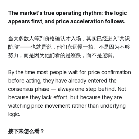
The market's true operating rhythm: the logic
appears first, and price acceleration follows.
当大多数人等到价格确认才入场，其实已经进入"共识
阶段"——也就是说，他们永远慢一拍。不是因为不够
努力，而是因为他们看的是涨跌，而不是逻辑。
By the time most people wait for price confirmation
before acting, they have already entered the
consensus phase — always one step behind. Not
because they lack effort, but because they are
watching price movement rather than underlying
logic.
接下来怎么看？