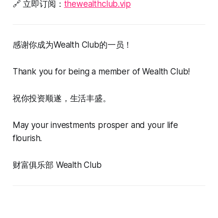
🔗 立即订阅：
thewealthclub.vip
感谢你成为Wealth Club的一员！
Thank you for being a member of Wealth Club!
祝你投资顺遂，生活丰盛。
May your investments prosper and your life
flourish.
财富俱乐部 Wealth Club