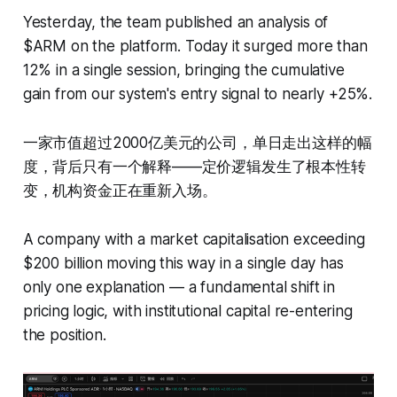
Yesterday, the team published an analysis of
$ARM on the platform. Today it surged more than
12% in a single session, bringing the cumulative
gain from our system's entry signal to nearly +25%.
一家市值超过2000亿美元的公司，单日走出这样的幅
度，背后只有一个解释——定价逻辑发生了根本性转
变，机构资金正在重新入场。
A company with a market capitalisation exceeding
$200 billion moving this way in a single day has
only one explanation — a fundamental shift in
pricing logic, with institutional capital re-entering
the position.