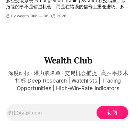
会员随时可交叉核实。 The tracking period covers
多空交易系统 → Long-Short Trading System 在交易里，最
自己喜欢的公司清单，剩下的分析交给系统。 ⠀ 交易，本该
November 1, 2025 to July 12, 2026. All entry prices, price
危险的事不是错过机会，而是在错误的信号上重仓进场。多空
是这么简单的一件事。 ⠀ 想要使用同款买卖信号交易系统指
targets, and recommendation dates were published
交易系统真正高胜率的交易，把最高确信度的市场结构，直接
By Wealth Club
06 8月 2026
标，以及更多核心名单、深度研究报告、交易机会 :
simultaneously in the corresponding "Trading Ideas"
呈现在你的图表上。 无需成为图表专家，强大的算法自动为
thewealthclub.vip
你绘制所有关键信息。适用于股票、加密货币、外汇和商品等
任何金融市场，支持1m、5m、15m、1h、4H、1D等所有主流
时间框架。无论你是日内交易者、波段交易者还是趋势交易
者，都能清晰呈现市场的结构状态，让你像机构一样进行交
易。 No need to be a chart expert. Our powerful algorithm
automatically plots all key information for you. Compatible
Wealth Club
with any financial market — stocks, crypto,
深度研报 · 潜力股名单 · 交易机会捕捉 · 高胜率技术
指标 Deep Research | Watchlists | Trading
Opportunities | High-Win-Rate Indicators
订阅