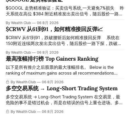
$GOOGL 走势精准验证：买卖信号系统,一天避免7%损失 ⠀ 昨
天系统在高位 $384 附近精准发出卖出信号，随后股价一路下
探， 今天最低触及 $356 附近，跌幅超过7%。 ⠀ 全程无需人
By Wealth Club
06 8月 2026
工干预，无需猜顶猜底，系统结合大数据自动帮你读懂市场情
$CRWV 从61到91，如何精准接回反弹📈
绪与资金流向的转折点。 ⠀ 想要使用同款买卖信号交易系统
指标，以及更多核心名单、深度研究报告、交易机会 :
$CRWV 从61到91，跌破腰斩后如何精准接回反弹 ⠀ 系统在
thewealthclub.vip
150附近连续两次发出卖出信号，随后股价一路下探，跌破
100，最低探至61附近，跌幅超过55%。 ⠀ 跌势尾声，系统在
By Wealth Club
06 8月 2026
61附近精准打出Breakout突破信号。 ⠀ 从突破点起算，股价
最高涨幅排行榜 Top Gainers Ranking
一路反弹，最高触及91，涨幅接近50%。 ⠀ 今天股价小幅回
调5.07%，收报85.33，仍然稳稳站在突破位置上方。 ⠀ 很多
以下是所有推介之后股票的最大涨幅排名。 Below is the
人觉得交易辛苦，是因为把时间都花在自己画线、盯盘、分析
ranking of maximum gains across all recommendations
各种复杂数据上，结果越分析越乱，反而错过了真正的转折
since inclusion. 统计区间为2025年11月1日至2026年7月12
By Wealth Club
06 8月 2026
点。 ⠀ 而这套系统，已经帮你把大数据全部跑过一遍，市场
日。所有推介的入场价、目标价及推介日期，均在对应期数
多空交易系统 → Long-Short Trading System
情绪、资金流向、趋势反转位置，全部自动分析整合，直接把
「交易机会」文章发布时同步公开，时间戳可完整溯源，付费
高胜率信号推送到你面前。 ⠀ 你需要做的，只是准备好一份
会员随时可交叉核实。 The tracking period covers
多空交易系统 → Long-Short Trading System 在交易里，最
自己喜欢的公司清单，剩下的分析交给系统。 ⠀ 交易，本该
November 1, 2025 to July 12, 2026. All entry prices, price
危险的事不是错过机会，而是在错误的信号上重仓进场。多空
是这么简单的一件事。 ⠀ 想要使用同款买卖信号交易系统指
targets, and recommendation dates were published
交易系统真正高胜率的交易，把最高确信度的市场结构，直接
By Wealth Club
06 8月 2026
标，以及更多核心名单、深度研究报告、交易机会 :
simultaneously in the corresponding "Trading Ideas"
呈现在你的图表上。 无需成为图表专家，强大的算法自动为
thewealthclub.vip
你绘制所有关键信息。适用于股票、加密货币、外汇和商品等
任何金融市场，支持1m、5m、15m、1h、4H、1D等所有主流