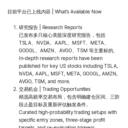
目前平台已上线内容 | What’s Available Now
研究报告 | Research Reports
已发布多只核心美股深度研究报告，包括
TSLA、NVDA、AAPL、MSFT、META、
GOOGL、AMZN、AVGO、TSM 等主要标的。
In-depth research reports have been
published for key US stocks including TSLA,
NVDA, AAPL, MSFT, META, GOOGL, AMZN,
AVGO, TSM, and more.
交易机会 | Trading Opportunities
精选高赔率交易布局，包含明确建仓区间、三阶
段止盈目标及重新评估触发条件。
Curated high-probability trading setups with
specific entry zones, three-stage profit
targets, and re-evaluation triggers.