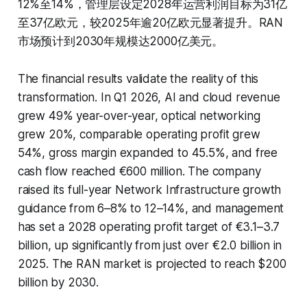
12%至14%，管理层设定2028年运营利润目标为31亿
至37亿欧元，较2025年逾20亿欧元显著提升。RAN
市场预计到2030年规模达2000亿美元。
The financial results validate the reality of this
transformation. In Q1 2026, AI and cloud revenue
grew 49% year-over-year, optical networking
grew 20%, comparable operating profit grew
54%, gross margin expanded to 45.5%, and free
cash flow reached €600 million. The company
raised its full-year Network Infrastructure growth
guidance from 6–8% to 12–14%, and management
has set a 2028 operating profit target of €3.1–3.7
billion, up significantly from just over €2.0 billion in
2025. The RAN market is projected to reach $200
billion by 2030.