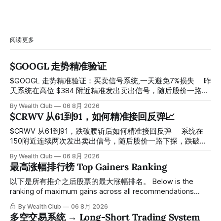
阅读更多
$GOOGL 走势精准验证
$GOOGL 走势精准验证：买卖信号系统,一天避免7%损失 ⠀ 昨
天系统在高位 $384 附近精准发出卖出信号，随后股价一路下
探， 今天最低触及 $356 附近，跌幅超过7%。 ⠀ 全程无需人
By Wealth Club
06 8月 2026
工干预，无需猜顶猜底，系统结合大数据自动帮你读懂市场情
$CRWV 从61到91，如何精准接回反弹📈
绪与资金流向的转折点。 ⠀ 想要使用同款买卖信号交易系统
指标，以及更多核心名单、深度研究报告、交易机会 :
$CRWV 从61到91，跌破腰斩后如何精准接回反弹 ⠀ 系统在
thewealthclub.vip
150附近连续两次发出卖出信号，随后股价一路下探，跌破
100，最低探至61附近，跌幅超过55%。 ⠀ 跌势尾声，系统在
By Wealth Club
06 8月 2026
61附近精准打出Breakout突破信号。 ⠀ 从突破点起算，股价
最高涨幅排行榜 Top Gainers Ranking
一路反弹，最高触及91，涨幅接近50%。 ⠀ 今天股价小幅回
调5.07%，收报85.33，仍然稳稳站在突破位置上方。 ⠀ 很多
以下是所有推介之后股票的最大涨幅排名。 Below is the
人觉得交易辛苦，是因为把时间都花在自己画线、盯盘、分析
ranking of maximum gains across all recommendations
各种复杂数据上，结果越分析越乱，反而错过了真正的转折
since inclusion. 统计区间为2025年11月1日至2026年7月12
By Wealth Club
06 8月 2026
点。 ⠀ 而这套系统，已经帮你把大数据全部跑过一遍，市场
日。所有推介的入场价、目标价及推介日期，均在对应期数
多空交易系统 → Long-Short Trading System
情绪、资金流向、趋势反转位置，全部自动分析整合，直接把
「交易机会」文章发布时同步公开，时间戳可完整溯源，付费