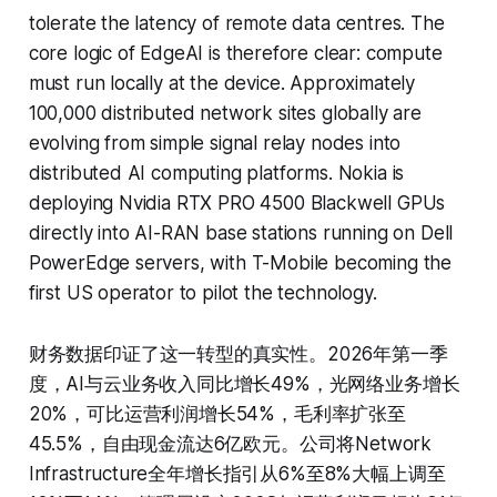
tolerate the latency of remote data centres. The
core logic of EdgeAI is therefore clear: compute
must run locally at the device. Approximately
100,000 distributed network sites globally are
evolving from simple signal relay nodes into
distributed AI computing platforms. Nokia is
deploying Nvidia RTX PRO 4500 Blackwell GPUs
directly into AI-RAN base stations running on Dell
PowerEdge servers, with T-Mobile becoming the
first US operator to pilot the technology.
财务数据印证了这一转型的真实性。2026年第一季
度，AI与云业务收入同比增长49%，光网络业务增长
20%，可比运营利润增长54%，毛利率扩张至
45.5%，自由现金流达6亿欧元。公司将Network
Infrastructure全年增长指引从6%至8%大幅上调至