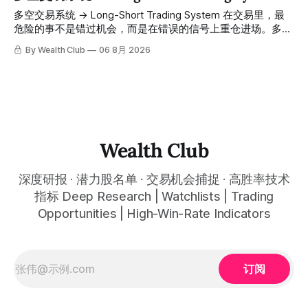
高胜率信号推送到你面前。 ⠀ 你需要做的，只是准备好一份
会员随时可交叉核实。 The tracking period covers
多空交易系统 → Long-Short Trading System 在交易里，最
自己喜欢的公司清单，剩下的分析交给系统。 ⠀ 交易，本该
November 1, 2025 to July 12, 2026. All entry prices, price
危险的事不是错过机会，而是在错误的信号上重仓进场。多空
是这么简单的一件事。 ⠀ 想要使用同款买卖信号交易系统指
targets, and recommendation dates were published
交易系统真正高胜率的交易，把最高确信度的市场结构，直接
By Wealth Club
06 8月 2026
标，以及更多核心名单、深度研究报告、交易机会 :
simultaneously in the corresponding "Trading Ideas"
呈现在你的图表上。 无需成为图表专家，强大的算法自动为
thewealthclub.vip
你绘制所有关键信息。适用于股票、加密货币、外汇和商品等
任何金融市场，支持1m、5m、15m、1h、4H、1D等所有主流
时间框架。无论你是日内交易者、波段交易者还是趋势交易
者，都能清晰呈现市场的结构状态，让你像机构一样进行交
易。 No need to be a chart expert. Our powerful algorithm
automatically plots all key information for you. Compatible
Wealth Club
with any financial market — stocks, crypto,
深度研报 · 潜力股名单 · 交易机会捕捉 · 高胜率技术
指标 Deep Research | Watchlists | Trading
Opportunities | High-Win-Rate Indicators
订阅