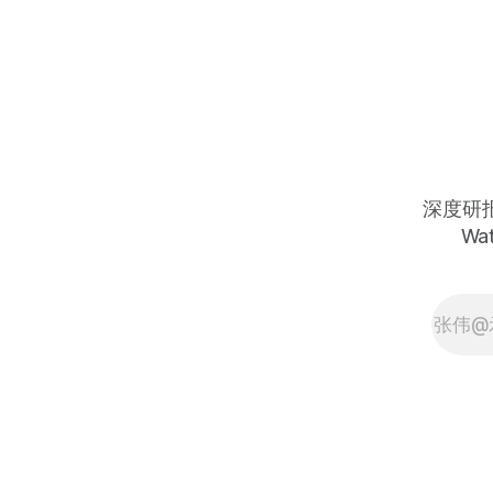
商约$50亿15年租约签署、合计约
$160亿前瞻性租约锁定、麦格理基础
设施开发贷款完成、ChronoScale算
力子公司分拆推进——从高点约$44
跌至今天约$21，跌幅约52%，市场用
单一客户集中与建设延误的担忧折价
出售了一家已完成约$160亿长期合同
锁定、现金流可见度在AI数据中心独
立开发商中最高的基础设施公司——
深度研报 
距Q2财报约数周，今天是最经典的执
Wat
行预期折价与合同现实背离的错杀建
仓窗口 The purest independent
landlord of AI data center
infrastructure: Polaris Forge 1 with
~400 MW signed to CoreWeave
under an ~$11 billion 15-year lease,
Polaris Forge 2