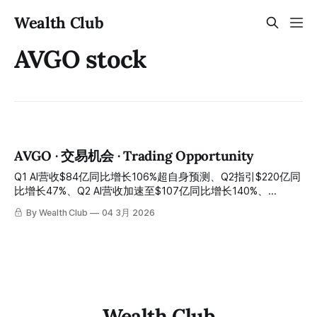
Wealth Club
AVGO stock
AVGO · 交易机会 · Trading Opportunity
Q1 AI营收$84亿同比增长106%超自身预测、Q2指引$220亿同
比增长47%、Q2 AI营收加速至$107亿同比增长140%、
Anthropic $210亿订单确认、OpenAI正式成为第六大XPU客
By Wealth Club
04 3月 2026
户、2027年AI芯片营收超$1000亿路径获CEO公开承诺——宏
观避险情绪将股价压制在$312错杀区间，今晚财报后盘后已反
弹至约$332：全球定制AI芯片最重要平台的最大入场窗口，正
是今天 Q1 AI revenue $8.4 billion up 106% year-over-year
exceeding own forecast, Q2 guidance $22 billion up 47%
year-over-year, Q2 AI revenue accelerating to $10.7
Wealth Club