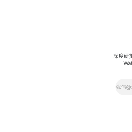
$1.53超预期16%、自由现金流Q4翻
倍至$21亿创历史纪录、数据中心长
期年增速目标超60%、管理层承诺
2027年AI业务「数十亿美元」年度营
收、OpenAI 6GW多年期合作协议进
入执行阶段——今天约$190：Q1季节
性环比下降引发的情绪抛售，正在为
AI算力格局中最重要的第二平台提供
一个在MI450量产与Helios机架爆发
深度研报 
前以折价建仓的历史性窗口 Q4
Wat
revenue of $10.3 billion grew 34%
year-over-year and set an all-time
quarterly record; full-year revenue
of $34.6 billion grew