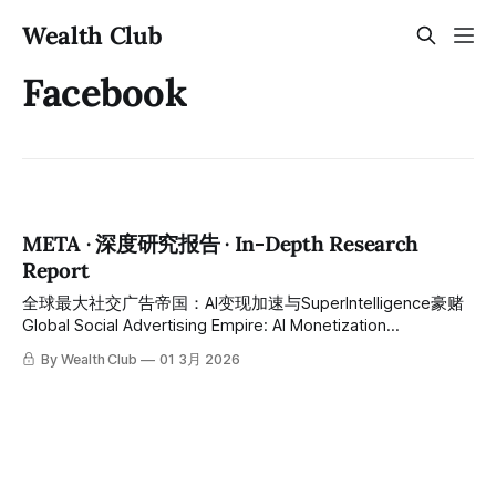
Wealth Club
Facebook
META · 深度研究报告 · In-Depth Research
Report
全球最大社交广告帝国：AI变现加速与SuperIntelligence豪赌
Global Social Advertising Empire: AI Monetization
Acceleration and the SuperIntelligence Gamble FY2025全年
By Wealth Club
01 3月 2026
营收$2010亿同比增长22%首度突破$2000亿、Q4营收$598.9
亿超预期、EPS $8.88超华尔街预期整整8.4%、Q1 2026指引
$535亿至$565亿大幅超市场预期、DAP 35.8亿全球无可匹敌
——$1150亿AI资本开支引发恐慌性抛售将股价从历史高点
$796压至$630：全球最强广告AI飞轮，正在用当前的”烧钱”
锁定下一个十年的”印钞” FY2025 annual revenue of $201