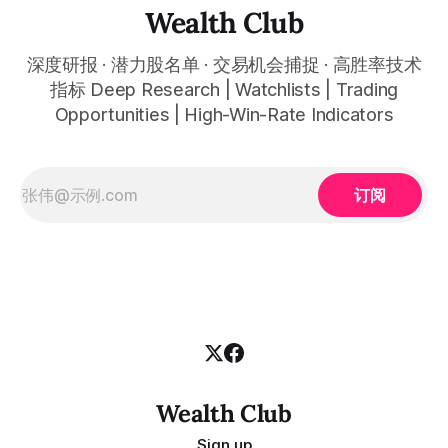
billion, up 22% year-over-year,
Wealth Club
深度研报 · 潜力股名单 · 交易机会捕捉 · 高胜率技术
指标 Deep Research | Watchlists | Trading
Opportunities | High-Win-Rate Indicators
订阅
Wealth Club
Sign up