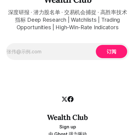
标，为一家未来营收已写入约$5230亿账本的AI算力平台定
价，今天是估值框架系统性切换前最清晰的错杀建仓窗口 RPO
深度研报 · 潜力股名单 · 交易机会捕捉 · 高胜率技术
of approximately $523 billion, up about 438% year-over-
year, represents the largest non-government contract
指标 Deep Research | Watchlists | Trading
backlog
Opportunities | High-Win-Rate Indicators
订阅
Wealth Club
Sign up
由
Ghost
强力驱动