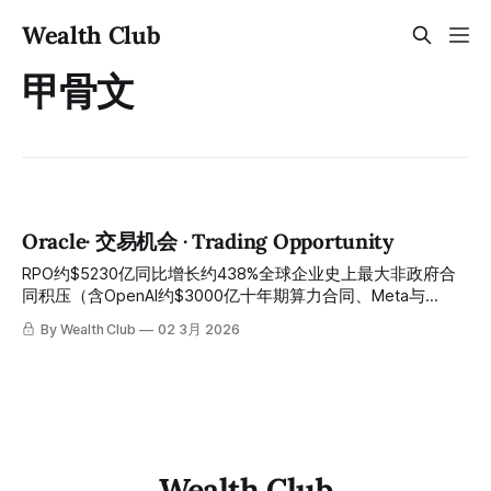
Wealth Club
甲骨文
Oracle· 交易机会 · Trading Opportunity
RPO约$5230亿同比增长约438%全球企业史上最大非政府合
同积压（含OpenAI约$3000亿十年期算力合同、Meta与
NVIDIA新承诺）、短期RPO同比增长约40%持续加速、OCI
By Wealth Club
02 3月 2026
IaaS同比增长约68%创历史纪录、Non-GAAP EPS大幅超预期
约38%、MultiCloud数据库营收同比增长逾1500%、管理层承
诺FY2027获约$40亿RPO收入尾风、2030年OCI营收目标约
$1440亿——资本开支大幅上调引发自由现金流担忧、证券集
团诉讼压制机构重新建仓意愿、季度营收轻微错过共识不足约
$1亿，三重短期压制因素将股价从约$346历史高点折价约
57%至约$145：距Q3财报仅约一周——市场用当期营收指
Wealth Club