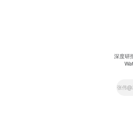
营收74%、非GAAP每股盈利$0.80超
预期、非GAAP净利润$24.66亿同比
增长81%、管理层承诺「FY2027每季
度营收增速逐季加速」、Q1 FY2027
指引$24亿超华尔街此前预期$22.7亿
约6%、收购Celestial AI与XConn
Technologies打通光子互联关键缺口
——股价从52周高点约$113大幅回调
至约$75：全球定制AI芯片最重要的
深度研报 
设计合作商、光电互联第一供应商，
Wat
FY2026设计赢单创历史纪录，市场对
客户集中度的担忧正在折价出售AI数
据中心最不可替代的基础设施半导体
平台 FY2026 full-year revenue of
$8.195 billion set an all-time record,
up 42%