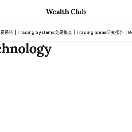
Wealth Club
易系统 | Trading Systems
交易机会 | Trading Ideas
研究报告 | Re
chnology