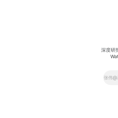
在怀疑市场泡沫时，The Wealth Club
VIP 已经带领行动派完成了财富的代
际跃迁。这不是玄学，而是基于深度
底层逻辑的精准点名： • 🚀 $PLTR
(Palantir)：$78 点名 ➔ $190+（涨幅
143%） • 🔥 $HOOD (Robinhood)：
$32 点名 ➔ $150+（涨幅 368%） •
⚡ $TSLA (Tesla)：$220 点名 ➔
$490+（涨幅 122%） • 💻 $AMD：
深度研报 
$85/$92 点名 ➔ $260+（涨幅最高
Wat
205%） • 🏦 $BABA：$90 点名 ➔
$190+