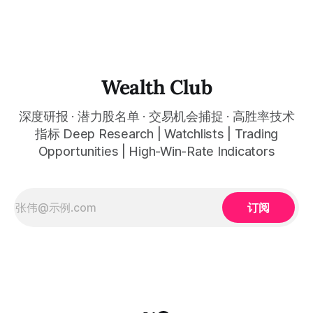
现金流指引$40.25亿超预期$10亿、美国商业剩余合同价值同
比增长145%至$43.8亿——史上最强财报却换来股价从约
$150回落至约$126至$128、跌幅约15%至18%：从政府情报
软件到企业AI操作系统，人类历史上第一家在大规模生产环境
中成功将AI与真实世界业务决策融合的平台型公司，绝佳重仓
窗口正在开启 Rule of 40 as high as 127 points, Q4 revenue
Wealth Club
of $14.
深度研报 · 潜力股名单 · 交易机会捕捉 · 高胜率技术
指标 Deep Research | Watchlists | Trading
Opportunities | High-Win-Rate Indicators
订阅