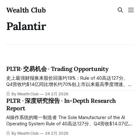
Wealth Club
Palantir
PLTR· 交易机会 · Trading Opportunity
史上最强财报换来股价回落约18%：Rule of 40高达127分、
Q4营收约$14亿同比增长约70%创上市以来最高季度增速、美
国商业营收同比增长约137%、2026全年指引约$71.9亿超华尔
By Wealth Club
24 2月 2026
街预期约$10亿、自由现金流指引约$40亿超预期约$10亿、美
PLTR · 深度研究报告 · In-Depth Research
国商业剩余合同价值同比增长约145%——史上最强财报换来
Report
股价从约$150回落至约$127、跌幅约15%至18%：情绪与基本
面彻底背离，AI操作系统王者的主升浪中途换手洗盘，绝佳重
AI操作系统的唯一制造者 The Sole Manufacturer of the AI
仓窗口正在开启 The strongest earnings report in history has
Operating System Rule of 40高达127分、Q4营收$14.07亿同
led to a stock pullback of about 18%: Rule of 40 as high as
比增长70%创上市以来最高季度增速、美国商业营收同比增长
By Wealth Club
24 2月 2026
127 points, Q4 revenue of
137%、2026全年指引$71.9亿大幅超华尔街预期$10亿、自由