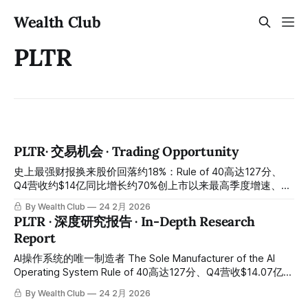
Wealth Club
PLTR
PLTR· 交易机会 · Trading Opportunity
史上最强财报换来股价回落约18%：Rule of 40高达127分、
Q4营收约$14亿同比增长约70%创上市以来最高季度增速、美
国商业营收同比增长约137%、2026全年指引约$71.9亿超华尔
By Wealth Club
24 2月 2026
街预期约$10亿、自由现金流指引约$40亿超预期约$10亿、美
PLTR · 深度研究报告 · In-Depth Research
国商业剩余合同价值同比增长约145%——史上最强财报换来
Report
股价从约$150回落至约$127、跌幅约15%至18%：情绪与基本
面彻底背离，AI操作系统王者的主升浪中途换手洗盘，绝佳重
AI操作系统的唯一制造者 The Sole Manufacturer of the AI
仓窗口正在开启 The strongest earnings report in history has
Operating System Rule of 40高达127分、Q4营收$14.07亿同
led to a stock pullback of about 18%: Rule of 40 as high as
比增长70%创上市以来最高季度增速、美国商业营收同比增长
By Wealth Club
24 2月 2026
127 points, Q4 revenue of
137%、2026全年指引$71.9亿大幅超华尔街预期$10亿、自由