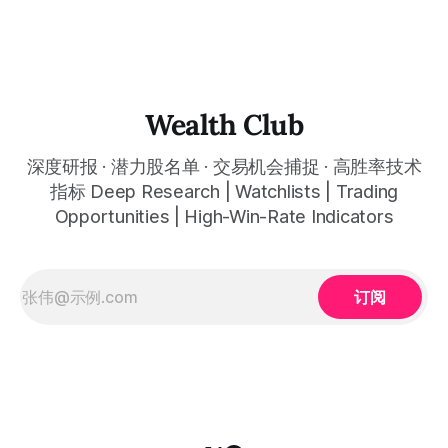
现金流指引$40.25亿超预期$10亿、美国商业剩余合同价值同
比增长145%至$43.8亿——史上最强财报却换来股价从约
$150回落至约$126至$128、跌幅约15%至18%：从政府情报
软件到企业AI操作系统，人类历史上第一家在大规模生产环境
中成功将AI与真实世界业务决策融合的平台型公司，绝佳重仓
窗口正在开启 Rule of 40 as high as 127 points, Q4 revenue
Wealth Club
of $14.
深度研报 · 潜力股名单 · 交易机会捕捉 · 高胜率技术
指标 Deep Research | Watchlists | Trading
Opportunities | High-Win-Rate Indicators
订阅