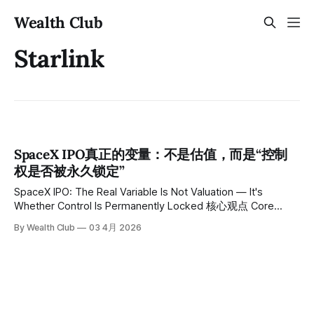
Wealth Club
Starlink
SpaceX IPO真正的变量：不是估值，而是“控制
权是否被永久锁定”
SpaceX IPO: The Real Variable Is Not Valuation — It's
Whether Control Is Permanently Locked 核心观点 Core
Thesis 市场一直在问：SpaceX 什么时候上市。但这个问题本
By Wealth Club
03 4月 2026
身并不重要。真正决定其估值上限的，是 IPO 的结构设计——
具体而言，是双重股权结构是否被采用。2026年4月1日，
SpaceX 已向美国证券交易委员会秘密递交 IPO 文件，目标估
值1.75万亿美元，计划6月在纳斯达克上市，目标募资规模高
达750亿美元，将成为历史上规模最大的 IPO。 The market
keeps asking: when will SpaceX go public. But