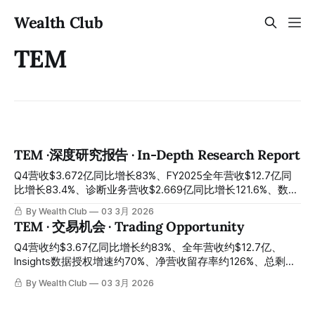
Wealth Club
TEM
TEM ·深度研究报告 · In-Depth Research Report
Q4营收$3.672亿同比增长83%、FY2025全年营收$12.7亿同
比增长83.4%、诊断业务营收$2.669亿同比增长121.6%、数据
与应用业务营收$1.004亿创历史纪录同比增长25.1%其中
By Wealth Club
03 3月 2026
Insights数据授权增长69.5%、总剩余合同价值突破$11亿、净
TEM · 交易机会 · Trading Opportunity
营收留存率126%、现金及有价证券$7.597亿、全年调整后
EBITDA亏损$740万（较上年同期改善$9730万）、2026年营
Q4营收约$3.67亿同比增长约83%、全年营收约$12.7亿、
收指引$15.9亿同比增长约25%并首次给出正调整后EBITDA约
Insights数据授权增速约70%、净营收留存率约126%、总剩余
$6500万承诺——Cathie Wood ARK于2026年2月25日单日买
合同价值突破约$11亿、现金约$7.6亿、2026年首次正调整后
By Wealth Club
03 3月 2026
入21.3万股、摩根士丹利目标价今日下调至$70引发市场情绪
EBITDA指引、今日刚宣布与默克建立AI精准医疗合作——摩根
压制、股价从上市后高点大幅回落至约$50至$55区间：全球
士丹利目标价下调引发情绪压制、股价回落至约$52：Cathie