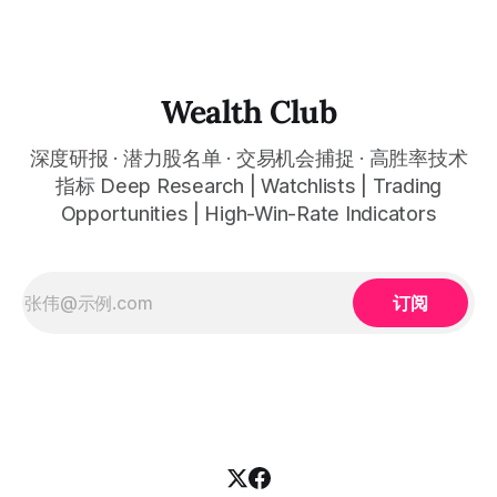
最大多模态临床AI数据平台，诊断业务是现金流基本盘，
Wood ARK昨日单日大举买入、机构多空对峙创造罕见价格错
Insights数据授权是高利润率第二曲线，数字病理Paige
位，临床AI数据基础设施最深护城河的最清晰建仓窗口今天正
Predict是第三引擎，EBITDA转正倒计时已经启动，临床AI决
式开启 Q4 revenue approximately $367 million up
策基础设施最深数据护城河的错杀建仓窗口 Q4 revenue
approximately 83% year-over-year, full-year revenue
approximately $1.27 billion, Insights data licensing growth
Wealth Club
rate approximately 70%, net revenue
深度研报 · 潜力股名单 · 交易机会捕捉 · 高胜率技术
指标 Deep Research | Watchlists | Trading
Opportunities | High-Win-Rate Indicators
订阅