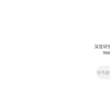
前瞻性租约锁定、麦格理基础设施开
发贷款完成、ChronoScale算力子公
司分拆推进——从高点约$44跌至今
天约$21，跌幅约52%：约$160亿已
签约合同没有减少一美元、15年锁定
期没有缩短一天、北达科他州与德克
萨斯州的电力许可没有撤销一张——
市场将建设执行风险与客户集中担忧
定价为结构性问题，但合同现实与估
深度研报 
值折价之间的背离，是AI基础设施投
Wat
资中最清晰的错杀结构，今天是最经
典的情绪折价与合同价值背离的建仓
窗口 Polaris Forge 1 approximately
400MW CoreWeave approximately
$11 billion 15-year lease, Polaris
Forge 2 approximately 200MW
hyperscaler approximately $5 billion
15-year lease, combined
approximately