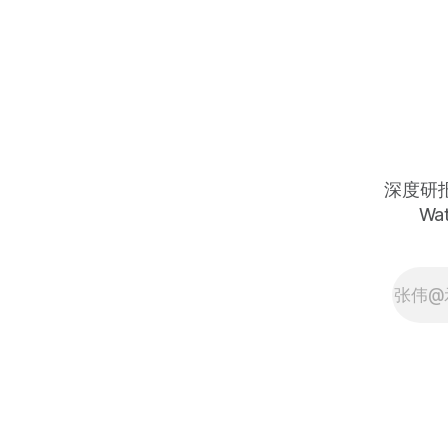
年约8亿磅、Q3收入约$69.7亿超预
期——从高点约$57跌至今天约$41，
跌幅约28%：泥流意外减产是一次性
事件而非结构性问题、重启路径已明
确公告、浸出技术增量产量在减产期
间没有停止增长——今天是最经典的
短期意外事件折价与长期铜结构性牛
市背离的错杀建仓窗口 Copper has
been designated a critical mineral in
深度研报 
the United States, creating about
Wat
$500 million in annual IRA tax
benefits, the Grasberg mudslide
restart path is clear with Block Cave
set for phased