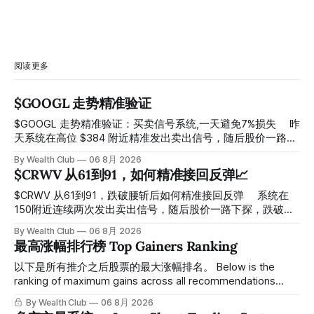
阅读更多
$GOOGL 走势精准验证
$GOOGL 走势精准验证：买卖信号系统,一天避免7%损失 ⠀ 昨
天系统在高位 $384 附近精准发出卖出信号，随后股价一路下
探， 今天最低触及 $356 附近，跌幅超过7%。 ⠀ 全程无需人
By Wealth Club
06 8月 2026
工干预，无需猜顶猜底，系统结合大数据自动帮你读懂市场情
$CRWV 从61到91，如何精准接回反弹📈
绪与资金流向的转折点。 ⠀ 想要使用同款买卖信号交易系统
指标，以及更多核心名单、深度研究报告、交易机会 :
$CRWV 从61到91，跌破腰斩后如何精准接回反弹 ⠀ 系统在
thewealthclub.vip
150附近连续两次发出卖出信号，随后股价一路下探，跌破
100，最低探至61附近，跌幅超过55%。 ⠀ 跌势尾声，系统在
By Wealth Club
06 8月 2026
61附近精准打出Breakout突破信号。 ⠀ 从突破点起算，股价
最高涨幅排行榜 Top Gainers Ranking
一路反弹，最高触及91，涨幅接近50%。 ⠀ 今天股价小幅回
调5.07%，收报85.33，仍然稳稳站在突破位置上方。 ⠀ 很多
以下是所有推介之后股票的最大涨幅排名。 Below is the
人觉得交易辛苦，是因为把时间都花在自己画线、盯盘、分析
ranking of maximum gains across all recommendations
各种复杂数据上，结果越分析越乱，反而错过了真正的转折
since inclusion. 统计区间为2025年11月1日至2026年7月12
By Wealth Club
06 8月 2026
点。 ⠀ 而这套系统，已经帮你把大数据全部跑过一遍，市场
日。所有推介的入场价、目标价及推介日期，均在对应期数