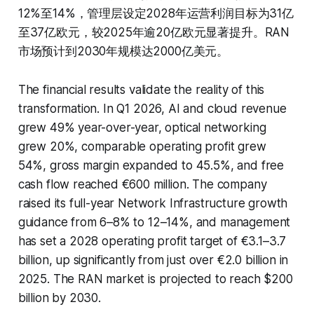
12%至14%，管理层设定2028年运营利润目标为31亿
至37亿欧元，较2025年逾20亿欧元显著提升。RAN
市场预计到2030年规模达2000亿美元。
The financial results validate the reality of this
transformation. In Q1 2026, AI and cloud revenue
grew 49% year-over-year, optical networking
grew 20%, comparable operating profit grew
54%, gross margin expanded to 45.5%, and free
cash flow reached €600 million. The company
raised its full-year Network Infrastructure growth
guidance from 6–8% to 12–14%, and management
has set a 2028 operating profit target of €3.1–3.7
billion, up significantly from just over €2.0 billion in
2025. The RAN market is projected to reach $200
billion by 2030.