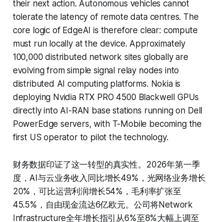
their next action. Autonomous vehicles cannot
tolerate the latency of remote data centres. The
core logic of EdgeAI is therefore clear: compute
must run locally at the device. Approximately
100,000 distributed network sites globally are
evolving from simple signal relay nodes into
distributed AI computing platforms. Nokia is
deploying Nvidia RTX PRO 4500 Blackwell GPUs
directly into AI-RAN base stations running on Dell
PowerEdge servers, with T-Mobile becoming the
first US operator to pilot the technology.
财务数据印证了这一转型的真实性。2026年第一季
度，AI与云业务收入同比增长49%，光网络业务增长
20%，可比运营利润增长54%，毛利率扩张至
45.5%，自由现金流达6亿欧元。公司将Network
Infrastructure全年增长指引从6%至8%大幅上调至