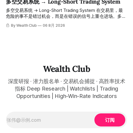
多空交易系统 → Long-Short Trading System
情绪、资金流向、趋势反转位置，全部自动分析整合，直接把
「交易机会」文章发布时同步公开，时间戳可完整溯源，付费
高胜率信号推送到你面前。 ⠀ 你需要做的，只是准备好一份
会员随时可交叉核实。 The tracking period covers
多空交易系统 → Long-Short Trading System 在交易里，最
自己喜欢的公司清单，剩下的分析交给系统。 ⠀ 交易，本该
November 1, 2025 to July 12, 2026. All entry prices, price
危险的事不是错过机会，而是在错误的信号上重仓进场。多空
是这么简单的一件事。 ⠀ 想要使用同款买卖信号交易系统指
targets, and recommendation dates were published
交易系统真正高胜率的交易，把最高确信度的市场结构，直接
By Wealth Club
06 8月 2026
标，以及更多核心名单、深度研究报告、交易机会 :
simultaneously in the corresponding "Trading Ideas"
呈现在你的图表上。 无需成为图表专家，强大的算法自动为
thewealthclub.vip
你绘制所有关键信息。适用于股票、加密货币、外汇和商品等
任何金融市场，支持1m、5m、15m、1h、4H、1D等所有主流
时间框架。无论你是日内交易者、波段交易者还是趋势交易
者，都能清晰呈现市场的结构状态，让你像机构一样进行交
易。 No need to be a chart expert. Our powerful algorithm
automatically plots all key information for you. Compatible
Wealth Club
with any financial market — stocks, crypto,
深度研报 · 潜力股名单 · 交易机会捕捉 · 高胜率技术
指标 Deep Research | Watchlists | Trading
Opportunities | High-Win-Rate Indicators
订阅