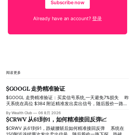
Subscribe now
Already have an account?
登录
阅读更多
$GOOGL 走势精准验证
$GOOGL 走势精准验证：买卖信号系统,一天避免7%损失 ⠀ 昨
天系统在高位 $384 附近精准发出卖出信号，随后股价一路下
探， 今天最低触及 $356 附近，跌幅超过7%。 ⠀ 全程无需人
By Wealth Club
06 8月 2026
工干预，无需猜顶猜底，系统结合大数据自动帮你读懂市场情
$CRWV 从61到91，如何精准接回反弹📈
绪与资金流向的转折点。 ⠀ 想要使用同款买卖信号交易系统
指标，以及更多核心名单、深度研究报告、交易机会 :
$CRWV 从61到91，跌破腰斩后如何精准接回反弹 ⠀ 系统在
thewealthclub.vip
150附近连续两次发出卖出信号，随后股价一路下探，跌破