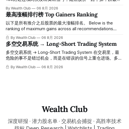
100，最低探至61附近，跌幅超过55%。 ⠀ 跌势尾声，系统在
By Wealth Club
06 8月 2026
61附近精准打出Breakout突破信号。 ⠀ 从突破点起算，股价
最高涨幅排行榜 Top Gainers Ranking
一路反弹，最高触及91，涨幅接近50%。 ⠀ 今天股价小幅回
调5.07%，收报85.33，仍然稳稳站在突破位置上方。 ⠀ 很多
以下是所有推介之后股票的最大涨幅排名。 Below is the
人觉得交易辛苦，是因为把时间都花在自己画线、盯盘、分析
ranking of maximum gains across all recommendations
各种复杂数据上，结果越分析越乱，反而错过了真正的转折
since inclusion. 统计区间为2025年11月1日至2026年7月12
By Wealth Club
06 8月 2026
点。 ⠀ 而这套系统，已经帮你把大数据全部跑过一遍，市场
日。所有推介的入场价、目标价及推介日期，均在对应期数
多空交易系统 → Long-Short Trading System
情绪、资金流向、趋势反转位置，全部自动分析整合，直接把
「交易机会」文章发布时同步公开，时间戳可完整溯源，付费
高胜率信号推送到你面前。 ⠀ 你需要做的，只是准备好一份
会员随时可交叉核实。 The tracking period covers
多空交易系统 → Long-Short Trading System 在交易里，最
自己喜欢的公司清单，剩下的分析交给系统。 ⠀ 交易，本该
November 1, 2025 to July 12, 2026. All entry prices, price
危险的事不是错过机会，而是在错误的信号上重仓进场。多空
是这么简单的一件事。 ⠀ 想要使用同款买卖信号交易系统指
targets, and recommendation dates were published
交易系统真正高胜率的交易，把最高确信度的市场结构，直接
By Wealth Club
06 8月 2026
标，以及更多核心名单、深度研究报告、交易机会 :
simultaneously in the corresponding "Trading Ideas"
呈现在你的图表上。 无需成为图表专家，强大的算法自动为
thewealthclub.vip
你绘制所有关键信息。适用于股票、加密货币、外汇和商品等
任何金融市场，支持1m、5m、15m、1h、4H、1D等所有主流
时间框架。无论你是日内交易者、波段交易者还是趋势交易
者，都能清晰呈现市场的结构状态，让你像机构一样进行交
易。 No need to be a chart expert. Our powerful algorithm
automatically plots all key information for you. Compatible
Wealth Club
with any financial market — stocks, crypto,
深度研报 · 潜力股名单 · 交易机会捕捉 · 高胜率技术
指标 Deep Research | Watchlists | Trading