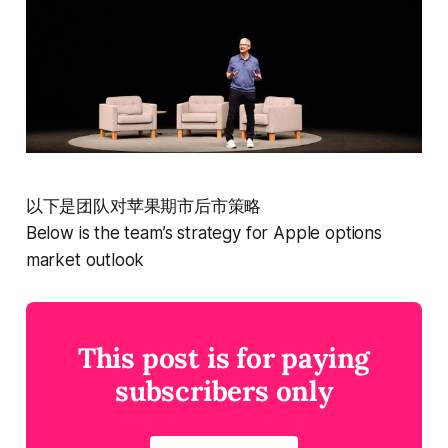
以下是团队对苹果期市后市策略
Below is the team’s strategy for Apple options
market outlook
This post is for paying
subscribers only