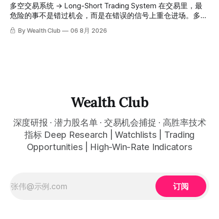
高胜率信号推送到你面前。 ⠀ 你需要做的，只是准备好一份
会员随时可交叉核实。 The tracking period covers
多空交易系统 → Long-Short Trading System 在交易里，最
自己喜欢的公司清单，剩下的分析交给系统。 ⠀ 交易，本该
November 1, 2025 to July 12, 2026. All entry prices, price
危险的事不是错过机会，而是在错误的信号上重仓进场。多空
是这么简单的一件事。 ⠀ 想要使用同款买卖信号交易系统指
targets, and recommendation dates were published
交易系统真正高胜率的交易，把最高确信度的市场结构，直接
By Wealth Club
06 8月 2026
标，以及更多核心名单、深度研究报告、交易机会 :
simultaneously in the corresponding "Trading Ideas"
呈现在你的图表上。 无需成为图表专家，强大的算法自动为
thewealthclub.vip
你绘制所有关键信息。适用于股票、加密货币、外汇和商品等
任何金融市场，支持1m、5m、15m、1h、4H、1D等所有主流
时间框架。无论你是日内交易者、波段交易者还是趋势交易
者，都能清晰呈现市场的结构状态，让你像机构一样进行交
易。 No need to be a chart expert. Our powerful algorithm
automatically plots all key information for you. Compatible
Wealth Club
with any financial market — stocks, crypto,
深度研报 · 潜力股名单 · 交易机会捕捉 · 高胜率技术
指标 Deep Research | Watchlists | Trading
Opportunities | High-Win-Rate Indicators
订阅