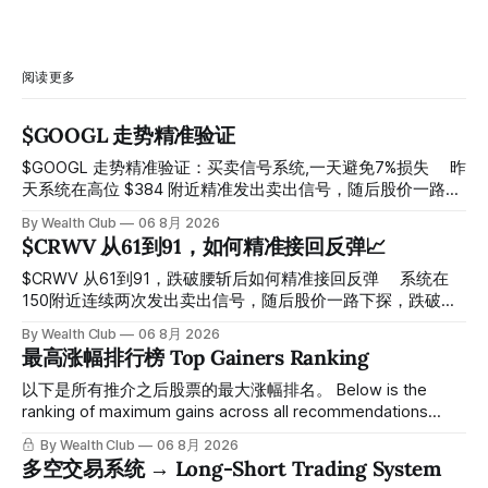
阅读更多
$GOOGL 走势精准验证
$GOOGL 走势精准验证：买卖信号系统,一天避免7%损失 ⠀ 昨
天系统在高位 $384 附近精准发出卖出信号，随后股价一路下
探， 今天最低触及 $356 附近，跌幅超过7%。 ⠀ 全程无需人
By Wealth Club
06 8月 2026
工干预，无需猜顶猜底，系统结合大数据自动帮你读懂市场情
$CRWV 从61到91，如何精准接回反弹📈
绪与资金流向的转折点。 ⠀ 想要使用同款买卖信号交易系统
指标，以及更多核心名单、深度研究报告、交易机会 :
$CRWV 从61到91，跌破腰斩后如何精准接回反弹 ⠀ 系统在
thewealthclub.vip
150附近连续两次发出卖出信号，随后股价一路下探，跌破
100，最低探至61附近，跌幅超过55%。 ⠀ 跌势尾声，系统在
By Wealth Club
06 8月 2026
61附近精准打出Breakout突破信号。 ⠀ 从突破点起算，股价
最高涨幅排行榜 Top Gainers Ranking
一路反弹，最高触及91，涨幅接近50%。 ⠀ 今天股价小幅回
调5.07%，收报85.33，仍然稳稳站在突破位置上方。 ⠀ 很多
以下是所有推介之后股票的最大涨幅排名。 Below is the
人觉得交易辛苦，是因为把时间都花在自己画线、盯盘、分析
ranking of maximum gains across all recommendations
各种复杂数据上，结果越分析越乱，反而错过了真正的转折
since inclusion. 统计区间为2025年11月1日至2026年7月12
By Wealth Club
06 8月 2026
点。 ⠀ 而这套系统，已经帮你把大数据全部跑过一遍，市场
日。所有推介的入场价、目标价及推介日期，均在对应期数
多空交易系统 → Long-Short Trading System
情绪、资金流向、趋势反转位置，全部自动分析整合，直接把
「交易机会」文章发布时同步公开，时间戳可完整溯源，付费