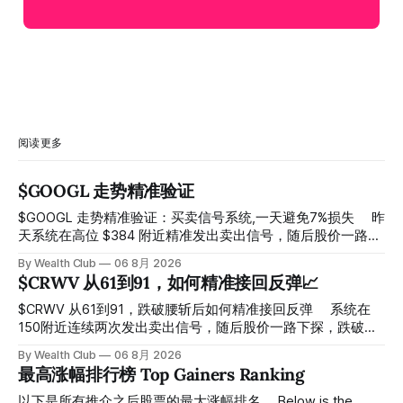
阅读更多
$GOOGL 走势精准验证
$GOOGL 走势精准验证：买卖信号系统,一天避免7%损失 ⠀ 昨
天系统在高位 $384 附近精准发出卖出信号，随后股价一路下
探， 今天最低触及 $356 附近，跌幅超过7%。 ⠀ 全程无需人
By Wealth Club
06 8月 2026
工干预，无需猜顶猜底，系统结合大数据自动帮你读懂市场情
$CRWV 从61到91，如何精准接回反弹📈
绪与资金流向的转折点。 ⠀ 想要使用同款买卖信号交易系统
指标，以及更多核心名单、深度研究报告、交易机会 :
$CRWV 从61到91，跌破腰斩后如何精准接回反弹 ⠀ 系统在
thewealthclub.vip
150附近连续两次发出卖出信号，随后股价一路下探，跌破
100，最低探至61附近，跌幅超过55%。 ⠀ 跌势尾声，系统在
By Wealth Club
06 8月 2026
61附近精准打出Breakout突破信号。 ⠀ 从突破点起算，股价
最高涨幅排行榜 Top Gainers Ranking
一路反弹，最高触及91，涨幅接近50%。 ⠀ 今天股价小幅回
调5.07%，收报85.33，仍然稳稳站在突破位置上方。 ⠀ 很多
以下是所有推介之后股票的最大涨幅排名。 Below is the