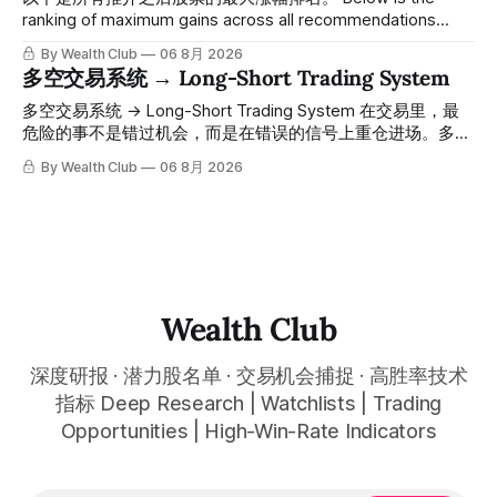
人觉得交易辛苦，是因为把时间都花在自己画线、盯盘、分析
ranking of maximum gains across all recommendations
各种复杂数据上，结果越分析越乱，反而错过了真正的转折
since inclusion. 统计区间为2025年11月1日至2026年7月12
By Wealth Club
06 8月 2026
点。 ⠀ 而这套系统，已经帮你把大数据全部跑过一遍，市场
日。所有推介的入场价、目标价及推介日期，均在对应期数
多空交易系统 → Long-Short Trading System
情绪、资金流向、趋势反转位置，全部自动分析整合，直接把
「交易机会」文章发布时同步公开，时间戳可完整溯源，付费
高胜率信号推送到你面前。 ⠀ 你需要做的，只是准备好一份
会员随时可交叉核实。 The tracking period covers
多空交易系统 → Long-Short Trading System 在交易里，最
自己喜欢的公司清单，剩下的分析交给系统。 ⠀ 交易，本该
November 1, 2025 to July 12, 2026. All entry prices, price
危险的事不是错过机会，而是在错误的信号上重仓进场。多空
是这么简单的一件事。 ⠀ 想要使用同款买卖信号交易系统指
targets, and recommendation dates were published
交易系统真正高胜率的交易，把最高确信度的市场结构，直接
By Wealth Club
06 8月 2026
标，以及更多核心名单、深度研究报告、交易机会 :
simultaneously in the corresponding "Trading Ideas"
呈现在你的图表上。 无需成为图表专家，强大的算法自动为
thewealthclub.vip
你绘制所有关键信息。适用于股票、加密货币、外汇和商品等
任何金融市场，支持1m、5m、15m、1h、4H、1D等所有主流
时间框架。无论你是日内交易者、波段交易者还是趋势交易
者，都能清晰呈现市场的结构状态，让你像机构一样进行交
易。 No need to be a chart expert. Our powerful algorithm
automatically plots all key information for you. Compatible
Wealth Club
with any financial market — stocks, crypto,
深度研报 · 潜力股名单 · 交易机会捕捉 · 高胜率技术
指标 Deep Research | Watchlists | Trading
Opportunities | High-Win-Rate Indicators