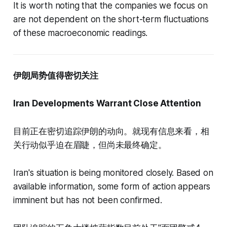
It is worth noting that the companies we focus on
are not dependent on the short-term fluctuations
of these macroeconomic readings.
伊朗局势值得密切关注
Iran Developments Warrant Close Attention
目前正在密切追踪伊朗的动向。就现有信息来看，相
关行动似乎迫在眉睫，但尚未最终确定。
Iran's situation is being monitored closely. Based on
available information, some form of action appears
imminent but has not been confirmed.