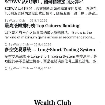
$CRWV 从61到91，如何精准接回反弹📈
绪与资金流向的转折点。 ⠀ 想要使用同款买卖信号交易系统
指标，以及更多核心名单、深度研究报告、交易机会 :
$CRWV 从61到91，跌破腰斩后如何精准接回反弹 ⠀ 系统在
thewealthclub.vip
150附近连续两次发出卖出信号，随后股价一路下探，跌破
100，最低探至61附近，跌幅超过55%。 ⠀ 跌势尾声，系统在
By Wealth Club
06 8月 2026
61附近精准打出Breakout突破信号。 ⠀ 从突破点起算，股价
最高涨幅排行榜 Top Gainers Ranking
一路反弹，最高触及91，涨幅接近50%。 ⠀ 今天股价小幅回
调5.07%，收报85.33，仍然稳稳站在突破位置上方。 ⠀ 很多
以下是所有推介之后股票的最大涨幅排名。 Below is the
人觉得交易辛苦，是因为把时间都花在自己画线、盯盘、分析
ranking of maximum gains across all recommendations
各种复杂数据上，结果越分析越乱，反而错过了真正的转折
since inclusion. 统计区间为2025年11月1日至2026年7月12
By Wealth Club
06 8月 2026
点。 ⠀ 而这套系统，已经帮你把大数据全部跑过一遍，市场
日。所有推介的入场价、目标价及推介日期，均在对应期数
多空交易系统 → Long-Short Trading System
情绪、资金流向、趋势反转位置，全部自动分析整合，直接把
「交易机会」文章发布时同步公开，时间戳可完整溯源，付费
高胜率信号推送到你面前。 ⠀ 你需要做的，只是准备好一份
会员随时可交叉核实。 The tracking period covers
多空交易系统 → Long-Short Trading System 在交易里，最
自己喜欢的公司清单，剩下的分析交给系统。 ⠀ 交易，本该
November 1, 2025 to July 12, 2026. All entry prices, price
危险的事不是错过机会，而是在错误的信号上重仓进场。多空
是这么简单的一件事。 ⠀ 想要使用同款买卖信号交易系统指
targets, and recommendation dates were published
交易系统真正高胜率的交易，把最高确信度的市场结构，直接
By Wealth Club
06 8月 2026
标，以及更多核心名单、深度研究报告、交易机会 :
simultaneously in the corresponding "Trading Ideas"
呈现在你的图表上。 无需成为图表专家，强大的算法自动为
thewealthclub.vip
你绘制所有关键信息。适用于股票、加密货币、外汇和商品等
任何金融市场，支持1m、5m、15m、1h、4H、1D等所有主流
时间框架。无论你是日内交易者、波段交易者还是趋势交易
者，都能清晰呈现市场的结构状态，让你像机构一样进行交
易。 No need to be a chart expert. Our powerful algorithm
automatically plots all key information for you. Compatible
Wealth Club
with any financial market — stocks, crypto,