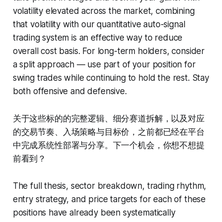
volatility elevated across the market, combining
that volatility with our quantitative auto-signal
trading system is an effective way to reduce
overall cost basis. For long-term holders, consider
a split approach — use part of your position for
swing trades while continuing to hold the rest. Stay
both offensive and defensive.
关于这些标的的完整逻辑、细分赛道拆解，以及对应
的交易节奏、入场策略与目标价，之前都已经在平台
中完成系统性部署与分享。下一个机会，你想不想提
前看到？
The full thesis, sector breakdown, trading rhythm,
entry strategy, and price targets for each of these
positions have already been systematically