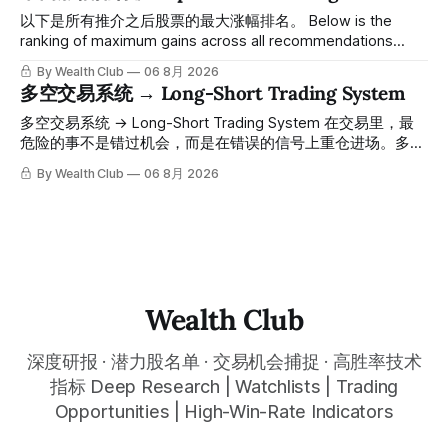
调5.07%，收报85.33，仍然稳稳站在突破位置上方。 ⠀ 很多
以下是所有推介之后股票的最大涨幅排名。 Below is the
人觉得交易辛苦，是因为把时间都花在自己画线、盯盘、分析
ranking of maximum gains across all recommendations
各种复杂数据上，结果越分析越乱，反而错过了真正的转折
since inclusion. 统计区间为2025年11月1日至2026年7月12
By Wealth Club
06 8月 2026
点。 ⠀ 而这套系统，已经帮你把大数据全部跑过一遍，市场
日。所有推介的入场价、目标价及推介日期，均在对应期数
多空交易系统 → Long-Short Trading System
情绪、资金流向、趋势反转位置，全部自动分析整合，直接把
「交易机会」文章发布时同步公开，时间戳可完整溯源，付费
高胜率信号推送到你面前。 ⠀ 你需要做的，只是准备好一份
会员随时可交叉核实。 The tracking period covers
多空交易系统 → Long-Short Trading System 在交易里，最
自己喜欢的公司清单，剩下的分析交给系统。 ⠀ 交易，本该
November 1, 2025 to July 12, 2026. All entry prices, price
危险的事不是错过机会，而是在错误的信号上重仓进场。多空
是这么简单的一件事。 ⠀ 想要使用同款买卖信号交易系统指
targets, and recommendation dates were published
交易系统真正高胜率的交易，把最高确信度的市场结构，直接
By Wealth Club
06 8月 2026
标，以及更多核心名单、深度研究报告、交易机会 :
simultaneously in the corresponding "Trading Ideas"
呈现在你的图表上。 无需成为图表专家，强大的算法自动为
thewealthclub.vip
你绘制所有关键信息。适用于股票、加密货币、外汇和商品等
任何金融市场，支持1m、5m、15m、1h、4H、1D等所有主流
时间框架。无论你是日内交易者、波段交易者还是趋势交易
者，都能清晰呈现市场的结构状态，让你像机构一样进行交
易。 No need to be a chart expert. Our powerful algorithm
automatically plots all key information for you. Compatible
Wealth Club
with any financial market — stocks, crypto,
深度研报 · 潜力股名单 · 交易机会捕捉 · 高胜率技术
指标 Deep Research | Watchlists | Trading
Opportunities | High-Win-Rate Indicators