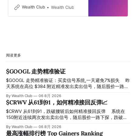
Wealth Club
Wealth Club
阅读更多
$GOOGL 走势精准验证
$GOOGL 走势精准验证：买卖信号系统,一天避免7%损失 ⠀ 昨
天系统在高位 $384 附近精准发出卖出信号，随后股价一路下
探， 今天最低触及 $356 附近，跌幅超过7%。 ⠀ 全程无需人
By Wealth Club
06 8月 2026
工干预，无需猜顶猜底，系统结合大数据自动帮你读懂市场情
$CRWV 从61到91，如何精准接回反弹📈
绪与资金流向的转折点。 ⠀ 想要使用同款买卖信号交易系统
指标，以及更多核心名单、深度研究报告、交易机会 :
$CRWV 从61到91，跌破腰斩后如何精准接回反弹 ⠀ 系统在
thewealthclub.vip
150附近连续两次发出卖出信号，随后股价一路下探，跌破
100，最低探至61附近，跌幅超过55%。 ⠀ 跌势尾声，系统在
By Wealth Club
06 8月 2026
61附近精准打出Breakout突破信号。 ⠀ 从突破点起算，股价
最高涨幅排行榜 Top Gainers Ranking
一路反弹，最高触及91，涨幅接近50%。 ⠀ 今天股价小幅回