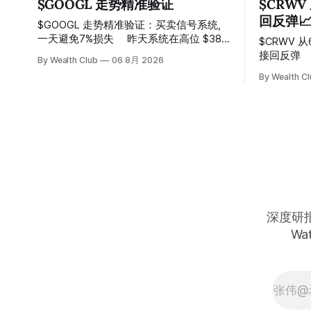
$GOOGL 走势精准验证
$CRWV
回反弹
$GOOGL 走势精准验证：买卖信号系统,
一天避免7%损失 ⠀ 昨天系统在高位 $384
$CRWV 
附近精准发出卖出信号，随后股价一路下
接回反弹 ⠀ 系统在150附近连续两次发出
By Wealth Club
06 8月 2026
探， 今天最低触及 $356 附近，跌幅超过
卖出信号
By Wealth C
7%。 ⠀ 全程无需人工干预，无需猜顶猜
100，最
底，系统结合大数据自动帮你读懂市场情
⠀ 跌势尾
绪与资金流向的转折点。 ⠀ 想要使用同款
Breako
买卖信号交易系统指标，以及更多核心名
价一路反弹
单、深度研究报告、交易机会 :
50%。 ⠀
thewealthclub.vip
85.33
很多人觉
在自己画
上，结果
转折点。 
深度研报 
据全部跑
Wat
趋势反转
把高胜率信
的，只是
单，剩下的
是这么简单
卖信号交