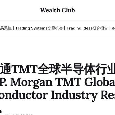
Wealth Club
易系统 | Trading Systems
交易机会 | Trading Ideas
研究报告 | Re
通TMT全球半导体行
P. Morgan TMT Globa
onductor Industry Re
ub