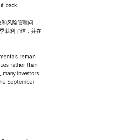
ut back.
位和风险管理问
季获利了结，并在
amentals remain
ssues rather than
, many investors
f the September