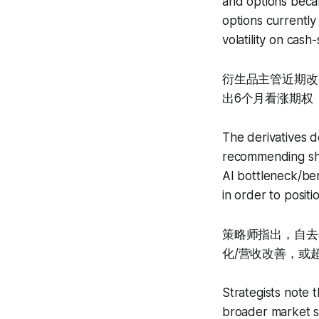
and options beca
options currently
volatility on cas
衍生品主管近期改
出6个月看涨期权
The derivatives d
recommending shor
AI bottleneck/be
in order to posit
策略师指出，自去
化/营收改善，或
Strategists note 
broader market si