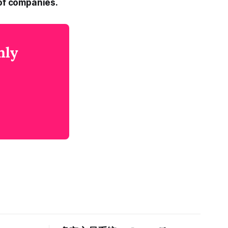
of companies.
nly