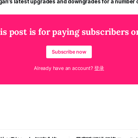
an’s latest upgrades and downgrades for a number 
is post is for paying subscribers o
Subscribe now
Already have an account?
登录