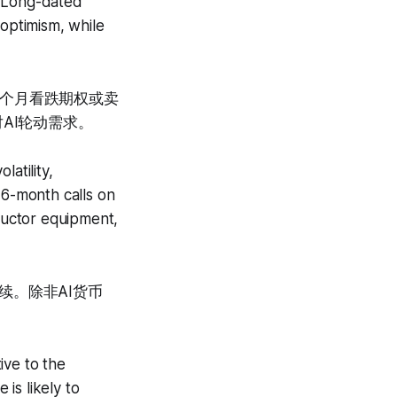
. Long-dated
 optimism, while
2个月看跌期权或卖
AI轮动需求。
atility,
 6-month calls on
ductor equipment,
续。除非AI货币
ive to the
is likely to