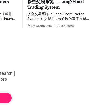
ers
多空交易系统 → Long-Short
Trading System
大涨幅排
多空交易系统 → Long-Short Trading
System 在交易里，最危险的事不是错过
ions since
机会，而是在错误的信号上重仓进场。多
By Wealth Club
06 8月 2026
空交易系统真正高胜率的交易，把最高确
的入场价、目
信度的市场结构，直接呈现在你的图表
数「交易机
上。 无需成为图表专家，强大的算法自动
间戳可完整
为你绘制所有关键信息。适用于股票、加
The
密货币、外汇和商品等任何金融市场，支
ber 1,
持1m、5m、15m、1h、4H、1D等所有主
y prices,
流时间框架。无论你是日内交易者、波段
dation
交易者还是趋势交易者，都能清晰呈现市
neously in
场的结构状态，让你像机构一样进行交
deas"
易。 No need to be a chart expert. Our
arch |
powerful algorithm automatically plots all
tors
key information for you. Compatible with
any financial market — stocks, crypto,
阅