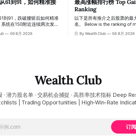
 从61到91，如何精准接
最高涨幅排行榜 Top Gain

Ranking
从61到91，跌破腰斩后如何精准
以下是所有推介之后股票的最
名。 Below is the ranking of maximum
，随后股价一路下探，跌破
gains across all recommendat
lub
06 8月 2026
By Wealth Club
06 8月 2026
低探至61附近，跌幅超过55%。
inclusion. 统计区间为2025年11月1日至
声，系统在61附近精准打出
2026年7月12日。所有推介
ut突破信号。 ⠀ 从突破点起算，股
标价及推介日期，均在对应期
，最高触及91，涨幅接近
会」文章发布时同步公开，时
 今天股价小幅回调5.07%，收报
溯源，付费会员随时可交叉核实。 
，仍然稳稳站在突破位置上方。 ⠀
tracking period covers Novem
得交易辛苦，是因为把时间都花
2025 to July 12, 2026. All entr
Wealth Club
线、盯盘、分析各种复杂数据
price targets, and recommen
越分析越乱，反而错过了真正的
dates were published simulta
⠀ 而这套系统，已经帮你把大数
the corresponding "Trading I
· 潜力股名单 · 交易机会捕捉 · 高胜率技术指标 Deep Rese
过一遍，市场情绪、资金流向、
chlists | Trading Opportunities | High-Win-Rate Indica
位置，全部自动分析整合，直接
号推送到你面前。 ⠀ 你需要做
准备好一份自己喜欢的公司清
分析交给系统。 ⠀ 交易，本该
订
的一件事。 ⠀ 想要使用同款买
易系统指标，以及更多核心名