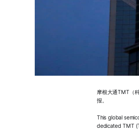
摩根大通TMT（
报。
This global semic
dedicated TMT (T