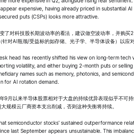
me more expensive in Q2, alongside rising fear sentiment
 appear expensive, having already priced in substantial AI
h-secured puts (CSPs) looks more attractive.
变了对科技股长期波动率的看法，建议做空波动率，并购买
（针对AI瓶颈/受益标的如存储、光子学、半导体设备）以应对
esk head has recently shifted his view on long-term tech vol
ting volatility, and either buying 2-month puts or selling
neficiary names such as memory, photonics, and semicon
ion for AI rotation demand.
年9月以来半导体股票相对于大盘的持续优异表现似乎不可持
超大规模云厂商资本支出削减，否则这种失衡将持续。
that semiconductor stocks' sustained outperformance relat
nce last September appears unsustainable. This imbalance 