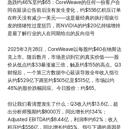
急跌约46%至约$65：CoreWeave的任何一份客户合
同在延误公告前后没有发生变化，约$556亿积压订单
在昨天没有减少一美元——这是最经典的执行瑕疵引
发的情绪性过度惩罚，而NVIDIA的约$20亿持续增持
是最了解行业的人在同期给出的反向信号
2025年3月28日，CoreWeave以每股约$40在纳斯达
克上市。随后数月，市场意识到它的真实价值——股
价从低点约$33暴涨逾三倍，触及约$155的高点。Q3
财报后，一个第三方数据中心延误导致全年收入指引
从约$529亿下调至约$505亿至$515亿，市场以约
46%的股价跌幅回应。今日股价：约$65。
但让我们看清楚发生了什么：Q3收入约$13.6亿，超
出分析师预期约$8000万，同比增长约134%；
Adjusted EBITDA约$8.44亿，利润率约62%；收入
积压约$556亿，同比增长约85%。指引下调的原因是