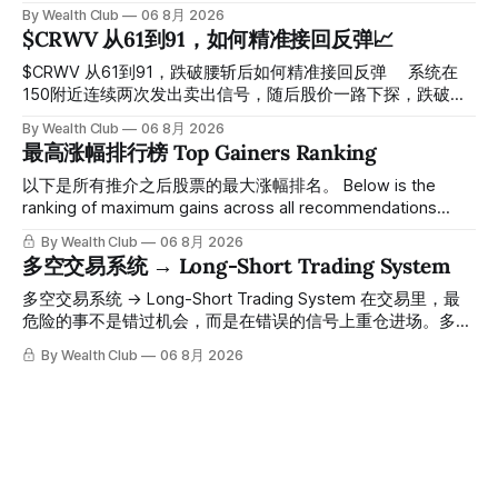
探， 今天最低触及 $356 附近，跌幅超过7%。 ⠀ 全程无需人
By Wealth Club
06 8月 2026
工干预，无需猜顶猜底，系统结合大数据自动帮你读懂市场情
$CRWV 从61到91，如何精准接回反弹📈
绪与资金流向的转折点。 ⠀ 想要使用同款买卖信号交易系统
指标，以及更多核心名单、深度研究报告、交易机会 :
$CRWV 从61到91，跌破腰斩后如何精准接回反弹 ⠀ 系统在
thewealthclub.vip
150附近连续两次发出卖出信号，随后股价一路下探，跌破
100，最低探至61附近，跌幅超过55%。 ⠀ 跌势尾声，系统在
By Wealth Club
06 8月 2026
61附近精准打出Breakout突破信号。 ⠀ 从突破点起算，股价
最高涨幅排行榜 Top Gainers Ranking
一路反弹，最高触及91，涨幅接近50%。 ⠀ 今天股价小幅回
调5.07%，收报85.33，仍然稳稳站在突破位置上方。 ⠀ 很多
以下是所有推介之后股票的最大涨幅排名。 Below is the
人觉得交易辛苦，是因为把时间都花在自己画线、盯盘、分析
ranking of maximum gains across all recommendations
各种复杂数据上，结果越分析越乱，反而错过了真正的转折
since inclusion. 统计区间为2025年11月1日至2026年7月12
By Wealth Club
06 8月 2026
点。 ⠀ 而这套系统，已经帮你把大数据全部跑过一遍，市场
日。所有推介的入场价、目标价及推介日期，均在对应期数
多空交易系统 → Long-Short Trading System
情绪、资金流向、趋势反转位置，全部自动分析整合，直接把
「交易机会」文章发布时同步公开，时间戳可完整溯源，付费
高胜率信号推送到你面前。 ⠀ 你需要做的，只是准备好一份
会员随时可交叉核实。 The tracking period covers
多空交易系统 → Long-Short Trading System 在交易里，最
自己喜欢的公司清单，剩下的分析交给系统。 ⠀ 交易，本该
November 1, 2025 to July 12, 2026. All entry prices, price
危险的事不是错过机会，而是在错误的信号上重仓进场。多空
是这么简单的一件事。 ⠀ 想要使用同款买卖信号交易系统指
targets, and recommendation dates were published
交易系统真正高胜率的交易，把最高确信度的市场结构，直接
By Wealth Club
06 8月 2026
标，以及更多核心名单、深度研究报告、交易机会 :
simultaneously in the corresponding "Trading Ideas"
呈现在你的图表上。 无需成为图表专家，强大的算法自动为
thewealthclub.vip
你绘制所有关键信息。适用于股票、加密货币、外汇和商品等
任何金融市场，支持1m、5m、15m、1h、4H、1D等所有主流
时间框架。无论你是日内交易者、波段交易者还是趋势交易
者，都能清晰呈现市场的结构状态，让你像机构一样进行交
易。 No need to be a chart expert. Our powerful algorithm