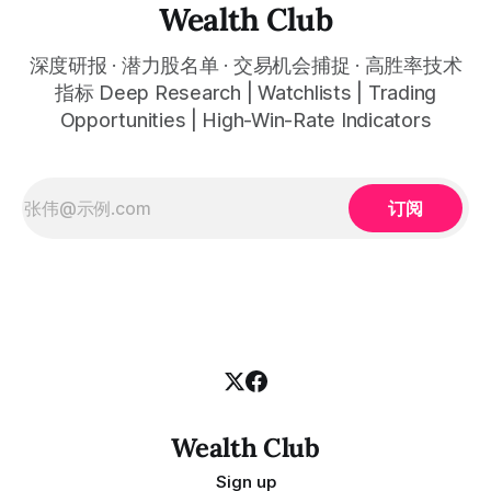
automatically plots all key information for you. Compatible
Wealth Club
with any financial market — stocks, crypto,
深度研报 · 潜力股名单 · 交易机会捕捉 · 高胜率技术
指标 Deep Research | Watchlists | Trading
Opportunities | High-Win-Rate Indicators
订阅
Wealth Club
Sign up