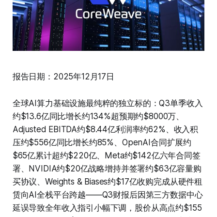
报告日期：2025年12月17日
全球AI算力基础设施最纯粹的独立标的：Q3单季收入
约$13.6亿同比增长约134%超预期约$8000万、
Adjusted EBITDA约$8.44亿利润率约62%、收入积
压约$556亿同比增长约85%、OpenAI合同扩展约
$65亿累计超约$220亿、Meta约$142亿六年合同签
署、NVIDIA约$20亿战略增持并签署约$63亿容量购
买协议、Weights & Biases约$17亿收购完成从硬件租
赁向AI全栈平台跨越——Q3财报后因第三方数据中心
延误导致全年收入指引小幅下调，股价从高点约$155