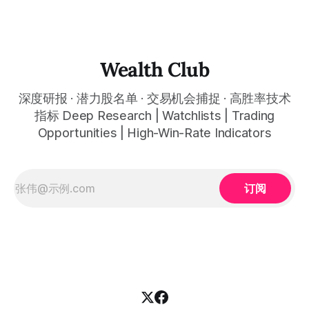
expectations, Adjusted EBITDA margin was about 62%
战略增持并签署约$63亿容量购买协议、Weights & Biases约
$17亿收购完成从硬件租赁向AI全栈平台跨越——Q3财报后因
第三方数据中心延误导致全年收入指引小幅下调，股价从高点
约$155急跌约46%至约$65：CoreWeave的任何一份客户合
同在延误公告前后没有发生变化，约$556亿积压订单在昨天
Wealth Club
没有减少一美元——这是最经典的执行瑕疵引发的情绪性过度
惩罚，而NVIDIA的约$20亿持续增持是最了解行业的人在同期
深度研报 · 潜力股名单 · 交易机会捕捉 · 高胜率技术
给出的反向信号 2025年3月28日，CoreWeave以每股约$40
在纳斯达克上市。随后数月，市场意识到它的真实价值——股
指标 Deep Research | Watchlists | Trading
价从低点约$33暴涨逾三倍，触及约$155的高点。Q3财报
Opportunities | High-Win-Rate Indicators
后，一个第三方数据中心延误导致全年收入指引从约
订阅