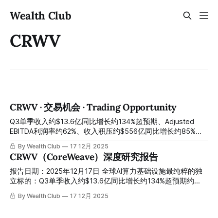
Wealth Club
CRWV
CRWV · 交易机会 · Trading Opportunity
Q3单季收入约$13.6亿同比增长约134%超预期、Adjusted
EBITDA利润率约62%、收入积压约$556亿同比增长约85%、
NVIDIA约$20亿战略增持、OpenAI累计合同超约$220亿、
By Wealth Club
17 12月 2025
Meta约$142亿六年合同——Q3财报因第三方数据中心延误导
CRWV（CoreWeave）深度研究报告
致全年指引小幅下调，股价从高点约$155急跌约46%至约
$65：延误没有改变任何一份客户合同、没有减少积压订单一
报告日期：2025年12月17日 全球AI算力基础设施最纯粹的独
美元、NVIDIA在延误公告后依然以约$87.20增持约$20亿——
立标的：Q3单季收入约$13.6亿同比增长约134%超预期约
距Q4财报约数周，今天是最经典的执行瑕疵引发市场过度惩
$8000万、Adjusted EBITDA约$8.44亿利润率约62%、收入积
By Wealth Club
17 12月 2025
罚的错杀建仓窗口 Q3 quarterly revenue of about $1.36
压约$556亿同比增长约85%、OpenAI合同扩展约$65亿累计
billion grew about 134% year-over-year and beat
超约$220亿、Meta约$142亿六年合同签署、NVIDIA约$20亿