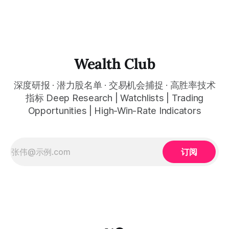
price is still hovering around the $256 range — Q1 revenue
史最高单季iPhone营收、EPS $2.84同比增长19%创历史纪
of about $143.
录、Services营收$300亿同比增长14%创历史纪录、大中华区
营收同比增长38%创历史新高、运营现金流$539亿任何公司
任何季度史上最高、Q2指引增速13%至16%高于华尔街预期、
股东回报$320亿含$250亿回购、活跃设备数突破25亿创历史
纪录——关税约$14亿成本、Google搜索诉讼排他协议终止要
Wealth Club
求、Apple Intelligence货币化节奏担忧三重已知可量化因素将
股价压制在约$256：iPhone 18（
深度研报 · 潜力股名单 · 交易机会捕捉 · 高胜率技术
指标 Deep Research | Watchlists | Trading
Opportunities | High-Win-Rate Indicators
订阅