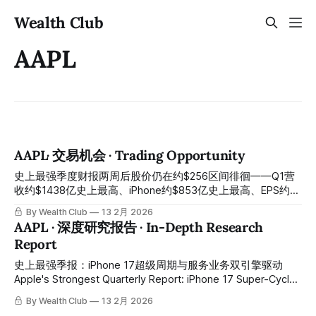
Wealth Club
AAPL
AAPL· 交易机会 · Trading Opportunity
史上最强季度财报两周后股价仍在约$256区间徘徊——Q1营
收约$1438亿史上最高、iPhone约$853亿史上最高、EPS约
$2.84史上最高、运营现金流约$539亿任何公司任何季度史上
By Wealth Club
13 2月 2026
最高、Services约$300亿史上最高、大中华区同比增长约
AAPL · 深度研究报告 · In-Depth Research
38%、活跃设备突破约25亿、Q2指引高于华尔街预期——关
Report
税约$14亿、Google搜索诉讼、Apple Intelligence节奏三重已
知短期因素将股价压制在约$256与财报前几乎原地不动：史
史上最强季报：iPhone 17超级周期与服务业务双引擎驱动
上最强季报两周后的利好不涨，是iPhone加AI超级周期最经典
Apple's Strongest Quarterly Report: iPhone 17 Super-Cycle
的中长线错杀建仓时刻，今天正式开启 Two weeks after the
and Services Engine Drive Growth Q1营收$1438亿同比增长
By Wealth Club
13 2月 2026
strongest quarterly earnings report in history, the stock
16%创历史最高单季营收、iPhone $853亿同比增长23%创历