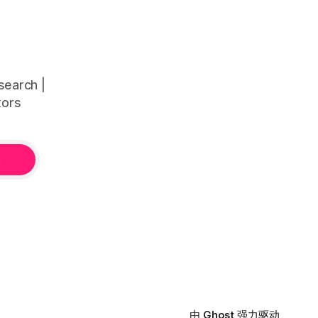
arch |
tors
阅
由
Ghost
强力驱动