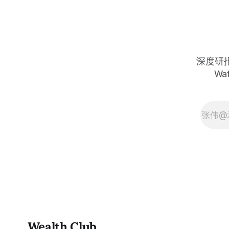
超自身指引；EPS $2.05，超预期
9%；Q2总营收指引$220亿，同比增
长47%；Q2 AI营收指引$107亿，同比
增长140%并继续加速；AI订单积压
$73亿，锁定约两季度100%能见度；
CEO Hock Tan明确表示，2027年AI芯
深度研报 
片营收有望超过$1000亿——今天白
Wat
天股价约$312，宏观避险情绪将全球
最重要的定制AI芯片平台压制在错杀
区间：今晚财报已经彻底证伪所有“
Wealth Club