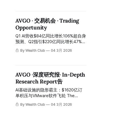
中，推动半导体与数据中心相关公司
进入超常规增长阶段。 但进入2026
年，市场的核心变量已经发生变化
AVGO · 交易机会 · Trading
——从“增长确认”，转向“增长是否足
Opportunity
以支撑估值”。 From 2024 to 2025,
the AI narrative dominated markets,
Q1 AI营收$84亿同比增长106%超自身
with capital rapidly concentrating
预测、Q2指引$220亿同比增长47%、
around compute infrastructure,
Q2 AI营收加速至$107亿同比增长
driving semiconductor and data
By Wealth Club
04 3月 2026
140%、Anthropic $210亿订单确认、
center-related companies into an
OpenAI正式成为第六大XPU客户、
extraordinary
2027年AI芯片营收超$1000亿路径获
CEO公开承诺——宏观避险情绪将股
AVGO ·深度研究报· In-Depth
价压制在$312错杀区间，今晚财报后
Research Report告
盘后已反弹至约$332：全球定制AI芯
片最重要平台的最大入场窗口，正是
AI基础设施的隐形霸主：$1620亿订
今天 Q1 AI revenue $8.4 billion up
单积压与VMware软件飞轮 The
106% year-over-year exceeding
hidden king of AI infrastructure: $162
own forecast, Q2 guidance $22
By Wealth Club
04 3月 2026
billion backlog and the VMware
billion up 47% year-over-year, Q2 AI
software flywheel Q1 FY2026总营收
revenue accelerating to $10.7
$193亿，同比增长29%，创季度纪
录；AI营收$84亿，同比增长106%，