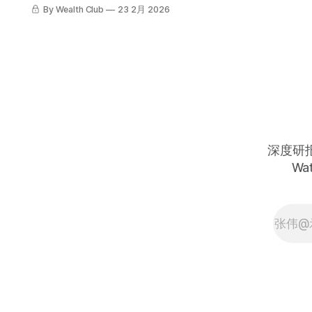
的交易建议操作了，现在是时候获利
By Wealth Club
23 2月 2026
了结。 上周五我提到，在进入周末之
前可以考虑在投资组合中加入少量SH
和PSQ，同时也提到VIXY可能是一个
值得关注的短期操作机会。 三只全部
涨势喜人，换算成年化收益率分别为
46.3%、56.0%和106.3%。如果你跟
着操作了，现在正是落袋为安的好时
机。 我建议立即以市价全部卖出这三
个仓位。 记住，这些都是短期战术性
仓位，目标从来不是长期持有，而是
深度研报 
在行情出现的时候抓住机会兑现收
Wat
益。如果你上周五逢低买入并已坐拥
盈利，干得漂亮。如果没有跟上也不
必遗憾——当市场再次出现类似的清
晰布局时，我们会再次出手。 与此同
时，我们继续按既定策略稳步推进投
资。 如果你不想做这类短期交易，完
全没有问题——我只是看到了这个机
会，知道不少人喜欢围绕核心仓位做
一些波段操作，所以提出了这个建
议。混乱永远会创造机会，混乱越
多，机会也就越多。 第二，考虑将这