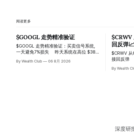
阅读更多
$GOOGL 走势精准验证
$CRWV
回反弹
$GOOGL 走势精准验证：买卖信号系统,
一天避免7%损失 ⠀ 昨天系统在高位 $384
$CRWV 
附近精准发出卖出信号，随后股价一路下
接回反弹 ⠀ 系统在150附近连续两次发出
By Wealth Club
06 8月 2026
探， 今天最低触及 $356 附近，跌幅超过
卖出信号
By Wealth C
7%。 ⠀ 全程无需人工干预，无需猜顶猜
100，最
底，系统结合大数据自动帮你读懂市场情
⠀ 跌势尾
绪与资金流向的转折点。 ⠀ 想要使用同款
Breako
买卖信号交易系统指标，以及更多核心名
价一路反弹
单、深度研究报告、交易机会 :
50%。 ⠀
thewealthclub.vip
85.33
很多人觉
在自己画
上，结果
转折点。 
深度研报 
据全部跑