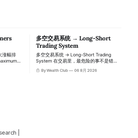
ers
多空交易系统 → Long-Short
Trading System
大涨幅排
多空交易系统 → Long-Short Trading
System 在交易里，最危险的事不是错过
ions since
机会，而是在错误的信号上重仓进场。多
By Wealth Club
06 8月 2026
空交易系统真正高胜率的交易，把最高确
的入场价、目
信度的市场结构，直接呈现在你的图表
数「交易机
上。 无需成为图表专家，强大的算法自动
间戳可完整
为你绘制所有关键信息。适用于股票、加
The
密货币、外汇和商品等任何金融市场，支
ber 1,
持1m、5m、15m、1h、4H、1D等所有主
y prices,
流时间框架。无论你是日内交易者、波段
dation
交易者还是趋势交易者，都能清晰呈现市
neously in
场的结构状态，让你像机构一样进行交
deas"
易。 No need to be a chart expert. Our
arch |
powerful algorithm automatically plots all