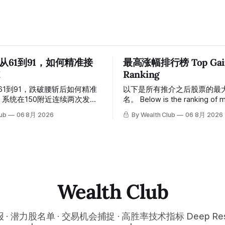
 从61到91，如何精准接
最高涨幅排行榜 Top Gain

Ranking
从61到91，跌破腰斩后如何精准
以下是所有推介之后股票的最
名。 Below is the ranking of maximum
，随后股价一路下探，跌破
gains across all recommendat
lub
06 8月 2026
By Wealth Club
06 8月 2026
低探至61附近，跌幅超过55%。
inclusion. 统计区间为2025年11月1日至
声，系统在61附近精准打出
2026年7月12日。所有推介
ut突破信号。 ⠀ 从突破点起算，股
标价及推介日期，均在对应期
，最高触及91，涨幅接近
会」文章发布时同步公开，时
 今天股价小幅回调5.07%，收报
溯源，付费会员随时可交叉核实。 
，仍然稳稳站在突破位置上方。 ⠀
tracking period covers Novem
得交易辛苦，是因为把时间都花
2025 to July 12, 2026. All entr
Wealth Club
线、盯盘、分析各种复杂数据
price targets, and recommen
越分析越乱，反而错过了真正的
dates were published simulta
⠀ 而这套系统，已经帮你把大数
the corresponding "Trading I
· 潜力股名单 · 交易机会捕捉 · 高胜率技术指标 Deep Rese
过一遍，市场情绪、资金流向、