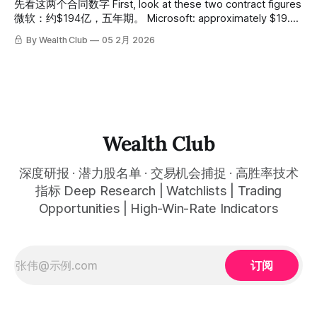
这些芯片的基础设施——电力、冷却、机柜、网络。 谁控制
先看这两个合同数字 First, look at these two contract figures
了电力容量，谁就控制了AI未来的营收。 Nebius Group正在
微软：约$194亿，五年期。 Microsoft: approximately $19.4
做的，正是成为这个时代最关键的算力地主。 过去数月，这
billion, five-year term. Meta：约$29亿，五年期。 Meta:
By Wealth Club
05 2月 2026
家总部位于阿姆斯特丹、在NASDAQ挂牌的AI基础设施公司，
approximately $2.9 billion, five-year term. 合计超过约$220
连续签下两笔让整个行业侧目的超大型合约：与Microsoft的
亿的长期合同积压——在这篇报告写成的时候，Nebius的整体
多年期合作协议，合约价值约$174亿至$194亿；与Meta的五
市值只有约$240亿。 A combined long-term contract
年期AI基础设施合约，价值约$30亿。两笔合约合计超过$220
backlog of over $22 billion—at the time
亿，锁定了未来多年的营收能见度。 与此同时，Q3 2025营收
达到$1.461亿，同比增长355%，环比增长39%。公司从一年
前几乎无人知晓的新兴公司，以惊人的速度成长为两家全球最
Wealth Club
大科技公司不可或缺的基础设施伙伴。 现金储备约$37亿，公
司债务为零。 资料中心
深度研报 · 潜力股名单 · 交易机会捕捉 · 高胜率技术
指标 Deep Research | Watchlists | Trading
Opportunities | High-Win-Rate Indicators
订阅