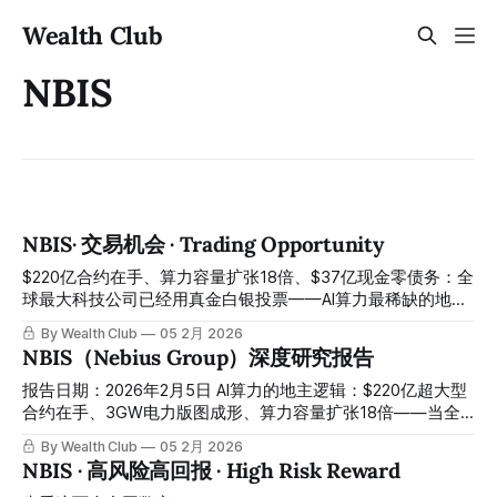
Wealth Club
NBIS
NBIS· 交易机会 · Trading Opportunity
$220亿合约在手、算力容量扩张18倍、$37亿现金零债务：全
球最大科技公司已经用真金白银投票——AI算力最稀缺的地
主，现在买得到折扣价 $22 billion in contracts in hand, 18x
By Wealth Club
05 2月 2026
expansion in compute capacity, $3.7 billion in cash and zero
NBIS（Nebius Group）深度研究报告
debt: the world’s largest technology companies have
already voted with real money — the scarcest landlord in AI
报告日期：2026年2月5日 AI算力的地主逻辑：$220亿超大型
compute can now be bought at a discount
合约在手、3GW电力版图成形、算力容量扩张18倍——当全
球最大科技公司争抢GPU时，Nebius掌握的是他们最渴望的东
By Wealth Club
05 2月 2026
西 当英伟达的GPU供不应求，当微软、Meta、谷歌争相建造
NBIS · 高风险高回报 · High Risk Reward
史上最大的AI工厂，最稀缺的资源不再是芯片本身，而是承载