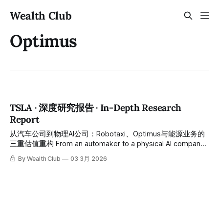
Wealth Club
Optimus
TSLA · 深度研究报告 · In-Depth Research
Report
从汽车公司到物理AI公司：Robotaxi、Optimus与能源业务的
三重估值重构 From an automaker to a physical AI company:
the triple valuation rerating of Robotaxi, Optimus, and the
By Wealth Club
03 3月 2026
energy business FY2025全年营收$948亿同比下降3%、EV交
付连续两年下滑、Q4毛利率收窄——却同步实现：Austin无人
驾驶机器人出租车正式商业运营、Cybercab预计4月开始量
产、Optimus工厂部署数千台、FSD v14荣获MotorTrend年度
最佳驾驶辅助奖——全球最具争议的AI与物理智能公司，从汽
车制造商到物理AI平台的历史性转型，今天正是最关键的节点