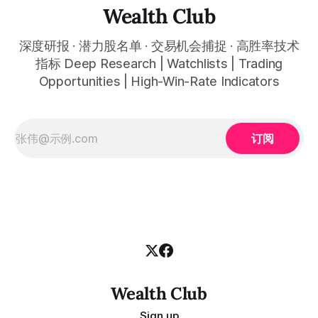
FY2025 full-year revenue was $94.8 billion, down 3% year-
Wealth Club
over-year, EV deliveries
深度研报 · 潜力股名单 · 交易机会捕捉 · 高胜率技术
指标 Deep Research | Watchlists | Trading
Opportunities | High-Win-Rate Indicators
订阅
Wealth Club
Sign up