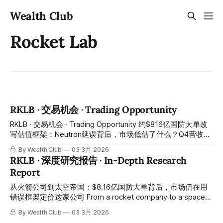
Wealth Club
Rocket Lab
RKLB · 交易机会 · Trading Opportunity
RKLB · 交易机会 · Trading Opportunity 约$816亿国防大单改
写估值框架：Neutron延误背后，市场低估了什么？Q4营收约
$1.80亿创纪录、全年营收约$6亿同比增长38%、21次发射
By Wealth Club
03 3月 2026
100%成功率、约$18亿积压订单同比增长73%、约$8亿SDA国
RKLB · 深度研究报告 · In-Depth Research
防大单改写估值框架——Neutron储箱测试失败首飞延至2026
Report
年底引发市场错误惩罚、股价从历史高点大幅回落至约$67：
市场用一次正常的硬件测试挫折，折价出售了一张同时包含
从火箭公司到太空帝国：$8.16亿国防大单背后，市场仍在用
Electron现金流基本盘、SDA国防大单、垂直整合平台溢价与
错误框架定价这家公司 From a rocket company to a space
Neutron免费期权的四合一入场券 Approximately $816 million
empire: behind the $816 million defense megacontract, the
By Wealth Club
03 3月 2026
defense contract rewriting the valuation framework: what is
market is still valuing this company using the wrong