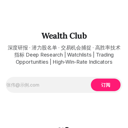
the market underestimating behind the Neutron delay? Q4
framework $8.16亿国防大单改写估值框架、Q4营收$1.80亿
revenue approximately $180 million setting
全年营收$6.02亿同比增长38%创历史纪录、21次发射100%成
功率、积压订单$18.5亿同比增长73%——Neutron储箱测试失
败首飞延至2026年Q4引发盘后下跌、股价从52周高点$32.51
回落至约$66至$70：从小型火箭公司蜕变为垂直整合太空基
础设施平台，五年营收10倍增长的商业航天最强反转故事，
Wealth Club
深度研报 · 潜力股名单 · 交易机会捕捉 · 高胜率技术
指标 Deep Research | Watchlists | Trading
Opportunities | High-Win-Rate Indicators
订阅