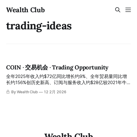
Wealth Club
trading-ideas
COIN · 交易机会 · Trading Opportunity
全年2025年收入约$72亿同比增长约9%、全年贸易量同比增
长约156%创历史新高、订阅与服务收入约$28亿较2021年牛
市高峰增长约5.5倍、连续12季度调整后EBITDA盈利、账面现
By Wealth Club
12 2月 2026
金约$113亿、约$20亿新回购授权、Deribit完成全球衍生品市
场卡位、MIAXdx 2026年1月20日完成交割预测市场基础设施
内化——Q4因非现金会计科目导致GAAP净亏损约$6.67亿、
股价盘后下跌约8%：调整后EBITDA约$5.66亿运营完全正
常、2026年1月交易量同比增长超50%所有指标创历史新高
——市场将非现金会计亏损误读为经营恶化，制造了财报日最
经典的错杀入场结构，今天是最清晰的情绪误读与基本面背离
Wealth Club