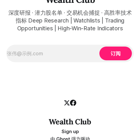
的建仓窗口 Full-year 2025 revenue was about $7.2 billion,
up about 9% year-over-year, full-year trading volume grew
深度研报 · 潜力股名单 · 交易机会捕捉 · 高胜率技术
about 156% year-
指标 Deep Research | Watchlists | Trading
Opportunities | High-Win-Rate Indicators
订阅
Wealth Club
Sign up
由
Ghost
强力驱动