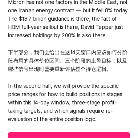
Micron has not one factory in the Middle East, not
one Iranian energy contract — but it fell 8% today.
The $18.7 billion guidance is there, the fact of
HBM full-year sellout is there, David Tepper just
increased holdings by 200% is also there.
下半部分，我们会给出在这14天窗口内应该如何分阶
段布局的具体价位区间、三个阶段的止盈目标，以及
哪些信号出现时需要重新评估整个持仓逻辑。
In the second half, we will provide the specific
price ranges for how to build positions in stages
within this 14-day window, three-stage profit-
taking targets, and which signals require re-
evaluation of the entire position logic.