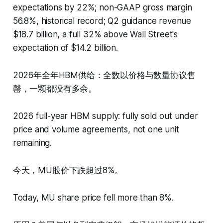
expectations by 22%; non-GAAP gross margin
56.8%, historical record; Q2 guidance revenue
$18.7 billion, a full 32% above Wall Street's
expectation of $14.2 billion.
2026年全年HBM供给：全数以价格与数量协议售
罄，一颗都没有多余。
2026 full-year HBM supply: fully sold out under
price and volume agreements, not one unit
remaining.
今天，MU股价下跌超过8%。
Today, MU share price fell more than 8%.