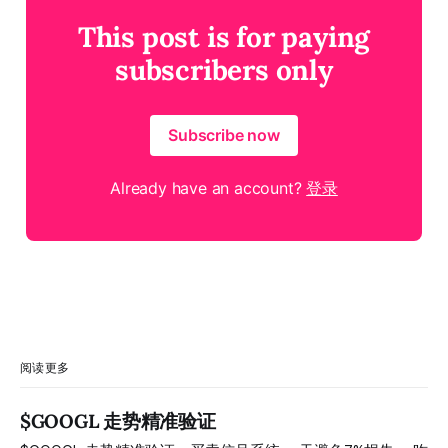
This post is for paying
subscribers only
Subscribe now
Already have an account?
登录
阅读更多
$GOOGL 走势精准验证