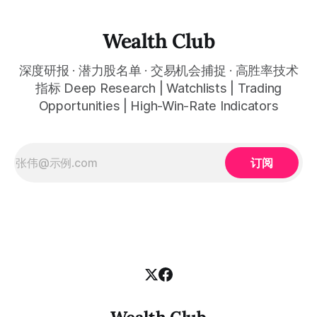
者，都能清晰呈现市场的结构状态，让你像机构一样进行交
易。 No need to be a chart expert. Our powerful algorithm
automatically plots all key information for you. Compatible
Wealth Club
with any financial market — stocks, crypto,
深度研报 · 潜力股名单 · 交易机会捕捉 · 高胜率技术
指标 Deep Research | Watchlists | Trading
Opportunities | High-Win-Rate Indicators
订阅