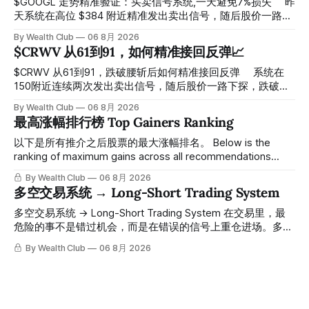
$GOOGL 走势精准验证：买卖信号系统,一天避免7%损失 ⠀ 昨
天系统在高位 $384 附近精准发出卖出信号，随后股价一路下
探， 今天最低触及 $356 附近，跌幅超过7%。 ⠀ 全程无需人
By Wealth Club
06 8月 2026
工干预，无需猜顶猜底，系统结合大数据自动帮你读懂市场情
$CRWV 从61到91，如何精准接回反弹📈
绪与资金流向的转折点。 ⠀ 想要使用同款买卖信号交易系统
指标，以及更多核心名单、深度研究报告、交易机会 :
$CRWV 从61到91，跌破腰斩后如何精准接回反弹 ⠀ 系统在
thewealthclub.vip
150附近连续两次发出卖出信号，随后股价一路下探，跌破
100，最低探至61附近，跌幅超过55%。 ⠀ 跌势尾声，系统在
By Wealth Club
06 8月 2026
61附近精准打出Breakout突破信号。 ⠀ 从突破点起算，股价
最高涨幅排行榜 Top Gainers Ranking
一路反弹，最高触及91，涨幅接近50%。 ⠀ 今天股价小幅回
调5.07%，收报85.33，仍然稳稳站在突破位置上方。 ⠀ 很多
以下是所有推介之后股票的最大涨幅排名。 Below is the
人觉得交易辛苦，是因为把时间都花在自己画线、盯盘、分析
ranking of maximum gains across all recommendations
各种复杂数据上，结果越分析越乱，反而错过了真正的转折
since inclusion. 统计区间为2025年11月1日至2026年7月12
By Wealth Club
06 8月 2026
点。 ⠀ 而这套系统，已经帮你把大数据全部跑过一遍，市场
日。所有推介的入场价、目标价及推介日期，均在对应期数
多空交易系统 → Long-Short Trading System
情绪、资金流向、趋势反转位置，全部自动分析整合，直接把
「交易机会」文章发布时同步公开，时间戳可完整溯源，付费
高胜率信号推送到你面前。 ⠀ 你需要做的，只是准备好一份
会员随时可交叉核实。 The tracking period covers
多空交易系统 → Long-Short Trading System 在交易里，最
自己喜欢的公司清单，剩下的分析交给系统。 ⠀ 交易，本该
November 1, 2025 to July 12, 2026. All entry prices, price
危险的事不是错过机会，而是在错误的信号上重仓进场。多空
是这么简单的一件事。 ⠀ 想要使用同款买卖信号交易系统指
targets, and recommendation dates were published
交易系统真正高胜率的交易，把最高确信度的市场结构，直接
By Wealth Club
06 8月 2026
标，以及更多核心名单、深度研究报告、交易机会 :
simultaneously in the corresponding "Trading Ideas"
呈现在你的图表上。 无需成为图表专家，强大的算法自动为
thewealthclub.vip
你绘制所有关键信息。适用于股票、加密货币、外汇和商品等
任何金融市场，支持1m、5m、15m、1h、4H、1D等所有主流
时间框架。无论你是日内交易者、波段交易者还是趋势交易