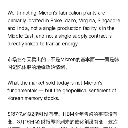
Worth noting: Micron's fabrication plants are
primarily located in Boise Idaho, Virginia, Singapore
and India, not a single production facility is in the
Middle East, and not a single supply contract is
directly linked to Iranian energy.
市场在今天卖出的，不是Micron的基本面——而是韩
国记忆体股的地缘政治情绪。
What the market sold today is not Micron's
fundamentals — but the geopolitical sentiment of
Korean memory stocks.
$187亿的Q2指引没有变。HBM全年售罄的事实没有
变。3月18日Q2财报即将到来的催化剂没有变。这次