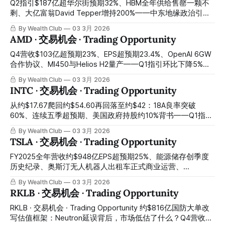
账面数字折价出售了一家AI基础设施资产价值接近其今日市值
弹至约$332：全球定制AI芯片最重要平台的最大入场窗口，正
Q2指引$187亿超华尔街预期32%、HBM全年供给售罄一颗不
的垂直整合平台，今天是最清晰的建仓窗口 Q1 revenue
是今天 Q1 AI revenue $8.4 billion up 106% year-over-year
剩、大亿富翁David Tepper增持200%——中东地缘政治引爆
$240.3 million up 355% year-over-year, $9.7 billion
exceeding own forecast, Q2 guidance $22 billion up 47%
韩国记忆体股崩跌、美股MU今日随之重挫8%：AI记忆体超级
By Wealth Club
03 3月 2026
Microsoft
year-over-year, Q2 AI revenue accelerating to $10.7
周期最强受益者的最佳错杀入场窗口，正在今天开启 Q2
AMD · 交易机会 · Trading Opportunity
guidance $18.7 billion exceeding Wall Street expectations
by 32%, HBM full-year supply sold out not one unit
Q4营收$103亿超预期23%、EPS超预期23.4%、OpenAI 6GW
remaining, billionaire David Tepper increased holdings by
合作协议、MI450与Helios H2量产——Q1指引环比下降5%引
200% — Middle East geopolitical situation triggered Korean
发盘后重挫8%、科技板块整体抛售叠加错杀：AI算力格局最重
By Wealth Club
03 3月 2026
memory stock crash, U.S.-listed MU
要的第二选择，H2 2026最强营收爆发前的最佳建仓窗口正在
INTC · 交易机会 · Trading Opportunity
今天开启 Q4 revenue $10.3 billion beating expectations by
23%, EPS beating expectations by 23.4%, OpenAI 6GW
从约$17.67爬回约$54.60再回落至约$42：18A良率突破
cooperation agreement, MI450 and Helios H2 mass
60%、连续五季超预期、美国政府持股约10%背书——Q1指引
production — Q1 guidance quarter-over-quarter decline of
非GAAP盈亏平衡引发获利了结、股价从1月高点回落约23%：
By Wealth Club
03 3月 2026
5% triggered after-hours
半导体史上最大困境反转的主升浪中途换手洗盘，今天是最关
TSLA · 交易机会 · Trading Opportunity
键的错杀建仓窗口 From approximately $17.67 climbing back
to approximately $54.60 then falling back to approximately
FY2025全年营收约$948亿EPS超预期25%、能源储存创季度
$42: 18A yield breaking through 60%, five consecutive
历史纪录、奥斯汀无人机器人出租车正式商业运营、
quarters beating expectations, U.S. government
Cybercab 4月量产倒计时——EV基本盘下滑与政治争议压制
By Wealth Club
03 3月 2026
approximately 10% shareholding endorsement — Q1
股价至约$386：物理AI时代最重要的三重催化剂全部进入倒计
RKLB · 交易机会 · Trading Opportunity
guidance non-
时，最优入场窗口正在今天开启 FY2025 full-year revenue
approximately $94.8 billion, EPS beating expectations by
RKLB · 交易机会 · Trading Opportunity 约$816亿国防大单改
25%, energy storage creating a quarterly historical record,
写估值框架：Neutron延误背后，市场低估了什么？Q4营收约