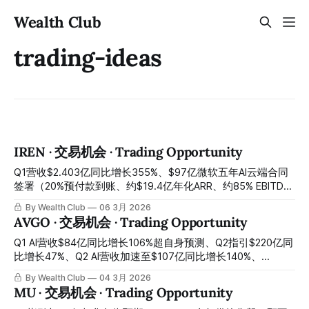
Wealth Club
trading-ideas
IREN · 交易机会 · Trading Opportunity
Q1营收$2.403亿同比增长355%、$97亿微软五年AI云端合同
签署（20%预付款到账、约$19.4亿年化ARR、约85% EBITDA
利润率）、$36亿低息GPU融资到位与微软预付款合计覆盖
By Wealth Club
06 3月 2026
95%资本支出、超$92亿融资年初至今全部到位、$28亿现金
AVGO · 交易机会 · Trading Opportunity
储备、超4.5GW锁定电力储备仅需约10%即可支撑$34亿ARR
目标、140,000 GPU扩张路线图在轨、AI云端营收Q2季度环比
Q1 AI营收$84亿同比增长106%超自身预测、Q2指引$220亿同
增长137%——Q2过渡期账面亏损以非现金项目为主引发-17%
比增长47%、Q2 AI营收加速至$107亿同比增长140%、
暴跌、比特币挖矿收入下滑压制近期营收、股价较2025年11月
Anthropic $210亿订单确认、OpenAI正式成为第六大XPU客
By Wealth Club
04 3月 2026
高点回落约52%至约$37：$97亿微软合同已经签署、$19亿预
户、2027年AI芯片营收超$1000亿路径获CEO公开承诺——宏
MU · 交易机会 · Trading Opportunity
付款已经到账、Childress数据中心正在建设——市场用过渡期
观避险情绪将股价压制在$312错杀区间，今晚财报后盘后已反