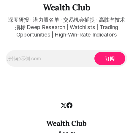
approximately 45% to approximately 14% to 30%, KOSPI
Wealth Club
breaks approximately 5,500 for the first time in
深度研报 · 潜力股名单 · 交易机会捕捉 · 高胜率技术
指标 Deep Research | Watchlists | Trading
Opportunities | High-Win-Rate Indicators
订阅
Wealth Club
Sign up