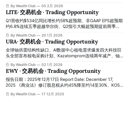
by about 6.6% and exceeded Wall Street estimates for five
进入管线、GENIUS Act正式成为法律、Interop Labs收购完成
By Wealth Club
05 2月 2026
consecutive quarters, the data center book-to-
跨链卡位——从IPO高点约$250跌至今天约$51，跌幅约八
LITE· 交易机会 · Trading Opportunity
成，市场用加密熊市情绪折价出售了一家监管护城河最深、AI
支付卡位最清晰的数字美元基础设施公司：USDC的网络效应
Q1营收约$534亿同比增长约58%超预期、非GAAP EPS超预期
没有减弱、机构采购没有停止、Arc主网预计2026年内上线
约6.8%连续五季超越华尔街、Q2指引大幅超预期提前两季突
——距Q4财报约三周，今天是最经典的情绪折价与基本面背
破约$6亿里程碑、供需失衡持续恶化需求超供给缺口扩大、
By Wealth Club
20 1月 2026
离的错杀建仓窗口 USDC circulation grew about 90% year-
OCS积压建立中信心每天增强、CPO设计胜利获得尚未贡献营
URA· 交易机会 · Trading Opportunity
over-year, full-year 2025 revenue was about $2.7 billion up
收——Q1财报后股价从约$188回升至约$330、三引擎尚未同
about 64% year-over-year, Circle Payments Network
步点火、Q2财报两周后即将公布：全球AI光学基础设施最被低
全球铀供需结构性缺口、AI数据中心核电需求爆发四大科技巨
launched with more
估的三轨道平台，今天是参与这轮上涨行情最关键的建仓窗口
头全部宣布核电采购计划、Kazatomprom连续两年减产、铀
Q1 revenue of about $5.34 billion grew about 58% year-
长期合约价约$86/磅持续走高、ADVANCE Act加速SMR审批
By Wealth Club
02 1月 2026
over-year and beat expectations, non-GAAP EPS beat
——当前股价约$44，URA是参与核能复兴最完整的单一ETF
EWY · 交易机会 · Trading Opportunity
expectations by about 6.8% and exceeded Wall Street
工具：持仓覆盖Cameco约24%（全球最大上市铀矿商）、
estimates for
Constellation Energy（三里岛重启）、NuScale与Oklo（SMR
报告日期：2025年12月17日 Report Date: December 17,
开发商），单一ETF捕捉铀价上涨、SMR政策落地与核电运营
2025 《商业法》修订股息税从约45%降至约14至30%、KOSPI
商重新定价三重收益——今天是最清晰的核能从政策概念进入
首破约5500点创历史新高、SK Hynix HBM3E全年产能已售
By Wealth Club
17 12月 2025
资本开支落地阶段的结构性布局窗口 A structural global
罄、外国资本净流入同比翻倍、国民年金增加国内股市配置
uranium supply-demand deficit, an explosion in nuclear
——当前股价约$121，仍高于最佳建仓区间：Korea Discount
power demand from AI data centers, all four major
终结的结构性重估周期已经启动，但最佳入场时机在回调期而
technology giants announcing nuclear procurement plans,
非追涨——等待股价回落至约$100以下，以更高的安全边际
Kazatomprom cutting production
参与韩国公司治理改革与HBM全球垄断双重主题的布局窗口
The Commercial Act amendment reduces dividend tax from