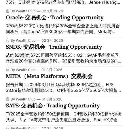
end of guidance, gross margin around 62% reached a
建仓窗口 Q4 revenue of approximately $54 million grew
75%、Q1指引约$78亿超华尔街预期约8%、Jensen Huang亲
record high, FY2025 full-year
over 2700% year-over-year, exceeding expectations by
口宣布$500亿目标将被超越、Vera Rubin全面量产H2大规模
By Wealth Club
02 3月 2026
about 38%, full-year 2025 revenue of approximately $70
出货、NVLink Photonics战略向光子互联伙伴合共投资约$40
Oracle· 交易机会 · Trading Opportunity
million reached the upper end of guidance, about $3.9
亿——史上最强AI财报之后股价仍从历史高点约$212回落约
billion
18%至约$174：GTC 2026倒计时约两周，情绪与基本面背离
RPO约$5230亿同比增长约438%全球企业史上最大非政府合
达到临界点，AI算力王者最佳错杀入场窗口今天正式开启 Q4
同积压（含OpenAI约$3000亿十年期算力合同、Meta与
revenue of approximately $6.8 billion grew about 73% year-
NVIDIA新承诺）、短期RPO同比增长约40%持续加速、OCI
By Wealth Club
02 3月 2026
over-year, data center revenue grew about 75% year-over-
IaaS同比增长约68%创历史纪录、Non-GAAP EPS大幅超预期
SNDK· 交易机会 · Trading Opportunity
year, Q1 guidance of approximately $7.8 billion
约38%、MultiCloud数据库营收同比增长逾1500%、管理层承
诺FY2027获约$40亿RPO收入尾风、2030年OCI营收目标约
从约$28到约$725再回落至约$555：Q2非GAAP毛利率单季
$1440亿——资本开支大幅上调引发自由现金流担忧、证券集
暴涨逾20个百分点至约51%、Q3指引营收约为市场预期的1.7
团诉讼压制机构重新建仓意愿、季度营收轻微错过共识不足约
倍、Citron做空攻击与Western Digital折价减持制造短期恐慌
By Wealth Club
01 3月 2026
$1亿，三重短期压制因素将股价从约$346历史高点折价约
——NAND超级周期最强受益者的绝佳重仓窗口正在关闭 From
META（Meta Platforms）交易机会
57%至约$145：距Q3财报仅约一周——市场用当期营收指
about $28 to about $725 and then back down to about
标，为一家未来营收已写入约$5230亿账本的AI算力平台定
$555: Q2 non-GAAP gross margin surged by more than 20
报告日期：2026年3月1日 Q4营收$598.9亿超预期、EPS
价，今天是估值框架系统性切换前最清晰的错杀建仓窗口 RPO
percentage points in a single quarter to about 51%, Q3
$8.88超华尔街预期8.4%、Q1指引$535亿至$565亿大幅超市
of approximately $523 billion, up about 438% year-over-
revenue guidance came in at about 1.
场共识、DAP 35.8亿创历史——$1150亿AI资本开支引发恐
By Wealth Club
01 3月 2026
year, represents the largest non-government contract
慌、科技板块整体抛售叠加监管担忧：全球最强广告AI飞轮被
SATS· 交易机会 · Trading Opportunity
backlog
情绪性错杀、约$630的今天是参与Meta这轮主升浪最关键的
入场窗口 2026年1月28日。Meta发布Q4 2025财报。营收
FY2025全年营收约$150亿超预期、Q4营收约$38亿超华尔街
$598.9亿，超预期。EPS $8.88，超预期8.4%。Q1指引$535
共识、Pay-TV与宽带用户流失速度显著放缓、SpaceX持仓估
亿至$565亿，比华尔街预期高出约7.2%。AI视频广告工具营收
算约$250亿较成本增值近三倍、AT&T与SpaceX频谱交易完成
By Wealth Club
27 2月 2026