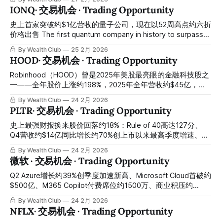
运行率Q4达$100亿，季度增速是总广告的3倍。盘后：股价涨
后净现金约$127亿、SpaceX与xAI合并估值约$1.25兆、
IONQ· 交易机会 · Trading Opportunity
9.71%至$738.31。 然后，股价开始持续回落。今天（2026年
SpaceX 2026年中IPO路径Bloomberg报道已启动目标估值约
3月1日）
$1.5兆、NAV独立估算约$160至$180——AT&T与SpaceX频谱
史上首家突破约$1亿营收的量子公司，现在以52周高点约六折
交易仍待监管批准、Q4 GAAP每股亏损超预期主要来自非现金
价格出售 The first quantum company in history to surpass
减值、核心业务营收同比持续下降：今天约$107的股价较独
about $100 million in revenue is now being sold at about
By Wealth Club
25 2月 2026
立NAV估算折价约35%至45%——SpaceX IPO是最清晰的单一
60% of its 52-week high price. Q4营收约$6200万同比增长
HOOD· 交易机会 · Trading Opportunity
价值解锁催化剂，距Bloomberg报道的IPO窗口不到四个月，
约429%超指引约55%、全年营收约$1.3亿同比增长约202%成
今天是折价参与SpaceX上市前最后建仓机会的关键窗口
为全球首家突破约$1亿量子计算公司、宣布以约$18亿收购
Robinhood（HOOD）曾是2025年美股最亮眼的金融科技股之
FY2025 full-year revenue of about $15 billion beat
SkyWater Technology成为全球首家垂直整合全栈量子平台公
一——全年股价上涨约198%，2025年全年营收约$45亿，创
expectations, Q4 revenue of about $3.
司、约$33亿现金弹药充沛、2026年营收指引中值约$2.35亿
下历史纪录，成功加入标普500指数。然而，2026年开年至今
By Wealth Club
24 2月 2026
——盘后股价飙升约12%、从年初下跌约25%的压制区间全面
股价已从约$117高位回落至约$70，跌幅超过40%。季报超预
PLTR· 交易机会 · Trading Opportunity
反转：情绪面与基本面同步触底、Wolfpack做空遭正面击溃、
期、营收再创新高，股价却大跌——市场卖的不是业绩，而是
对加密货币收入能否持续的恐惧。 Robinhood (HOOD) was
史上最强财报换来股价回落约18%：Rule of 40高达127分、
once one of the most impressive fintech stocks in the U.S.
Q4营收约$14亿同比增长约70%创上市以来最高季度增速、美
market in 2025 — its stock price rose about 198% for the
国商业营收同比增长约137%、2026全年指引约$71.9亿超华尔
By Wealth Club
24 2月 2026
full year, full-year 2025 revenue
街预期约$10亿、自由现金流指引约$40亿超预期约$10亿、美
微软 · 交易机会 · Trading Opportunity
国商业剩余合同价值同比增长约145%——史上最强财报换来
股价从约$150回落至约$127、跌幅约15%至18%：情绪与基本
Q2 Azure增长约39%创季度加速新高、Microsoft Cloud首破约
面彻底背离，AI操作系统王者的主升浪中途换手洗盘，绝佳重
$500亿、M365 Copilot付费席位约1500万、商业积压约
仓窗口正在开启 The strongest earnings report in history has
$6250亿同比增长约110%——Azure Q3指引略低于最激进耳
By Wealth Club
24 2月 2026
led to a stock pullback of about 18%: Rule of 40 as high as
语数字引发盘后重挫约7%、科技板块整体承压叠加资本开支
NFLX· 交易机会 · Trading Opportunity
127 points, Q4 revenue of
担忧：全球最完整AI企业软件平台被情绪性错杀至约22倍前瞻