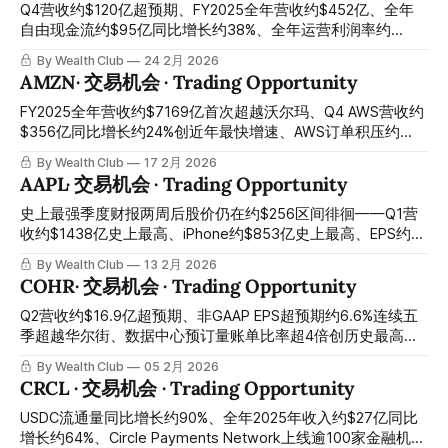
市盈率三年最低估值，今天是最关键的建仓窗口 Q2 Azure
Q4营收约$120亿超预期、FY2025全年营收约$452亿、全年
growth of about 39% set a new high for quarterly
自由现金流约$95亿同比增长约38%、全年运营利润率约
acceleration, Microsoft Cloud surpassed about $50 billion
29.5%历史最高、广告营收全年超约$15亿同比增长约2.5倍、
By Wealth Club
24 2月 2026
for the first time, M365 Copilot paid seats reached about 15
2026年广告营收预计再度翻倍至约$30亿、付费会员约3.25亿
AMZN· 交易机会 · Trading Opportunity
million, and commercial backlog reached
创历史新高、Q1指引同比增长约15%、FY2026运营利润率目
标约31.5%、自由现金流目标约$110亿——Warner Bros.收购
FY2025全年营收约$7169亿首次超越沃尔玛、Q4 AWS营收约
全现金化引发负债担忧与回购暂停、广告营收轻微错过预期、
$356亿同比增长约24%创近年最快增速、AWS订单积压约
股价较财报后高点回落约15%至20%至约$77：三个有明确时
$2440亿同比增长约40%创历史最大单季积压、广告营收约
By Wealth Club
17 2月 2026
间边界的短期压制因素，正在折价出售一家每年自由现金流约
$213亿同比增长约22%、Trainium与Graviton自研芯片年化营
AAPL· 交易机会 · Trading Opportunity
$95亿、广告第二曲线接近约$30亿规模化门槛、全球唯一真
收超约$100亿同比三位数增长——约$2000亿资本开支指引引
正赢得流媒体战争的平台——今天是广告复合平台估值重塑前
发恐慌、自由现金流大幅压缩、股价从历史高点约$258回落
史上最强季度财报两周后股价仍在约$256区间徘徊——Q1营
最清晰的错杀建仓窗口 Q4 revenue of about $12.0 billion
约24%至约$196：市场对短期自由现金流压制的恐惧，正在折
收约$1438亿史上最高、iPhone约$853亿史上最高、EPS约
beat expectations, FY2025 full-year revenue was
价出售一家约$2440亿积压合同已经写入账本、每季度产能是
$2.84史上最高、运营现金流约$539亿任何公司任何季度史上
By Wealth Club
13 2月 2026
唯一瓶颈的全球AI云端基础设施最大平台，今天是最清晰的错
最高、Services约$300亿史上最高、大中华区同比增长约
COHR· 交易机会 · Trading Opportunity
杀建仓窗口 FY2025 full-year revenue of about $716.9 billion
38%、活跃设备突破约25亿、Q2指引高于华尔街预期——关
surpassed Walmart for the first time, Q4 AWS revenue of
税约$14亿、Google搜索诉讼、Apple Intelligence节奏三重已
Q2营收约$16.9亿超预期、非GAAP EPS超预期约6.6%连续五
about $35.6 billion grew about
知短期因素将股价压制在约$256与财报前几乎原地不动：史
季超越华尔街、数据中心预订量账单比率超4倍创历史最高、
上最强季报两周后的利好不涨，是iPhone加AI超级周期最经典
1.6T收发器大规模量产启动、Q3指引超预期——DeepSeek引
By Wealth Club
05 2月 2026
的中长线错杀建仓时刻，今天正式开启 Two weeks after the
发AI算力需求恐慌、股价盘后暴跌约18.6%至约$179：全球AI
CRCL · 交易机会 · Trading Opportunity
strongest quarterly earnings report in history, the stock
数据中心光学互联最不可或缺的基础设施供应商被情绪性错
price is still hovering around the $256 range — Q1 revenue
杀，今天是最关键的建仓窗口 Q2 revenue of about $1.69
USDC流通量同比增长约90%、全年2025年收入约$27亿同比
of about $143.
billion beat expectations, non-GAAP EPS beat expectations
增长约64%、Circle Payments Network上线逾100家金融机构