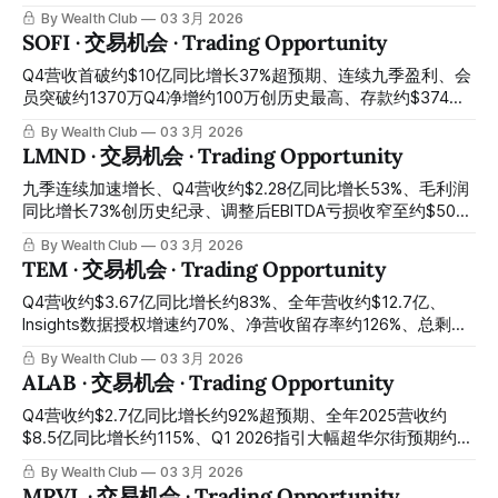
Austin driverless robot taxi officially commencing
$1.80亿创纪录、全年营收约$6亿同比增长38%、21次发射
By Wealth Club
03 3月 2026
commercial operations, Cybercab April mass production
100%成功率、约$18亿积压订单同比增长73%、约$8亿SDA国
SOFI · 交易机会 · Trading Opportunity
countdown — EV core business decline and political
防大单改写估值框架——Neutron储箱测试失败首飞延至2026
controversy
年底引发市场错误惩罚、股价从历史高点大幅回落至约$67：
Q4营收首破约$10亿同比增长37%超预期、连续九季盈利、会
市场用一次正常的硬件测试挫折，折价出售了一张同时包含
员突破约1370万Q4净增约100万创历史最高、存款约$374
Electron现金流基本盘、SDA国防大单、垂直整合平台溢价与
亿、2026年全年营收指引同比增长约30%、EPS指引同比增长
By Wealth Club
03 3月 2026
Neutron免费期权的四合一入场券 Approximately $816 million
约54%——约$32亿融资稀释+科技板块风险规避轮动、股价
LMND · 交易机会 · Trading Opportunity
defense contract rewriting the valuation framework: what is
从52周高点约$33暴跌约46%至约$17：CEO昨日以约$18公开
the market underestimating behind the Neutron delay? Q4
市场买入约$100万自有资金，是过去一年首次增持，今天是
九季连续加速增长、Q4营收约$2.28亿同比增长53%、毛利润
revenue approximately $180 million setting
最清晰的跟随内部人建仓时刻 Q4 revenue breaking
同比增长73%创历史纪录、调整后EBITDA亏损收窄至约$500
approximately $1 billion for the first time up 37% year-over-
万距盈亏平衡仅一步之遥、2026年Q4 EBITDA转正承诺、全球
By Wealth Club
03 3月 2026
year beating expectations, nine consecutive quarters of
首款自动驾驶汽车保险发布——盘前飙升逾11%后获利回吐叠
TEM · 交易机会 · Trading Opportunity
profitability, members exceeding approximately 13.7 million
加宏观压制、股价从约$74高点回落逾三成至约$49：全球最
with
强保险科技季报的最不理性市场反应，今天是最清晰的非对称
Q4营收约$3.67亿同比增长约83%、全年营收约$12.7亿、
建仓窗口 Nine consecutive quarters of accelerating growth,
Insights数据授权增速约70%、净营收留存率约126%、总剩余
Q4 revenue approximately $228 million up 53% year-over-
合同价值突破约$11亿、现金约$7.6亿、2026年首次正调整后
By Wealth Club
03 3月 2026
year, gross profit up 73% year-over-year setting a historical
EBITDA指引、今日刚宣布与默克建立AI精准医疗合作——摩根
ALAB · 交易机会 · Trading Opportunity
record, adjusted EBITDA loss narrowing to
士丹利目标价下调引发情绪压制、股价回落至约$52：Cathie
Wood ARK昨日单日大举买入、机构多空对峙创造罕见价格错
Q4营收约$2.7亿同比增长约92%超预期、全年2025营收约
位，临床AI数据基础设施最深护城河的最清晰建仓窗口今天正
$8.5亿同比增长约115%、Q1 2026指引大幅超华尔街预期约
式开启 Q4 revenue approximately $367 million up
15%、Scorpio X系列量产正式启动、全球23位分析师零个卖
By Wealth Club
03 3月 2026
approximately 83% year-over-year, full-year revenue
出评级——AI数据中心连接芯片唯一垂直整合平台，股价从财
MRVL · 交易机会 · Trading Opportunity