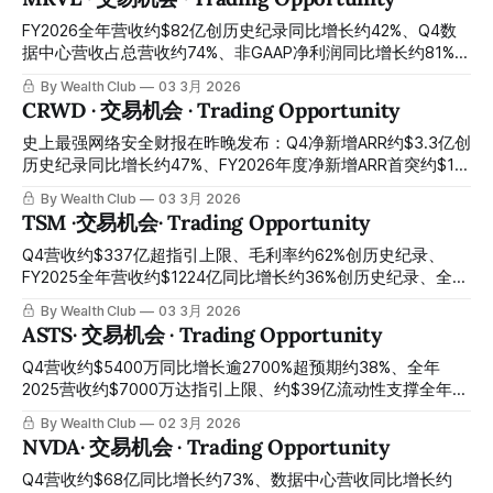
approximately $1.27 billion, Insights data licensing growth
报前高位大幅回落至今天约$109：CFO离职与Amazon认股权
rate approximately 70%, net revenue
证引发的短期情绪冲击，正在制造一个以折价买入同一家公司
FY2026全年营收约$82亿创历史纪录同比增长约42%、Q4数
的关键窗口 Q4 revenue approximately $270 million up
据中心营收占总营收约74%、非GAAP净利润同比增长约81%、
approximately 92% year-over-year beating expectations,
FY2026设计赢单创历史纪录、管理层承诺FY2027每季度营收
By Wealth Club
03 3月 2026
full-year 2025 revenue approximately $850 million up
增速逐季加速、Q1指引超华尔街预期约6%、收购两家公司打
CRWD · 交易机会 · Trading Opportunity
approximately 115% year-over-year, Q1 2026 guidance
通光子互联完整产品栈——股价从52周高点约$113大幅回落
significantly exceeding Wall Street
约34%至约$75：市场用客户集中度的结构性担忧折价出售了
史上最强网络安全财报在昨晚发布：Q4净新增ARR约$3.3亿创
定制AI芯片与光电互联两条最不可替代的AI基础设施轨道，财
历史纪录同比增长约47%、FY2026年度净新增ARR首突约$10
报催化剂即将到来，今天是关键建仓窗口 FY2026 full-year
亿、FY2027全年营收指引约23%至24%增速、Q1管道同比增
By Wealth Club
03 3月 2026
revenue approximately $8.2 billion setting a historical
长约49%——市场因指引未能令人震惊盘后重挫约9%：AI安全
TSM ·交易机会· Trading Opportunity
record up approximately 42% year-over-year, Q4 data
操作系统王者的最大财报错杀窗口，正在今天开启 The
centre revenue approximately 74% of total revenue, non-
historically strongest cybersecurity earnings released last
Q4营收约$337亿超指引上限、毛利率约62%创历史纪录、
GAAP net profit up approximately 81% year-
night: Q4 net new ARR approximately $330 million setting a
FY2025全年营收约$1224亿同比增长约36%创历史纪录、全年
historical record up approximately 47% year-over-year,
净利润约$554亿同比增长约46%创历史纪录、Q1指引同比增
By Wealth Club
03 3月 2026
FY2026 annual net new ARR breaking through approximately
长约38%、AI加速器营收五年CAGR目标上调至约55%至59%、
ASTS· 交易机会 · Trading Opportunity
$1 billion for the
公司整体五年营收CAGR上调至约25%、股息同比增长约28%
——美国与以色列对伊朗军事行动引发全球科技板块情绪性抛
Q4营收约$5400万同比增长逾2700%超预期约38%、全年
售、TSM单日下跌约5.5%至约$345:台积电没有一座晶圆厂位
2025营收约$7000万达指引上限、约$39亿流动性支撑全年发
于中东、没有任何供货合同与伊朗挂钩、AI加速器订单积压在
射计划、约$12亿合同收入承诺已锁定、BlueBird 7三月即将发
By Wealth Club
02 3月 2026
昨天没有减少一片——距2月月营收公告仅数天、距Q1财报仅
射——今天约$76：EPS略超预期亏损幅度与运营成本环比上
NVDA· 交易机会 · Trading Opportunity
约六周,今天是最经典的完全无关原因引发的错杀建仓窗口 Q4
涨引发的短期情绪下压，正在制造一个以合理价格参与全球唯
revenue of approximately $33.7 billion exceeded the upper
一太空直连宽带平台从建造公司向营收公司历史性转型的关键
Q4营收约$68亿同比增长约73%、数据中心营收同比增长约