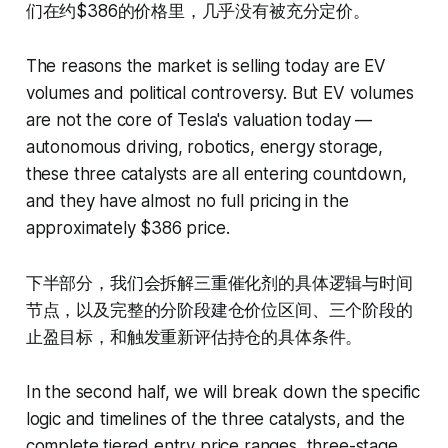
们在约$386的价格里，几乎没有被充分定价。
The reasons the market is selling today are EV
volumes and political controversy. But EV volumes
are not the core of Tesla's valuation today —
autonomous driving, robotics, energy storage,
these three catalysts are all entering countdown,
and they have almost no full pricing in the
approximately $386 price.
下半部分，我们会拆解三重催化剂的具体逻辑与时间
节点，以及完整的分阶段建仓价位区间、三个阶段的
止盈目标，和触发重新评估持仓的具体条件。
In the second half, we will break down the specific
logic and timelines of the three catalysts, and the
complete tiered entry price ranges, three-stage