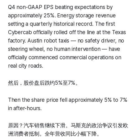
Q4 non-GAAP EPS beating expectations by
approximately 25%. Energy storage revenue
setting a quarterly historical record. The first
Cybercab officially rolled off the line at the Texas
factory. Austin robot taxis — no safety driver, no
steering wheel, no human intervention — have
officially commenced commercial operations on
real city roads.
然后，股价盘后跌约5%至7%。
Then the share price fell approximately 5% to 7%
in after-hours.
原因？汽车销售继续下滑。马斯克的政治争议引发欧
洲消费者抵制。全年营收同比小幅下降。