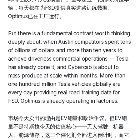
辆，每天都在为FSD提供真实道路训练数据。
Optimus已在工厂运行。
But there is a fundamental contrast worth thinking
deeply about: when Austin competitors spent tens
of billions of dollars and more than ten years to
achieve driverless commercial operations — Tesla
has already done it, and Cybercab is about to
mass produce at scale within months. More than
one hundred million Tesla vehicles globally are
every day providing real road training data for
FSD. Optimus is already operating in factories.
市场今天卖出的理由是EV销量和政治争议。但EV销
量不是特斯拉今天的估值核心——无人驾驶、机器
人、能源储存，这三个催化剂全部进入倒计时，而它