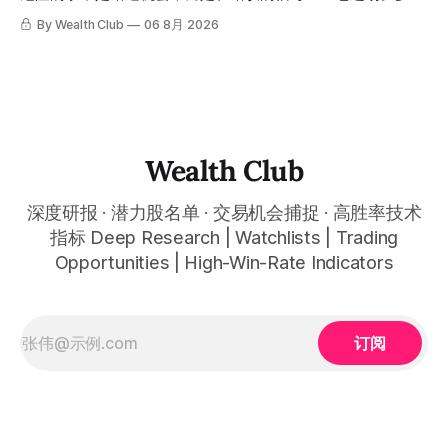
是这么简单的一件事。 ⠀ 想要使用同款买卖信号交易系统指
targets, and recommendation dates were published
交易系统真正高胜率的交易，把最高确信度的市场结构，直接
By Wealth Club
06 8月 2026
标，以及更多核心名单、深度研究报告、交易机会 :
simultaneously in the corresponding "Trading Ideas"
呈现在你的图表上。 无需成为图表专家，强大的算法自动为
thewealthclub.vip
你绘制所有关键信息。适用于股票、加密货币、外汇和商品等
任何金融市场，支持1m、5m、15m、1h、4H、1D等所有主流
时间框架。无论你是日内交易者、波段交易者还是趋势交易
者，都能清晰呈现市场的结构状态，让你像机构一样进行交
易。 No need to be a chart expert. Our powerful algorithm
automatically plots all key information for you. Compatible
Wealth Club
with any financial market — stocks, crypto,
深度研报 · 潜力股名单 · 交易机会捕捉 · 高胜率技术
指标 Deep Research | Watchlists | Trading
Opportunities | High-Win-Rate Indicators
订阅