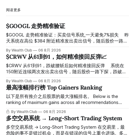
阅读更多
$GOOGL 走势精准验证
$GOOGL 走势精准验证：买卖信号系统,一天避免7%损失 ⠀ 昨
天系统在高位 $384 附近精准发出卖出信号，随后股价一路下
探， 今天最低触及 $356 附近，跌幅超过7%。 ⠀ 全程无需人
By Wealth Club
06 8月 2026
工干预，无需猜顶猜底，系统结合大数据自动帮你读懂市场情
$CRWV 从61到91，如何精准接回反弹📈
绪与资金流向的转折点。 ⠀ 想要使用同款买卖信号交易系统
指标，以及更多核心名单、深度研究报告、交易机会 :
$CRWV 从61到91，跌破腰斩后如何精准接回反弹 ⠀ 系统在
thewealthclub.vip
150附近连续两次发出卖出信号，随后股价一路下探，跌破
100，最低探至61附近，跌幅超过55%。 ⠀ 跌势尾声，系统在
By Wealth Club
06 8月 2026
61附近精准打出Breakout突破信号。 ⠀ 从突破点起算，股价
最高涨幅排行榜 Top Gainers Ranking
一路反弹，最高触及91，涨幅接近50%。 ⠀ 今天股价小幅回
调5.07%，收报85.33，仍然稳稳站在突破位置上方。 ⠀ 很多
以下是所有推介之后股票的最大涨幅排名。 Below is the
人觉得交易辛苦，是因为把时间都花在自己画线、盯盘、分析
ranking of maximum gains across all recommendations
各种复杂数据上，结果越分析越乱，反而错过了真正的转折
since inclusion. 统计区间为2025年11月1日至2026年7月12
By Wealth Club
06 8月 2026
点。 ⠀ 而这套系统，已经帮你把大数据全部跑过一遍，市场
日。所有推介的入场价、目标价及推介日期，均在对应期数
多空交易系统 → Long-Short Trading System
情绪、资金流向、趋势反转位置，全部自动分析整合，直接把
「交易机会」文章发布时同步公开，时间戳可完整溯源，付费
高胜率信号推送到你面前。 ⠀ 你需要做的，只是准备好一份
会员随时可交叉核实。 The tracking period covers
多空交易系统 → Long-Short Trading System 在交易里，最
自己喜欢的公司清单，剩下的分析交给系统。 ⠀ 交易，本该
November 1, 2025 to July 12, 2026. All entry prices, price
危险的事不是错过机会，而是在错误的信号上重仓进场。多空