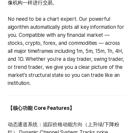
像机构一样进行交易。
No need to be a chart expert. Our powerful
algorithm automatically plots all key information for
you. Compatible with any financial market —
stocks, crypto, forex, and commodities — across
all major timeframes including 1m, 5m, 15m, 1h, 4H,
and 1D. Whether you're a day trader, swing trader,
or trend trader, we give you a clear picture of the
market's structural state so you can trade like an
institution.
【核心功能 Core Features】
动态通道系统：追踪价格动能方向（上升绿/下降粉
红） Dynamic Channel System: Tracks price