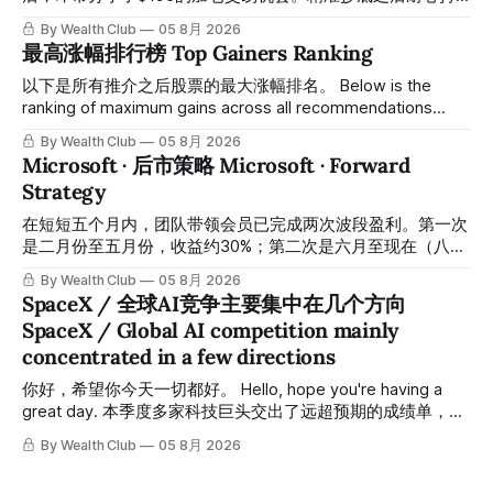
有至今，最近几天股价拉升至最高约$287，成功突破历史新
By Wealth Club
05 8月 2026
高，约5个月涨幅达46%。团队经常提醒，机会是留给有耐心
最高涨幅排行榜 Top Gainers Ranking
的投资者的。 Amazon fell to a low of approximately $196 in
February. After completing a comprehensive assessment,
以下是所有推介之后股票的最大涨幅排名。 Below is the
the team shared the $196 accumulation opportunity in real
ranking of maximum gains across all recommendations
time. Following this precise bottom entry and patient
since inclusion. 统计区间为2025年11月1日至2026年7月12
By Wealth Club
05 8月 2026
holding, the stock has recently rallied
日。所有推介的入场价、目标价及推介日期，均在对应期数
Microsoft · 后市策略 Microsoft · Forward
「交易机会」文章发布时同步公开，时间戳可完整溯源，付费
Strategy
会员随时可交叉核实。 The tracking period covers
November 1, 2025 to July 12, 2026. All entry prices, price
在短短五个月内，团队带领会员已完成两次波段盈利。第一次
targets, and recommendation dates were published
是二月份至五月份，收益约30%；第二次是六月至现在（八月
simultaneously in the corresponding "Trading Ideas"
初），短短两个月收益约45%。今天股价最高升到过$499。
By Wealth Club
05 8月 2026
In just five months, the team has led members through two
SpaceX / 全球AI竞争主要集中在几个方向
rounds of swing-trade gains. The first, from February to
SpaceX / Global AI competition mainly
May, delivered approximately 30% returns. The second,
concentrated in a few directions
from June to now (early August), delivered approximately
45% returns in just two
你好，希望你今天一切都好。 Hello, hope you're having a
great day. 本季度多家科技巨头交出了远超预期的成绩单，从
云计算到航天基础设施，AI浪潮正在以惊人的速度重塑整个产
By Wealth Club
05 8月 2026
业格局。以下为本期市场简报，涵盖微软财报解读、SpaceX
最新营收展望、AST SpaceMobile竞争格局变化，以及投资心