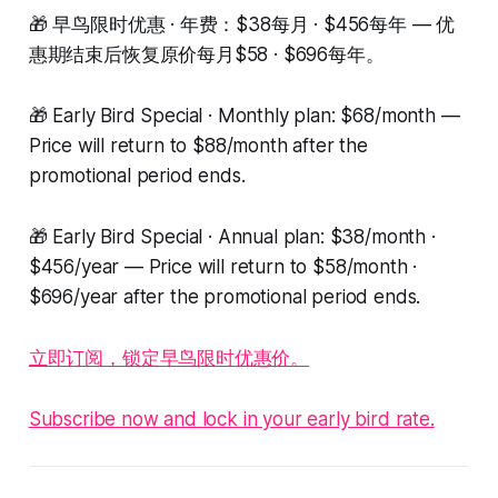
🎁 早鸟限时优惠 · 年费：$38每月 · $456每年 — 优
惠期结束后恢复原价每月$58 · $696每年。
🎁 Early Bird Special · Monthly plan: $68/month —
Price will return to $88/month after the
promotional period ends.
🎁 Early Bird Special · Annual plan: $38/month ·
$456/year — Price will return to $58/month ·
$696/year after the promotional period ends.
立即订阅，锁定早鸟限时优惠价。
Subscribe now and lock in your early bird rate.