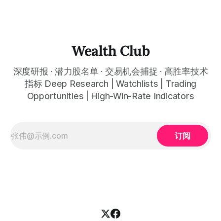
态分享。 This quarter, several tech giants delivered results
that far exceeded expectations, and the AI wave is
reshaping entire industries at a remarkable pace, from
cloud computing to space infrastructure. This
Wealth Club
深度研报 · 潜力股名单 · 交易机会捕捉 · 高胜率技术
指标 Deep Research | Watchlists | Trading
Opportunities | High-Win-Rate Indicators
订阅