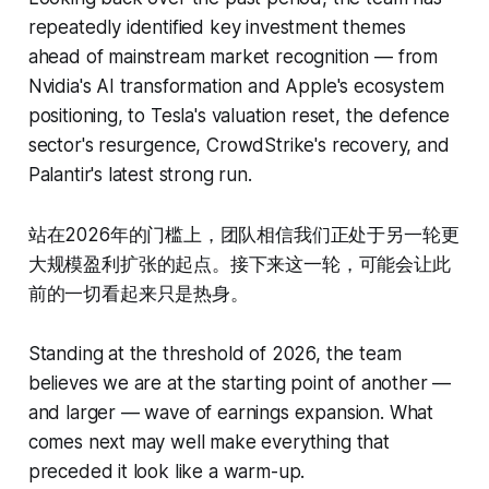
repeatedly identified key investment themes
ahead of mainstream market recognition — from
Nvidia's AI transformation and Apple's ecosystem
positioning, to Tesla's valuation reset, the defence
sector's resurgence, CrowdStrike's recovery, and
Palantir's latest strong run.
站在2026年的门槛上，团队相信我们正处于另一轮更
大规模盈利扩张的起点。接下来这一轮，可能会让此
前的一切看起来只是热身。
Standing at the threshold of 2026, the team
believes we are at the starting point of another —
and larger — wave of earnings expansion. What
comes next may well make everything that
preceded it look like a warm-up.