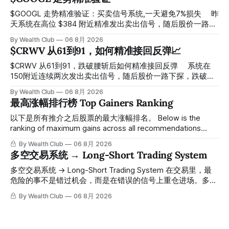
$GOOGL 走势精准验证：买卖信号系统,一天避免7%损失 ⠀ 昨
天系统在高位 $384 附近精准发出卖出信号，随后股价一路下
探， 今天最低触及 $356 附近，跌幅超过7%。 ⠀ 全程无需人
By Wealth Club
06 8月 2026
工干预，无需猜顶猜底，系统结合大数据自动帮你读懂市场情
$CRWV 从61到91，如何精准接回反弹📈
绪与资金流向的转折点。 ⠀ 想要使用同款买卖信号交易系统
指标，以及更多核心名单、深度研究报告、交易机会 :
$CRWV 从61到91，跌破腰斩后如何精准接回反弹 ⠀ 系统在
thewealthclub.vip
150附近连续两次发出卖出信号，随后股价一路下探，跌破
100，最低探至61附近，跌幅超过55%。 ⠀ 跌势尾声，系统在
By Wealth Club
06 8月 2026
61附近精准打出Breakout突破信号。 ⠀ 从突破点起算，股价
最高涨幅排行榜 Top Gainers Ranking
一路反弹，最高触及91，涨幅接近50%。 ⠀ 今天股价小幅回
调5.07%，收报85.33，仍然稳稳站在突破位置上方。 ⠀ 很多
以下是所有推介之后股票的最大涨幅排名。 Below is the
人觉得交易辛苦，是因为把时间都花在自己画线、盯盘、分析
ranking of maximum gains across all recommendations
各种复杂数据上，结果越分析越乱，反而错过了真正的转折
since inclusion. 统计区间为2025年11月1日至2026年7月12
By Wealth Club
06 8月 2026
点。 ⠀ 而这套系统，已经帮你把大数据全部跑过一遍，市场
日。所有推介的入场价、目标价及推介日期，均在对应期数
多空交易系统 → Long-Short Trading System
情绪、资金流向、趋势反转位置，全部自动分析整合，直接把
「交易机会」文章发布时同步公开，时间戳可完整溯源，付费
高胜率信号推送到你面前。 ⠀ 你需要做的，只是准备好一份
会员随时可交叉核实。 The tracking period covers
多空交易系统 → Long-Short Trading System 在交易里，最
自己喜欢的公司清单，剩下的分析交给系统。 ⠀ 交易，本该
November 1, 2025 to July 12, 2026. All entry prices, price
危险的事不是错过机会，而是在错误的信号上重仓进场。多空
是这么简单的一件事。 ⠀ 想要使用同款买卖信号交易系统指
targets, and recommendation dates were published
交易系统真正高胜率的交易，把最高确信度的市场结构，直接
By Wealth Club
06 8月 2026
标，以及更多核心名单、深度研究报告、交易机会 :
simultaneously in the corresponding "Trading Ideas"
呈现在你的图表上。 无需成为图表专家，强大的算法自动为
thewealthclub.vip
你绘制所有关键信息。适用于股票、加密货币、外汇和商品等
任何金融市场，支持1m、5m、15m、1h、4H、1D等所有主流