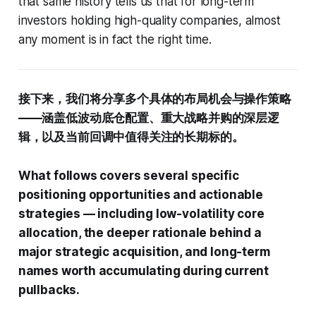
that same history tells us that for long-term
investors holding high-quality companies, almost
any moment is in fact the right time.
接下来，我们将分享多个具体的布局机会与操作策略
——涵盖低波动底仓配置、重大战略并购的深层逻
辑，以及当前回调中值得关注的长期标的。
What follows covers several specific
positioning opportunities and actionable
strategies — including low-volatility core
allocation, the deeper rationale behind a
major strategic acquisition, and long-term
names worth accumulating during current
pullbacks.