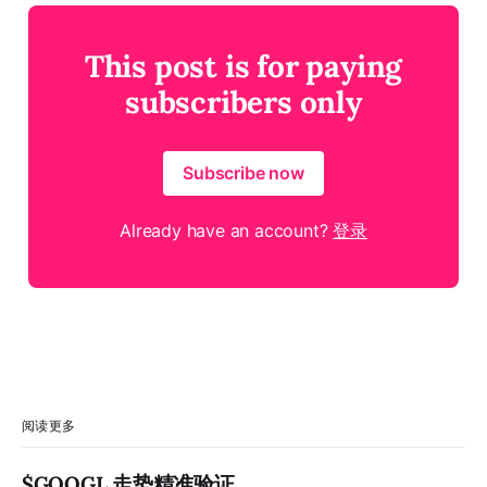
This post is for paying
subscribers only
Subscribe now
Already have an account?
登录
阅读更多
$GOOGL 走势精准验证