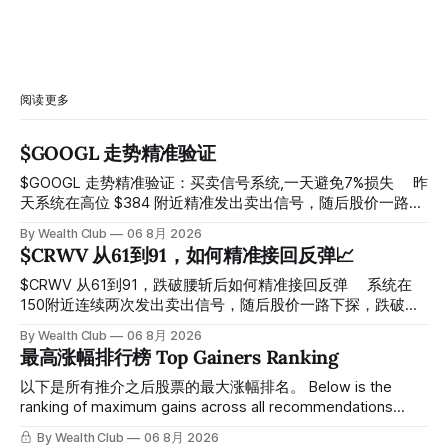
阅读更多
$GOOGL 走势精准验证
$GOOGL 走势精准验证：买卖信号系统,一天避免7%损失 ⠀ 昨
天系统在高位 $384 附近精准发出卖出信号，随后股价一路下
探， 今天最低触及 $356 附近，跌幅超过7%。 ⠀ 全程无需人
By Wealth Club
06 8月 2026
工干预，无需猜顶猜底，系统结合大数据自动帮你读懂市场情
$CRWV 从61到91，如何精准接回反弹📈
绪与资金流向的转折点。 ⠀ 想要使用同款买卖信号交易系统
指标，以及更多核心名单、深度研究报告、交易机会 :
$CRWV 从61到91，跌破腰斩后如何精准接回反弹 ⠀ 系统在
thewealthclub.vip
150附近连续两次发出卖出信号，随后股价一路下探，跌破
100，最低探至61附近，跌幅超过55%。 ⠀ 跌势尾声，系统在
By Wealth Club
06 8月 2026
61附近精准打出Breakout突破信号。 ⠀ 从突破点起算，股价
最高涨幅排行榜 Top Gainers Ranking
一路反弹，最高触及91，涨幅接近50%。 ⠀ 今天股价小幅回
调5.07%，收报85.33，仍然稳稳站在突破位置上方。 ⠀ 很多
以下是所有推介之后股票的最大涨幅排名。 Below is the
人觉得交易辛苦，是因为把时间都花在自己画线、盯盘、分析
ranking of maximum gains across all recommendations
各种复杂数据上，结果越分析越乱，反而错过了真正的转折
since inclusion. 统计区间为2025年11月1日至2026年7月12
By Wealth Club
06 8月 2026
点。 ⠀ 而这套系统，已经帮你把大数据全部跑过一遍，市场
日。所有推介的入场价、目标价及推介日期，均在对应期数