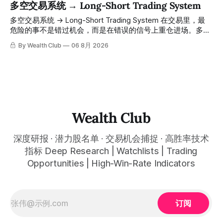
多空交易系统 → Long-Short Trading System
情绪、资金流向、趋势反转位置，全部自动分析整合，直接把
「交易机会」文章发布时同步公开，时间戳可完整溯源，付费
高胜率信号推送到你面前。 ⠀ 你需要做的，只是准备好一份
会员随时可交叉核实。 The tracking period covers
多空交易系统 → Long-Short Trading System 在交易里，最
自己喜欢的公司清单，剩下的分析交给系统。 ⠀ 交易，本该
November 1, 2025 to July 12, 2026. All entry prices, price
危险的事不是错过机会，而是在错误的信号上重仓进场。多空
是这么简单的一件事。 ⠀ 想要使用同款买卖信号交易系统指
targets, and recommendation dates were published
交易系统真正高胜率的交易，把最高确信度的市场结构，直接
By Wealth Club
06 8月 2026
标，以及更多核心名单、深度研究报告、交易机会 :
simultaneously in the corresponding "Trading Ideas"
呈现在你的图表上。 无需成为图表专家，强大的算法自动为
thewealthclub.vip
你绘制所有关键信息。适用于股票、加密货币、外汇和商品等
任何金融市场，支持1m、5m、15m、1h、4H、1D等所有主流
时间框架。无论你是日内交易者、波段交易者还是趋势交易
者，都能清晰呈现市场的结构状态，让你像机构一样进行交
易。 No need to be a chart expert. Our powerful algorithm
automatically plots all key information for you. Compatible
Wealth Club
with any financial market — stocks, crypto,
深度研报 · 潜力股名单 · 交易机会捕捉 · 高胜率技术
指标 Deep Research | Watchlists | Trading
Opportunities | High-Win-Rate Indicators
订阅