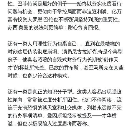
性。巴菲特就是最好的例子——始终以务实态度看待
问题与机会，更倾向于掌控局面而非追逐利润。亿万
富翁投资人罗恩·巴伦也不断强调坚持到底的重要性。
苏西·奥曼的说法则更简单：耐心终有回报。
还有一类人用理性行为包裹自己……直到在最糟糕的
时刻这层伪装彻底崩塌。演员尼古拉斯·凯奇是个典型
例子，他臭名昭著的自毁式财务行为长期被"创作天
才"的标签所掩盖。已故的乔布斯，甚至马斯克在某些
时候，也多少符合这种模式。
还有一类是真正的知识分子型。这类人容易出现强迫
性倾向，常常被过度分析所困住。他们不停阅读，流
连于充满恐惧的聊天室和社交媒体，列着永远做不完
的待办事项清单。爱因斯坦经常被提及——才华横
溢，但也以极易陷入过度思考而著称。