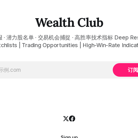
 今天股价小幅回调5.07%，收报
溯源，付费会员随时可交叉核实。 
，仍然稳稳站在突破位置上方。 ⠀
tracking period covers Novem
得交易辛苦，是因为把时间都花
2025 to July 12, 2026. All entr
Wealth Club
线、盯盘、分析各种复杂数据
price targets, and recommen
越分析越乱，反而错过了真正的
dates were published simulta
⠀ 而这套系统，已经帮你把大数
the corresponding "Trading I
· 潜力股名单 · 交易机会捕捉 · 高胜率技术指标 Deep Rese
过一遍，市场情绪、资金流向、
chlists | Trading Opportunities | High-Win-Rate Indica
位置，全部自动分析整合，直接
号推送到你面前。 ⠀ 你需要做
准备好一份自己喜欢的公司清
分析交给系统。 ⠀ 交易，本该
订
的一件事。 ⠀ 想要使用同款买
易系统指标，以及更多核心名
究报告、交易机会 :
lub.vip
Sign up