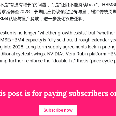
是"有没有增长"的问题，而是"还能不能持续beat"。HBM3
，需求延伸至2028；长期供应协议锁定定价与量，缓冲传统周
n平台HBM4认证与量产爬坡，进一步强化双击逻辑。
estion is no longer "whether growth exists," but "whether
M3E/HBM4 capacity is fully sold out through calendar ye
 into 2028. Long-term supply agreements lock in pricing
aditional cyclical swings. NVIDIA's Vera Rubin platform HBM
mp further reinforce the "double-hit" thesis (price cycle p
is post is for paying subscribers o
Subscribe now