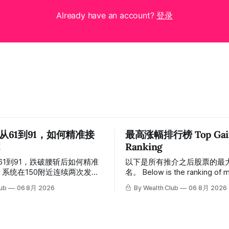
Already have an account?
登录
 从61到91，如何精准接
最高涨幅排行榜 Top Gain

Ranking
从61到91，跌破腰斩后如何精准
以下是所有推介之后股票的最
名。 Below is the ranking of maximum
，随后股价一路下探，跌破
gains across all recommendat
lub
06 8月 2026
By Wealth Club
06 8月 2026
低探至61附近，跌幅超过55%。
inclusion. 统计区间为2025年11月1日至
声，系统在61附近精准打出
2026年7月12日。所有推介
ut突破信号。 ⠀ 从突破点起算，股
标价及推介日期，均在对应期
，最高触及91，涨幅接近
会」文章发布时同步公开，时