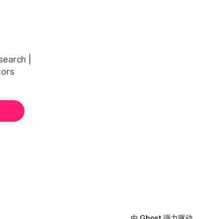
The
密货币、外汇和商品等任何金融市场，支
ber 1,
持1m、5m、15m、1h、4H、1D等所有主
y prices,
流时间框架。无论你是日内交易者、波段
dation
交易者还是趋势交易者，都能清晰呈现市
neously in
场的结构状态，让你像机构一样进行交
deas"
易。 No need to be a chart expert. Our
arch |
powerful algorithm automatically plots all
tors
key information for you. Compatible with
any financial market — stocks, crypto,
阅
由
Ghost
强力驱动