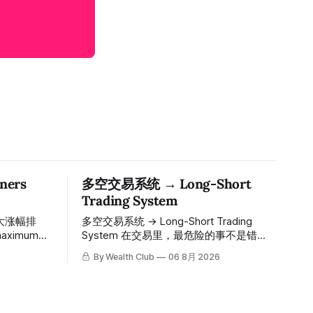
ers
多空交易系统 → Long-Short
Trading System
大涨幅排
多空交易系统 → Long-Short Trading
System 在交易里，最危险的事不是错过
ions since
机会，而是在错误的信号上重仓进场。多
By Wealth Club
06 8月 2026
空交易系统真正高胜率的交易，把最高确
的入场价、目
信度的市场结构，直接呈现在你的图表
数「交易机
上。 无需成为图表专家，强大的算法自动
间戳可完整
为你绘制所有关键信息。适用于股票、加