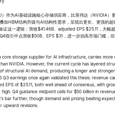
ry
, MU）作为AI基础设施核心存储供应商，比英伟达（NVIDIA）
叠加HBM结构升级与AI结构性需求，呈现出更长、更强的超
证这一逻辑：营收$41.46B、adjusted EPS $25.11，
4指引中点营收$50B、EPS $31，进一步抬高市场门槛，
core storage supplier for AI infrastructure, carries more o
 than NVIDIA. However, the current cycle has layered str
of structural AI demand, producing a longer and stronger
 Q3 earnings once again validated this thesis: revenue ca
sted EPS of $25.11, both well ahead of consensus, with gro
 high. Q4 guidance midpoint calls for $50 billion in reven
t's bar further, though demand and pricing beating expec
r upward revisions.