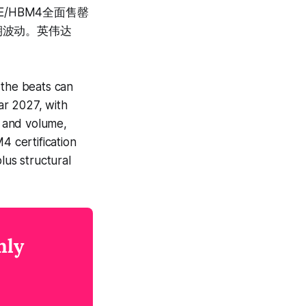
E/HBM4全面售罄
期波动。英伟达
 the beats can
ar 2027, with
 and volume,
4 certification
lus structural
nly