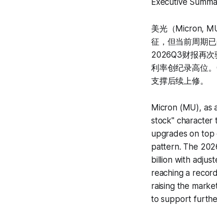
Executive Summa
美光（Micron
征，但当前周期已
2026Q3财报再次验
利率创纪录高位。Q
支撑后续上修。
Micron (MU), as a 
stock" character
upgrades on top 
pattern. The 2026
billion with adju
reaching a record
raising the marke
to support furthe