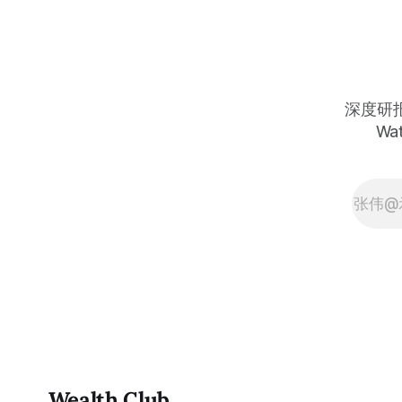
单、深度研究报告、交易机会 :
50%。 ⠀
thewealthclub.vip
85.33
很多人觉
在自己画
上，结果
转折点。 
深度研报 
据全部跑
Wat
趋势反转
把高胜率信
的，只是
单，剩下的
是这么简单
卖信号交
单、深度研
thewealthc
Wealth Club