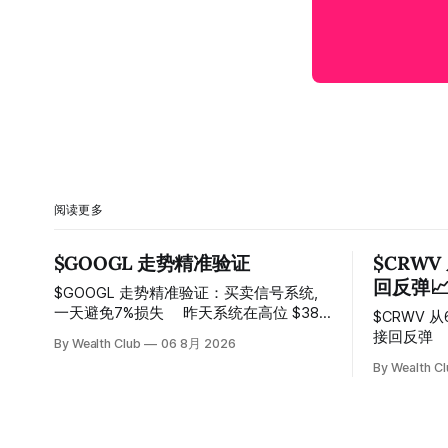
阅读更多
$GOOGL 走势精准验证
$CRWV
回反弹
$GOOGL 走势精准验证：买卖信号系统,
一天避免7%损失 ⠀ 昨天系统在高位 $384
$CRWV 
附近精准发出卖出信号，随后股价一路下
接回反弹 ⠀ 系统在150附近连续两次发出
By Wealth Club
06 8月 2026
探， 今天最低触及 $356 附近，跌幅超过
卖出信号
By Wealth C
7%。 ⠀ 全程无需人工干预，无需猜顶猜
100，最
底，系统结合大数据自动帮你读懂市场情
⠀ 跌势尾
绪与资金流向的转折点。 ⠀ 想要使用同款
Breako
买卖信号交易系统指标，以及更多核心名
价一路反弹