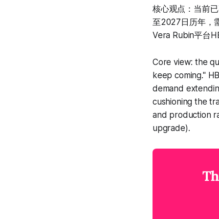
核心观点：当前已不
至2027日历年
Vera Rubi
Core view: the qu
keep coming." HB
demand extending
cushioning the tr
and production ra
upgrade).
Th