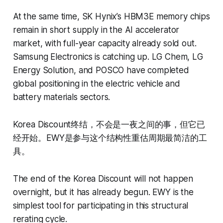
At the same time, SK Hynix’s HBM3E memory chips
remain in short supply in the AI accelerator
market, with full-year capacity already sold out.
Samsung Electronics is catching up. LG Chem, LG
Energy Solution, and POSCO have completed
global positioning in the electric vehicle and
battery materials sectors.
Korea Discount终结，不会是一夜之间的事，但它已
经开始。EWY是参与这个结构性重估周期最简洁的工
具。
The end of the Korea Discount will not happen
overnight, but it has already begun. EWY is the
simplest tool for participating in this structural
rerating cycle.