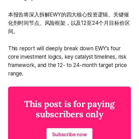
本报告将深入拆解EWY的四大核心投资逻辑、关键催
化剂时间节点、风险框架，以及12至24个月目标价区
间。
This report will deeply break down EWY’s four
core investment logics, key catalyst timelines, risk
framework, and the 12- to 24-month target price
range.
This post is for paying
subscribers only
Subscribe now