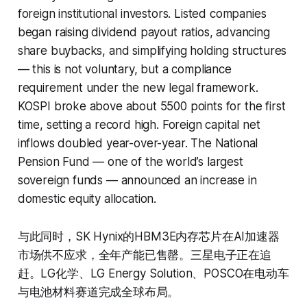
foreign institutional investors. Listed companies
began raising dividend payout ratios, advancing
share buybacks, and simplifying holding structures
— this is not voluntary, but a compliance
requirement under the new legal framework.
KOSPI broke above about 5500 points for the first
time, setting a record high. Foreign capital net
inflows doubled year-over-year. The National
Pension Fund — one of the world’s largest
sovereign funds — announced an increase in
domestic equity allocation.
与此同时，SK Hynix的HBM3E内存芯片在AI加速器
市场供不应求，全年产能已售罄。三星电子正在追
赶。LG化学、LG Energy Solution、POSCO在电动车
与电池材料赛道完成全球布局。