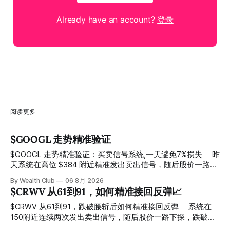
Already have an account?
登录
阅读更多
$GOOGL 走势精准验证
$GOOGL 走势精准验证：买卖信号系统,一天避免7%损失 ⠀ 昨
天系统在高位 $384 附近精准发出卖出信号，随后股价一路下
探， 今天最低触及 $356 附近，跌幅超过7%。 ⠀ 全程无需人
By Wealth Club
06 8月 2026
工干预，无需猜顶猜底，系统结合大数据自动帮你读懂市场情
$CRWV 从61到91，如何精准接回反弹📈
绪与资金流向的转折点。 ⠀ 想要使用同款买卖信号交易系统
指标，以及更多核心名单、深度研究报告、交易机会 :
$CRWV 从61到91，跌破腰斩后如何精准接回反弹 ⠀ 系统在
thewealthclub.vip
150附近连续两次发出卖出信号，随后股价一路下探，跌破
100，最低探至61附近，跌幅超过55%。 ⠀ 跌势尾声，系统在