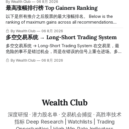
By Wealth Club
06 8月 2026
61附近精准打出Breakout突破信号。 ⠀ 从突破点起算，股价
最高涨幅排行榜 Top Gainers Ranking
一路反弹，最高触及91，涨幅接近50%。 ⠀ 今天股价小幅回
调5.07%，收报85.33，仍然稳稳站在突破位置上方。 ⠀ 很多
以下是所有推介之后股票的最大涨幅排名。 Below is the
人觉得交易辛苦，是因为把时间都花在自己画线、盯盘、分析
ranking of maximum gains across all recommendations
各种复杂数据上，结果越分析越乱，反而错过了真正的转折
since inclusion. 统计区间为2025年11月1日至2026年7月12
By Wealth Club
06 8月 2026
点。 ⠀ 而这套系统，已经帮你把大数据全部跑过一遍，市场
日。所有推介的入场价、目标价及推介日期，均在对应期数
多空交易系统 → Long-Short Trading System
情绪、资金流向、趋势反转位置，全部自动分析整合，直接把
「交易机会」文章发布时同步公开，时间戳可完整溯源，付费
高胜率信号推送到你面前。 ⠀ 你需要做的，只是准备好一份
会员随时可交叉核实。 The tracking period covers
多空交易系统 → Long-Short Trading System 在交易里，最
自己喜欢的公司清单，剩下的分析交给系统。 ⠀ 交易，本该
November 1, 2025 to July 12, 2026. All entry prices, price
危险的事不是错过机会，而是在错误的信号上重仓进场。多空
是这么简单的一件事。 ⠀ 想要使用同款买卖信号交易系统指
targets, and recommendation dates were published
交易系统真正高胜率的交易，把最高确信度的市场结构，直接
By Wealth Club
06 8月 2026
标，以及更多核心名单、深度研究报告、交易机会 :
simultaneously in the corresponding "Trading Ideas"
呈现在你的图表上。 无需成为图表专家，强大的算法自动为
thewealthclub.vip
你绘制所有关键信息。适用于股票、加密货币、外汇和商品等
任何金融市场，支持1m、5m、15m、1h、4H、1D等所有主流
时间框架。无论你是日内交易者、波段交易者还是趋势交易
者，都能清晰呈现市场的结构状态，让你像机构一样进行交
易。 No need to be a chart expert. Our powerful algorithm
automatically plots all key information for you. Compatible
Wealth Club
with any financial market — stocks, crypto,
深度研报 · 潜力股名单 · 交易机会捕捉 · 高胜率技术
指标 Deep Research | Watchlists | Trading
Opportunities | High-Win-Rate Indicators