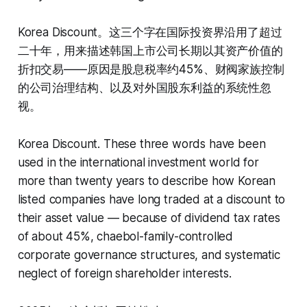
Korea Discount。这三个字在国际投资界沿用了超过
二十年，用来描述韩国上市公司长期以其资产价值的
折扣交易——原因是股息税率约45%、财阀家族控制
的公司治理结构、以及对外国股东利益的系统性忽
视。
Korea Discount. These three words have been
used in the international investment world for
more than twenty years to describe how Korean
listed companies have long traded at a discount to
their asset value — because of dividend tax rates
of about 45%, chaebol-family-controlled
corporate governance structures, and systematic
neglect of foreign shareholder interests.