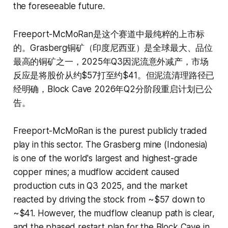
the foreseeable future.
Freeport-McMoRan是这个赛道中最纯粹的上市标
的。Grasberg铜矿（印度尼西亚）是全球最大、品位
最高的铜矿之一，2025年Q3因泥流意外减产，市场
反应是将股价从约$57打至约$41。但泥流清理路径已
经明确，Block Cave 2026年Q2分阶段重启计划已公
告。
Freeport-McMoRan is the purest publicly traded
play in this sector. The Grasberg mine (Indonesia)
is one of the world's largest and highest-grade
copper mines; a mudflow accident caused
production cuts in Q3 2025, and the market
reacted by driving the stock from ~$57 down to
~$41. However, the mudflow cleanup path is clear,
and the phased restart plan for the Block Cave in