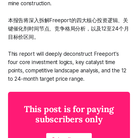
mine construction.
本报告将深入拆解Freeport的四大核心投资逻辑、关
键催化剂时间节点、竞争格局分析，以及12至24个月
目标价区间。
This report will deeply deconstruct Freeport's
four core investment logics, key catalyst time
points, competitive landscape analysis, and the 12
to 24-month target price range.
This post is for paying
subscribers only