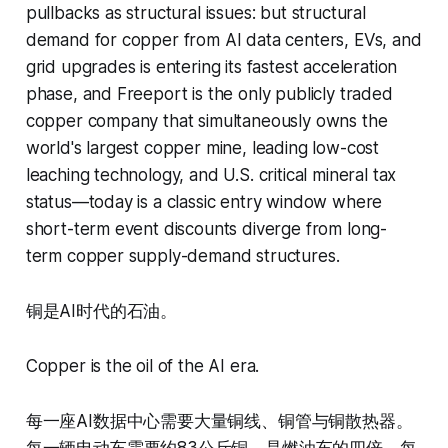
pullbacks as structural issues: but structural
demand for copper from AI data centers, EVs, and
grid upgrades is entering its fastest acceleration
phase, and Freeport is the only publicly traded
copper company that simultaneously owns the
world's largest copper mine, leading low-cost
leaching technology, and U.S. critical mineral tax
status—today is a classic entry window where
short-term event discounts diverge from long-
term copper supply-demand structures.
铜是AI时代的石油。
Copper is the oil of the AI era.
每一座AI数据中心需要大量铜线、铜管与铜散热器。
每一辆电动车需要约83公斤铜，是燃油车的四倍。每