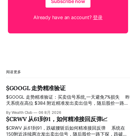
Subscribe now
Already have an account?
登录
阅读更多
$GOOGL 走势精准验证
$GOOGL 走势精准验证：买卖信号系统,一天避免7%损失 ⠀ 昨
天系统在高位 $384 附近精准发出卖出信号，随后股价一路下
探， 今天最低触及 $356 附近，跌幅超过7%。 ⠀ 全程无需人
By Wealth Club
06 8月 2026
工干预，无需猜顶猜底，系统结合大数据自动帮你读懂市场情
$CRWV 从61到91，如何精准接回反弹📈
绪与资金流向的转折点。 ⠀ 想要使用同款买卖信号交易系统
指标，以及更多核心名单、深度研究报告、交易机会 :
$CRWV 从61到91，跌破腰斩后如何精准接回反弹 ⠀ 系统在
thewealthclub.vip
150附近连续两次发出卖出信号，随后股价一路下探，跌破