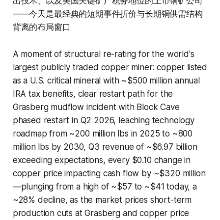
出技术、以及美国关键矿产税务地位的上市铜矿公司
——今天是最经典的短期事件折价与长期铜供需结构
背离的布局窗口
A moment of structural re-rating for the world's
largest publicly traded copper miner: copper listed
as a U.S. critical mineral with ~$500 million annual
IRA tax benefits, clear restart path for the
Grasberg mudflow incident with Block Cave
phased restart in Q2 2026, leaching technology
roadmap from ~200 million lbs in 2025 to ~800
million lbs by 2030, Q3 revenue of ~$6.97 billion
exceeding expectations, every $0.10 change in
copper price impacting cash flow by ~$320 million
—plunging from a high of ~$57 to ~$41 today, a
~28% decline, as the market prices short-term
production cuts at Grasberg and copper price