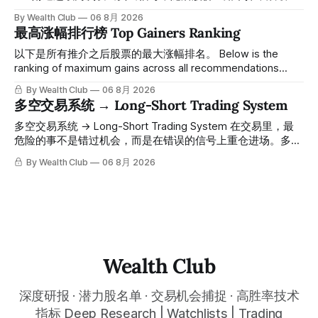
100，最低探至61附近，跌幅超过55%。 ⠀ 跌势尾声，系统在
By Wealth Club
06 8月 2026
61附近精准打出Breakout突破信号。 ⠀ 从突破点起算，股价
最高涨幅排行榜 Top Gainers Ranking
一路反弹，最高触及91，涨幅接近50%。 ⠀ 今天股价小幅回
调5.07%，收报85.33，仍然稳稳站在突破位置上方。 ⠀ 很多
以下是所有推介之后股票的最大涨幅排名。 Below is the
人觉得交易辛苦，是因为把时间都花在自己画线、盯盘、分析
ranking of maximum gains across all recommendations
各种复杂数据上，结果越分析越乱，反而错过了真正的转折
since inclusion. 统计区间为2025年11月1日至2026年7月12
By Wealth Club
06 8月 2026
点。 ⠀ 而这套系统，已经帮你把大数据全部跑过一遍，市场
日。所有推介的入场价、目标价及推介日期，均在对应期数
多空交易系统 → Long-Short Trading System
情绪、资金流向、趋势反转位置，全部自动分析整合，直接把
「交易机会」文章发布时同步公开，时间戳可完整溯源，付费
高胜率信号推送到你面前。 ⠀ 你需要做的，只是准备好一份
会员随时可交叉核实。 The tracking period covers
多空交易系统 → Long-Short Trading System 在交易里，最
自己喜欢的公司清单，剩下的分析交给系统。 ⠀ 交易，本该
November 1, 2025 to July 12, 2026. All entry prices, price
危险的事不是错过机会，而是在错误的信号上重仓进场。多空
是这么简单的一件事。 ⠀ 想要使用同款买卖信号交易系统指
targets, and recommendation dates were published
交易系统真正高胜率的交易，把最高确信度的市场结构，直接
By Wealth Club
06 8月 2026
标，以及更多核心名单、深度研究报告、交易机会 :
simultaneously in the corresponding "Trading Ideas"
呈现在你的图表上。 无需成为图表专家，强大的算法自动为
thewealthclub.vip
你绘制所有关键信息。适用于股票、加密货币、外汇和商品等
任何金融市场，支持1m、5m、15m、1h、4H、1D等所有主流
时间框架。无论你是日内交易者、波段交易者还是趋势交易
者，都能清晰呈现市场的结构状态，让你像机构一样进行交
易。 No need to be a chart expert. Our powerful algorithm
automatically plots all key information for you. Compatible
Wealth Club
with any financial market — stocks, crypto,
深度研报 · 潜力股名单 · 交易机会捕捉 · 高胜率技术
指标 Deep Research | Watchlists | Trading