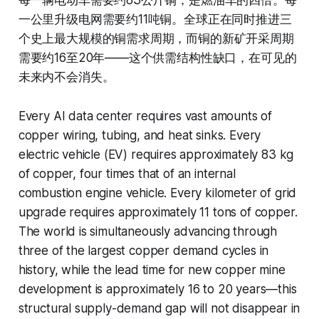
一公里升级电网需要约11吨铜。全球正在同时推进三
个史上最大规模的铜需求周期，而铜的新矿开采周期
需要约16至20年——这个供需结构性缺口，在可见的
未来内不会消失。
Every AI data center requires vast amounts of
copper wiring, tubing, and heat sinks. Every
electric vehicle (EV) requires approximately 83 kg
of copper, four times that of an internal
combustion engine vehicle. Every kilometer of grid
upgrade requires approximately 11 tons of copper.
The world is simultaneously advancing through
three of the largest copper demand cycles in
history, while the lead time for new copper mine
development is approximately 16 to 20 years—this
structural supply-demand gap will not disappear in